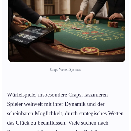
Craps Wetten Systeme
Würfelspiele, insbesondere Craps, faszinieren
Spieler weltweit mit ihrer Dynamik und der
scheinbaren Möglichkeit, durch strategisches Wetten
das Glück zu beeinflussen. Viele suchen nach