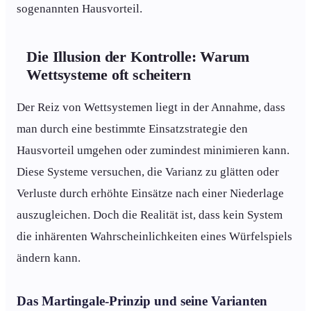
sogenannten Hausvorteil.
Die Illusion der Kontrolle: Warum
Wettsysteme oft scheitern
Der Reiz von Wettsystemen liegt in der Annahme, dass
man durch eine bestimmte Einsatzstrategie den
Hausvorteil umgehen oder zumindest minimieren kann.
Diese Systeme versuchen, die Varianz zu glätten oder
Verluste durch erhöhte Einsätze nach einer Niederlage
auszugleichen. Doch die Realität ist, dass kein System
die inhärenten Wahrscheinlichkeiten eines Würfelspiels
ändern kann.
Das Martingale-Prinzip und seine Varianten