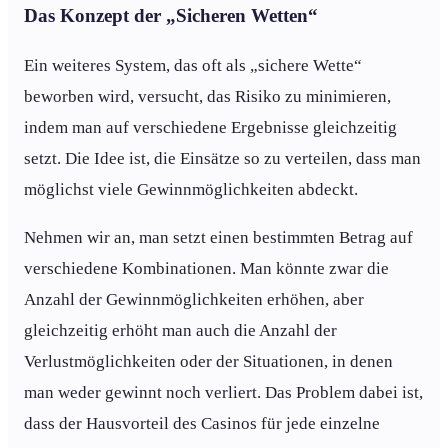
Das Konzept der „Sicheren Wetten“
Ein weiteres System, das oft als „sichere Wette“
beworben wird, versucht, das Risiko zu minimieren,
indem man auf verschiedene Ergebnisse gleichzeitig
setzt. Die Idee ist, die Einsätze so zu verteilen, dass man
möglichst viele Gewinnmöglichkeiten abdeckt.
Nehmen wir an, man setzt einen bestimmten Betrag auf
verschiedene Kombinationen. Man könnte zwar die
Anzahl der Gewinnmöglichkeiten erhöhen, aber
gleichzeitig erhöht man auch die Anzahl der
Verlustmöglichkeiten oder der Situationen, in denen
man weder gewinnt noch verliert. Das Problem dabei ist,
dass der Hausvorteil des Casinos für jede einzelne