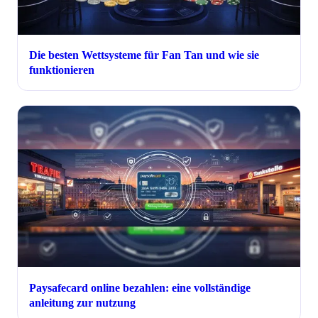
Die besten Wettsysteme für Fan Tan und wie sie
funktionieren
Paysafecard online bezahlen: eine vollständige
anleitung zur nutzung