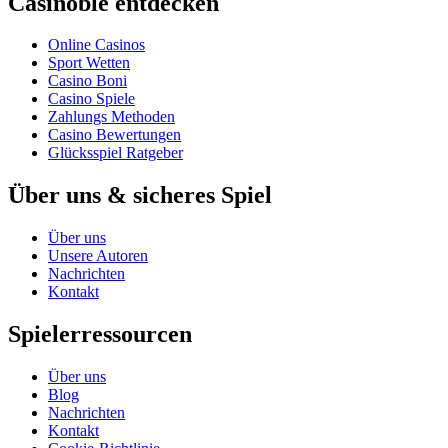
Casinoble entdecken
Online Casinos
Sport Wetten
Casino Boni
Casino Spiele
Zahlungs Methoden
Casino Bewertungen
Glücksspiel Ratgeber
Über uns & sicheres Spiel
Über uns
Unsere Autoren
Nachrichten
Kontakt
Spielerressourcen
Über uns
Blog
Nachrichten
Kontakt