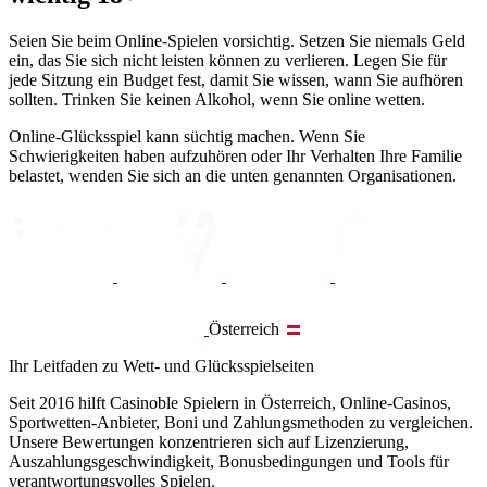
Seien Sie beim Online-Spielen vorsichtig. Setzen Sie niemals Geld
ein, das Sie sich nicht leisten können zu verlieren. Legen Sie für
jede Sitzung ein Budget fest, damit Sie wissen, wann Sie aufhören
sollten. Trinken Sie keinen Alkohol, wenn Sie online wetten.
Online-Glücksspiel kann süchtig machen. Wenn Sie
Schwierigkeiten haben aufzuhören oder Ihr Verhalten Ihre Familie
belastet, wenden Sie sich an die unten genannten Organisationen.
Österreich
Ihr Leitfaden zu Wett- und Glücksspielseiten
Seit 2016 hilft Casinoble Spielern in Österreich, Online-Casinos,
Sportwetten-Anbieter, Boni und Zahlungsmethoden zu vergleichen.
Unsere Bewertungen konzentrieren sich auf Lizenzierung,
Auszahlungsgeschwindigkeit, Bonusbedingungen und Tools für
verantwortungsvolles Spielen.