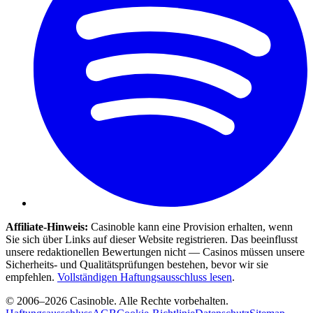
Affiliate-Hinweis:
Casinoble kann eine Provision erhalten, wenn
Sie sich über Links auf dieser Website registrieren. Das beeinflusst
unsere redaktionellen Bewertungen nicht — Casinos müssen unsere
Sicherheits- und Qualitätsprüfungen bestehen, bevor wir sie
empfehlen.
Vollständigen Haftungsausschluss lesen
.
© 2006–2026 Casinoble. Alle Rechte vorbehalten.