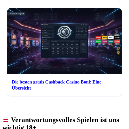
Die besten gratis Cashback Casino Boni: Eine
Übersicht
Verantwortungsvolles Spielen ist uns
wichtig
18+