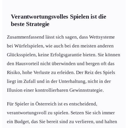
Verantwortungsvolles Spielen ist die
beste Strategie
Zusammenfassend lässt sich sagen, dass Wettsysteme
bei Würfelspielen, wie auch bei den meisten anderen
Glücksspielen, keine Erfolgsgarantie bieten. Sie können
den Hausvorteil nicht überwinden und bergen oft das
Risiko, hohe Verluste zu erleiden. Der Reiz des Spiels
liegt im Zufall und in der Unterhaltung, nicht in der
Illusion einer kontrollierbaren Gewinnstrategie.
Für Spieler in Österreich ist es entscheidend,
verantwortungsvoll zu spielen. Setzen Sie sich immer
ein Budget, das Sie bereit sind zu verlieren, und halten