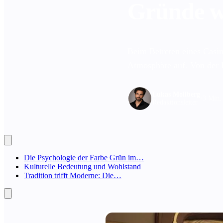
Gründe w
Beim Betreten eines Casino
Atmosphäre auf. Von der 
Lukas Mollberg
•
3 Min.
Redaktionsleiter
Die Psychologie der Farbe Grün im…
Kulturelle Bedeutung und Wohlstand
Tradition trifft Moderne: Die…