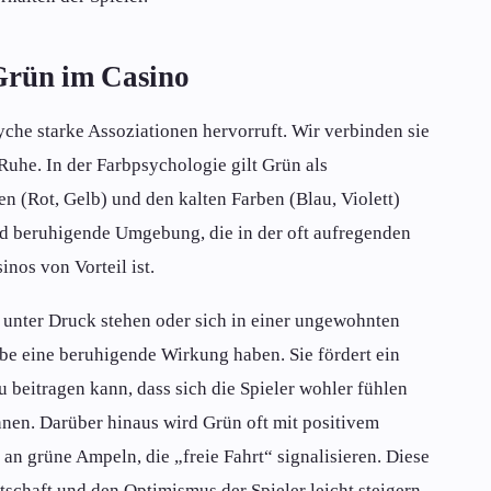
Grün im Casino
yche starke Assoziationen hervorruft. Wir verbinden sie
uhe. In der Farbpsychologie gilt Grün als
 (Rot, Gelb) und den kalten Farben (Blau, Violett)
nd beruhigende Umgebung, die in der oft aufregenden
nos von Vorteil ist.
 unter Druck stehen oder sich in einer ungewohnten
rbe eine beruhigende Wirkung haben. Sie fördert ein
u beitragen kann, dass sich die Spieler wohler fühlen
nnen. Darüber hinaus wird Grün oft mit positivem
 an grüne Ampeln, die „freie Fahrt“ signalisieren. Diese
tschaft und den Optimismus der Spieler leicht steigern.