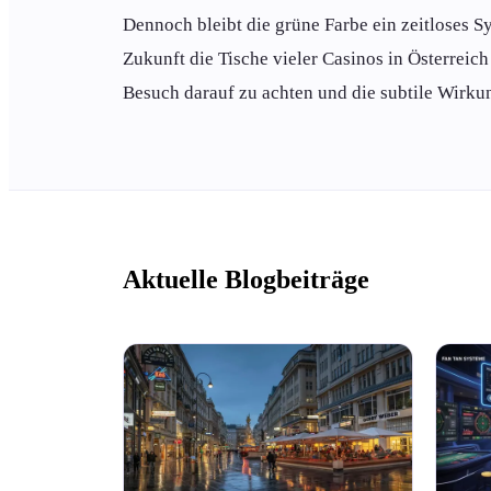
Dennoch bleibt die grüne Farbe ein zeitloses S
Zukunft die Tische vieler Casinos in Österreich
Besuch darauf zu achten und die subtile Wirkun
Aktuelle Blogbeiträge