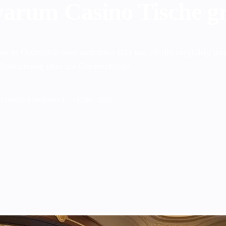
arum Casino Tische gr
s in Österreich oder anderswo fällt uns oft die sorgfältig ins
Beleuchtung über die Geräuschkulis
 Lesezeit
•
Aktualisiert 15. Oktober 2025