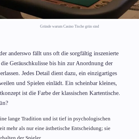
Gründe warum Casino Tische grün sind
er anderswo fällt uns oft die sorgfältig inszenierte
die Geräuschkulisse bis hin zur Anordnung der
lassen. Jedes Detail dient dazu, ein einzigartiges
weilen und Spielen einlädt. Ein scheinbar kleines,
onzept ist die Farbe der klassischen Kartentische.
rün?
ine lange Tradition und ist tief in psychologischen
eit mehr als nur eine ästhetische Entscheidung; sie
halten der Spieler.