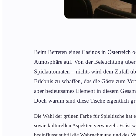
Beim Betreten eines Casinos in Österreich od
Atmosphäre auf. Von der Beleuchtung über 
Spielautomaten – nichts wird dem Zufall über
Erlebnis zu schaffen, das die Gäste zum Ver
aber bedeutsames Element in diesem Gesamtk
Doch warum sind diese Tische eigentlich g
Die Wahl der grünen Farbe für Spieltische hat e
sowie kulturellen Aspekten verwurzelt. Es ist w
beeinflusst subtil die Wahrnehmung und das Ver