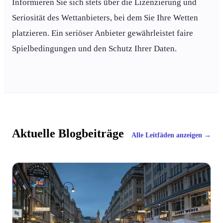
Informieren Sie sich stets über die Lizenzierung und
Seriosität des Wettanbieters, bei dem Sie Ihre Wetten
platzieren. Ein seriöser Anbieter gewährleistet faire
Spielbedingungen und den Schutz Ihrer Daten.
Aktuelle Blogbeiträge
Alle Leitfäden anzeigen →