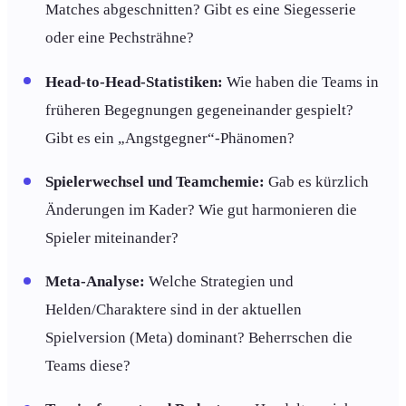
Matches abgeschnitten? Gibt es eine Siegesserie
oder eine Pechsträhne?
Head-to-Head-Statistiken:
Wie haben die Teams in
früheren Begegnungen gegeneinander gespielt?
Gibt es ein „Angstgegner“-Phänomen?
Spielerwechsel und Teamchemie:
Gab es kürzlich
Änderungen im Kader? Wie gut harmonieren die
Spieler miteinander?
Meta-Analyse:
Welche Strategien und
Helden/Charaktere sind in der aktuellen
Spielversion (Meta) dominant? Beherrschen die
Teams diese?