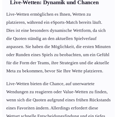
Live-Wetten: Dynamik und Chancen
Live-Wetten ermöglichen es Ihnen, Wetten zu
platzieren, während ein eSports-Match bereits läuft.
Dies ist eine besonders dynamische Wettform, da sich
die Quoten ständig an den aktuellen Spielverlauf
anpassen. Sie haben die Möglichkeit, die ersten Minuten
oder Runden eines Spiels zu beobachten, um ein Gefühl
für die Form der Teams, ihre Strategien und die aktuelle
Meta zu bekommen, bevor Sie Ihre Wette platzieren.
Live-Wetten bieten die Chance, auf unerwartete
Wendungen zu reagieren oder Value-Wetten zu finden,
wenn sich die Quoten aufgrund eines frühen Rückstands
eines Favoriten ändern. Allerdings erfordert diese
Wettart schnelle Entscheidungsfindung und ein tiefes