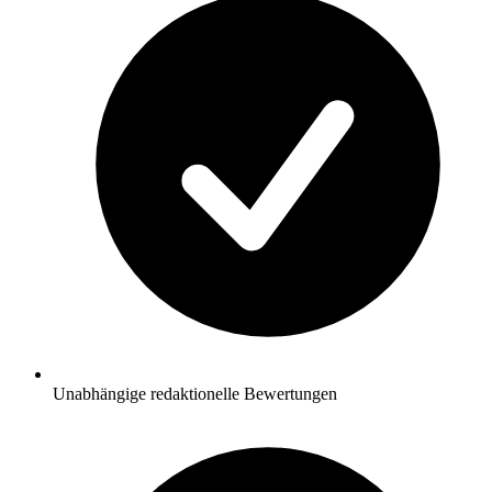
Unabhängige redaktionelle Bewertungen