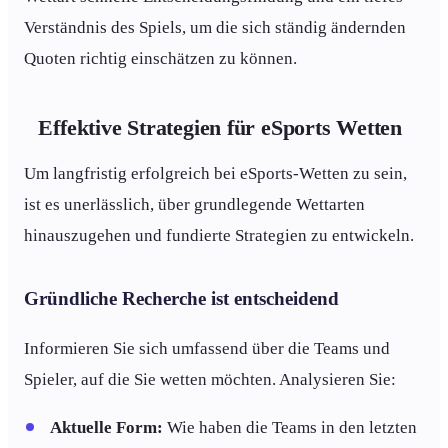
Verständnis des Spiels, um die sich ständig ändernden
Quoten richtig einschätzen zu können.
Effektive Strategien für eSports Wetten
Um langfristig erfolgreich bei eSports-Wetten zu sein,
ist es unerlässlich, über grundlegende Wettarten
hinauszugehen und fundierte Strategien zu entwickeln.
Gründliche Recherche ist entscheidend
Informieren Sie sich umfassend über die Teams und
Spieler, auf die Sie wetten möchten. Analysieren Sie:
Aktuelle Form:
Wie haben die Teams in den letzten