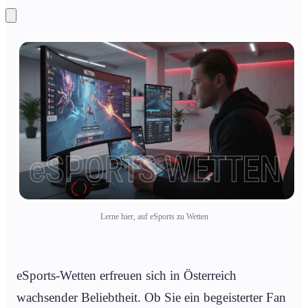
Lerne hier, auf eSports zu Wetten
eSports-Wetten erfreuen sich in Österreich
wachsender Beliebtheit. Ob Sie ein begeisterter Fan