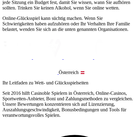
jede Sitzung ein Budget fest, damit Sie wissen, wann Sie aufhören
sollten. Trinken Sie keinen Alkohol, wenn Sie online wetten.
Online-Glücksspiel kann süchtig machen. Wenn Sie
Schwierigkeiten haben aufzuhören oder Ihr Verhalten Ihre Familie
belastet, wenden Sie sich an die unten genannten Organisationen.
Österreich
Ihr Leitfaden zu Wett- und Glücksspielseiten
Seit 2016 hilft Casinoble Spielern in Österreich, Online-Casinos,
Sportwetten-Anbieter, Boni und Zahlungsmethoden zu vergleichen.
Unsere Bewertungen konzentrieren sich auf Lizenzierung,
Auszahlungsgeschwindigkeit, Bonusbedingungen und Tools für
verantwortungsvolles Spielen.