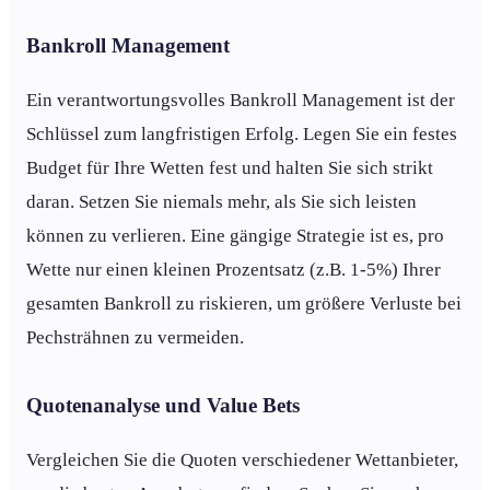
Bankroll Management
Ein verantwortungsvolles Bankroll Management ist der
Schlüssel zum langfristigen Erfolg. Legen Sie ein festes
Budget für Ihre Wetten fest und halten Sie sich strikt
daran. Setzen Sie niemals mehr, als Sie sich leisten
können zu verlieren. Eine gängige Strategie ist es, pro
Wette nur einen kleinen Prozentsatz (z.B. 1-5%) Ihrer
gesamten Bankroll zu riskieren, um größere Verluste bei
Pechsträhnen zu vermeiden.
Quotenanalyse und Value Bets
Vergleichen Sie die Quoten verschiedener Wettanbieter,