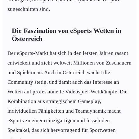
zugeschnitten sind.
Die Faszination von eSports Wetten in
Österreich
Der eSports-Markt hat sich in den letzten Jahren rasant
entwickelt und zieht weltweit Millionen von Zuschauern
und Spielern an. Auch in Österreich wächst die
Community stetig, und damit auch das Interesse an
Wetten auf professionelle Videospiel-Wettkämpfe. Die
Kombination aus strategischem Gameplay,
individuellen Fähigkeiten und Teamdynamik macht
eSports zu einem einzigartigen und fesselnden
Spektakel, das sich hervorragend für Sportwetten