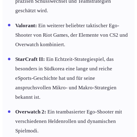
präzisen Schusswechsel und Teamstrategien
geschätzt wird.
Valorant:
Ein weiterer beliebter taktischer Ego-
Shooter von Riot Games, der Elemente von CS2 und
Overwatch kombiniert.
StarCraft II:
Ein Echtzeit-Strategiespiel, das
besonders in Südkorea eine lange und reiche
eSports-Geschichte hat und für seine
anspruchsvollen Mikro- und Makro-Strategien
bekannt ist.
Overwatch 2:
Ein teambasierter Ego-Shooter mit
verschiedenen Heldenrollen und dynamischen
Spielmodi.