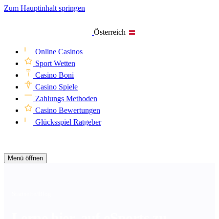
Zum Hauptinhalt springen
Österreich
Online Casinos
Sport Wetten
Casino Boni
Casino Spiele
Zahlungs Methoden
Casino Bewertungen
Glücksspiel Ratgeber
Suchen
Menü öffnen
Startseite
/
Blog
Lerne hier, auf eSports zu