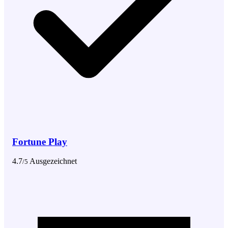
Fortune Play
4.7
Ausgezeichnet
/5