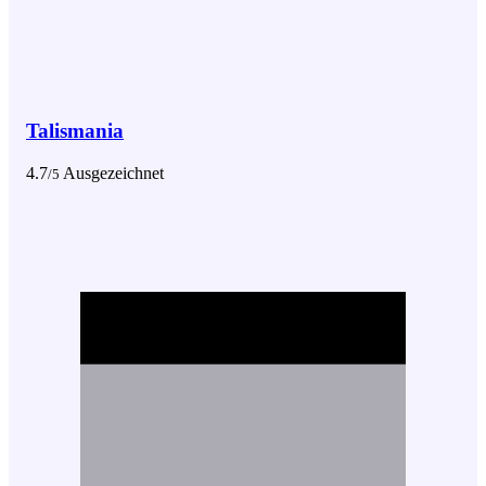
Talismania
4.7
Ausgezeichnet
/5