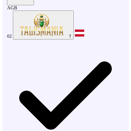
AGB
02
T