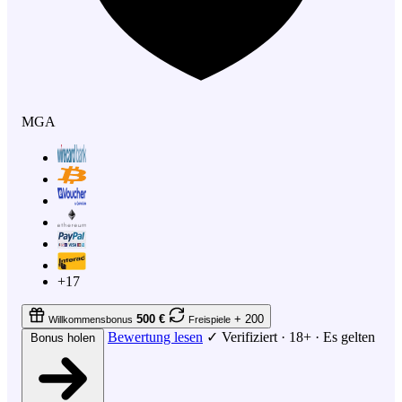
MGA
+17
500 €
+ 200
Willkommensbonus
Freispiele
Bewertung lesen
✓ Verifiziert
· 18+ · Es gelten
Bonus holen