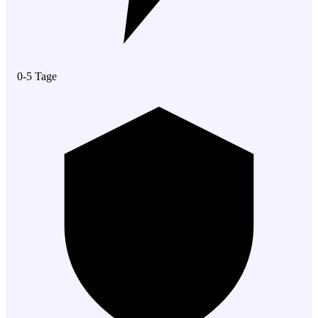
0-5 Tage