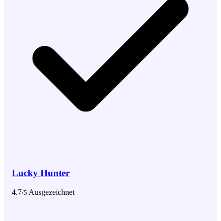
Lucky Hunter
4.7
Ausgezeichnet
/5