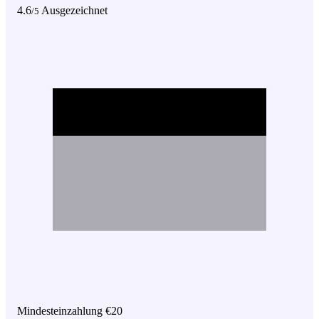
4.6
Ausgezeichnet
/5
Mindesteinzahlung €20