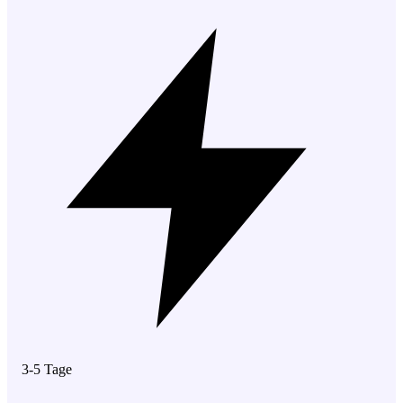
3-5 Tage