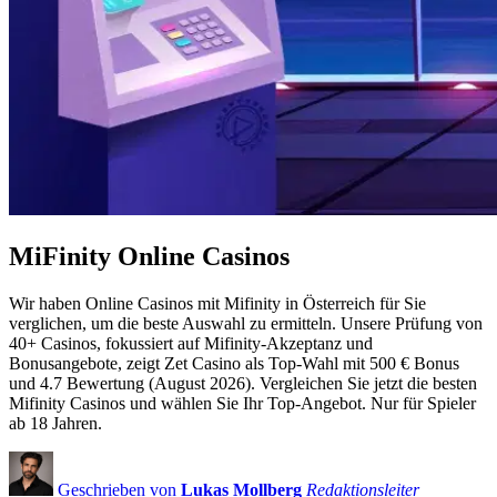
MiFinity Online Casinos
Wir haben Online Casinos mit Mifinity in Österreich für Sie
verglichen, um die beste Auswahl zu ermitteln. Unsere Prüfung von
40+ Casinos, fokussiert auf Mifinity-Akzeptanz und
Bonusangebote, zeigt Zet Casino als Top-Wahl mit 500 € Bonus
und 4.7 Bewertung (August 2026). Vergleichen Sie jetzt die besten
Mifinity Casinos und wählen Sie Ihr Top-Angebot. Nur für Spieler
ab 18 Jahren.
Geschrieben von
Lukas Mollberg
Redaktionsleiter