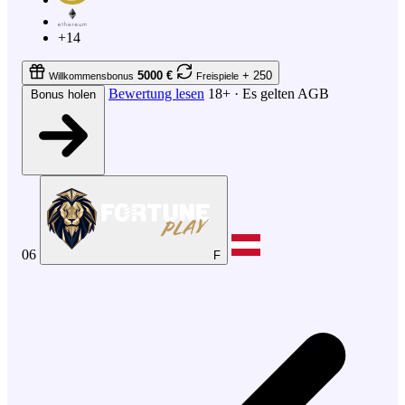
+14
5000 €
+ 250
Willkommensbonus
Freispiele
Bewertung lesen
18+ · Es gelten AGB
Bonus holen
06
F