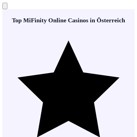
Top MiFinity Online Casinos in Österreich