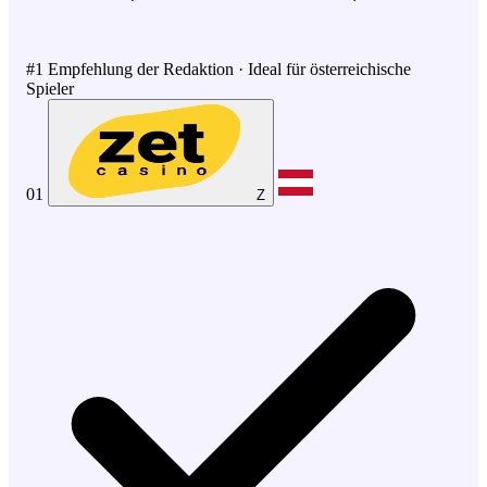
#1 Empfehlung der Redaktion · Ideal für österreichische
Spieler
01
Z