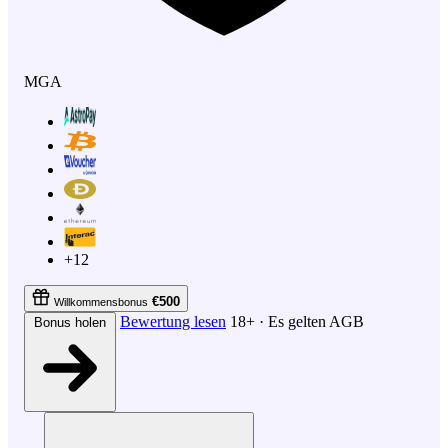
MGA
+12
€500
Willkommensbonus
Bewertung lesen
18+ · Es gelten AGB
Bonus holen