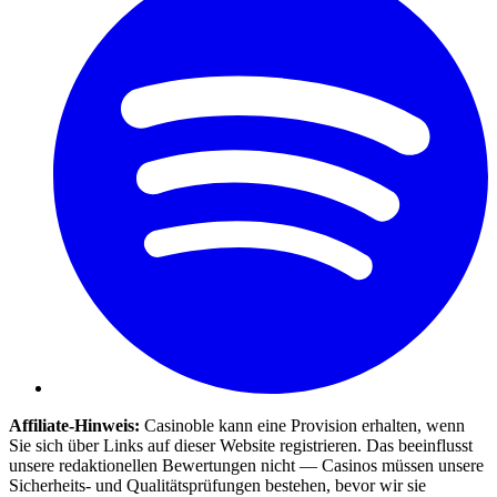
Affiliate-Hinweis:
Casinoble kann eine Provision erhalten, wenn
Sie sich über Links auf dieser Website registrieren. Das beeinflusst
unsere redaktionellen Bewertungen nicht — Casinos müssen unsere
Sicherheits- und Qualitätsprüfungen bestehen, bevor wir sie