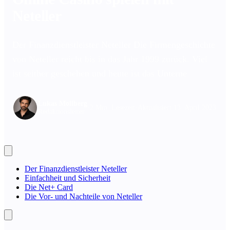
Neteller
Der Finanzdienstleister Neteller Die Firmengeschichte
von Neteller reicht bis in das Jahr 1999 zurück. Viel
ist seither geschehen und heute ist das Unterne
Lukas Mollberg
•
2 Min. Lesezeit
•
Aktualisiert 13. April 2023
Redaktionsleiter
Der Finanzdienstleister Neteller
Einfachheit und Sicherheit
Die Net+ Card
Die Vor- und Nachteile von Neteller