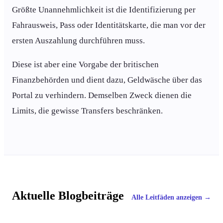
Größte Unannehmlichkeit ist die Identifizierung per
Fahrausweis, Pass oder Identitätskarte, die man vor der
ersten Auszahlung durchführen muss.
Diese ist aber eine Vorgabe der britischen
Finanzbehörden und dient dazu, Geldwäsche über das
Portal zu verhindern. Demselben Zweck dienen die
Limits, die gewisse Transfers beschränken.
Aktuelle Blogbeiträge
Alle Leitfäden anzeigen →