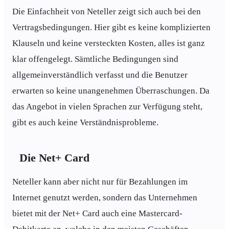
Die Einfachheit von Neteller zeigt sich auch bei den
Vertragsbedingungen. Hier gibt es keine komplizierten
Klauseln und keine versteckten Kosten, alles ist ganz
klar offengelegt. Sämtliche Bedingungen sind
allgemeinverständlich verfasst und die Benutzer
erwarten so keine unangenehmen Überraschungen. Da
das Angebot in vielen Sprachen zur Verfügung steht,
gibt es auch keine Verständnisprobleme.
Die Net+ Card
Neteller kann aber nicht nur für Bezahlungen im
Internet genutzt werden, sondern das Unternehmen
bietet mit der Net+ Card auch eine Mastercard-