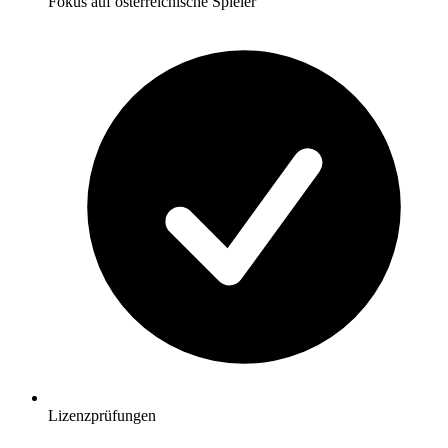
Fokus auf österreichische Spieler
Lizenzprüfungen