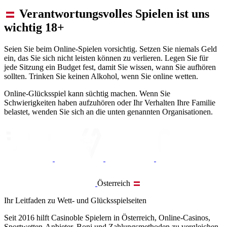
Verantwortungsvolles Spielen ist uns
wichtig
18+
Seien Sie beim Online-Spielen vorsichtig. Setzen Sie niemals Geld
ein, das Sie sich nicht leisten können zu verlieren. Legen Sie für
jede Sitzung ein Budget fest, damit Sie wissen, wann Sie aufhören
sollten. Trinken Sie keinen Alkohol, wenn Sie online wetten.
Online-Glücksspiel kann süchtig machen. Wenn Sie
Schwierigkeiten haben aufzuhören oder Ihr Verhalten Ihre Familie
belastet, wenden Sie sich an die unten genannten Organisationen.
Österreich
Ihr Leitfaden zu Wett- und Glücksspielseiten
Seit 2016 hilft Casinoble Spielern in Österreich, Online-Casinos,
Sportwetten-Anbieter, Boni und Zahlungsmethoden zu vergleichen.