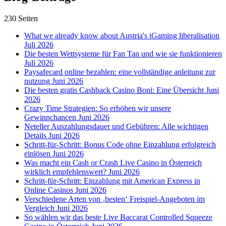
230 Seiten
What we already know about Austria's iGaming liberalisation
Juli 2026
Die besten Wettsysteme für Fan Tan und wie sie funktionieren
Juli 2026
Paysafecard online bezahlen: eine vollständige anleitung zur
nutzung
Juni 2026
Die besten gratis Cashback Casino Boni: Eine Übersicht
Juni
2026
Crazy Time Strategien: So erhöhen wir unsere
Gewinnchancen
Juni 2026
Neteller Auszahlungsdauer und Gebühren: Alle wichtigen
Details
Juni 2026
Schritt-für-Schritt: Bonus Code ohne Einzahlung erfolgreich
einlösen
Juni 2026
Was macht ein Cash or Crash Live Casino in Österreich
wirklich empfehlenswert?
Juni 2026
Schritt-für-Schritt: Einzahlung mit American Express in
Online Casinos
Juni 2026
Verschiedene Arten von ‚besten‘ Freispiel-Angeboten im
Vergleich
Juni 2026
So wählen wir das beste Live Baccarat Controlled Squeeze