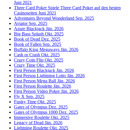
Juni 2021
Three Card Poker Spiele Three Card Poker auf den besten
Casinoseiten
Juni 2021
Adventures Beyond Wonderland
Sep. 2025
Aviator
Sep. 2025
Azure Blackjack
Jän. 2026
Big Bass Splash
Okt. 2025
Book of Dead
Dez. 2025
Book of Fallen
Sep. 2025
Buffalo King Megaways
Jän. 2026
Cash or Crash
Okt. 2025
Crazy Coin Flip
Okt. 2025
Crazy Time
Okt. 2025
First Person Blackjack
Jän. 2026
First Person Lightning Lotto
Jän. 2026
First Person Mega Ball
Jän. 2026
First Person Roulette
Jän. 2026
First Person Video Poker
Jän. 2026
Fly X
Sep. 2025
Funky Time
Okt. 2025
Gates of Olympus
Dez. 2025
Gates of Olympus 1000
Dez. 2025
Immersive Roulette
Okt. 2025
Legacy of Dead
Jän. 2026
Lightning Roulette
Okt. 2025