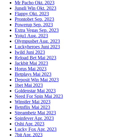
Mr Pacho
Okt. 2023
Jungli Win
Okt. 2023
Flappy
Okt. 2023
Prontobet
Sep. 2023
Powerup
Sep. 2023
Extra Vegas
Sep. 2023
Yoju1
Aug. 2023
Olympusbet
Aug. 2023
Luckyheroes
Juni 2023
Iwild
Juni 2023
Reload Bet
Mai 2023
Jackbit
Mai 2023
Horus
Mai 2023
Betplays
Mai 2023
Deposit Win
Mai 2023
1bet
Mai 2023
Goldenstar
Mai 2023
Need For Spin
Mai 2023
Winstler
Mai 2023
Betnflix
Mai 2023
Streambetz
Mai 2023
Spinfever
Apr. 2023
Oshi
Apr. 2023
Lucky Fox
Apr. 2023
7bit
Apr. 2023