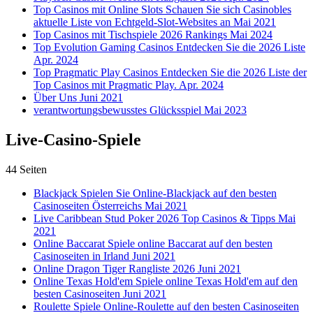
Top Casinos mit Online Slots Schauen Sie sich Casinobles
aktuelle Liste von Echtgeld-Slot-Websites an
Mai 2021
Top Casinos mit Tischspiele 2026 Rankings
Mai 2024
Top Evolution Gaming Casinos Entdecken Sie die 2026 Liste
Apr. 2024
Top Pragmatic Play Casinos Entdecken Sie die 2026 Liste der
Top Casinos mit Pragmatic Play.
Apr. 2024
Über Uns
Juni 2021
verantwortungsbewusstes Glücksspiel
Mai 2023
Live-Casino-Spiele
44 Seiten
Blackjack Spielen Sie Online-Blackjack auf den besten
Casinoseiten Österreichs
Mai 2021
Live Caribbean Stud Poker 2026 Top Casinos & Tipps
Mai
2021
Online Baccarat Spiele online Baccarat auf den besten
Casinoseiten in Irland
Juni 2021
Online Dragon Tiger Rangliste 2026
Juni 2021
Online Texas Hold'em Spiele online Texas Hold'em auf den
besten Casinoseiten
Juni 2021
Roulette Spiele Online-Roulette auf den besten Casinoseiten