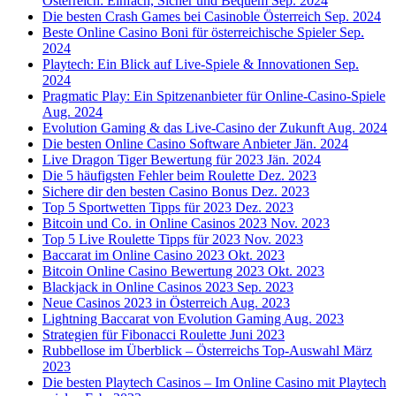
Österreich: Einfach, Sicher und Bequem
Sep. 2024
Die besten Crash Games bei Casinoble Österreich
Sep. 2024
Beste Online Casino Boni für österreichische Spieler
Sep.
2024
Playtech: Ein Blick auf Live-Spiele & Innovationen
Sep.
2024
Pragmatic Play: Ein Spitzenanbieter für Online-Casino-Spiele
Aug. 2024
Evolution Gaming & das Live-Casino der Zukunft
Aug. 2024
Die besten Online Casino Software Anbieter
Jän. 2024
Live Dragon Tiger Bewertung für 2023
Jän. 2024
Die 5 häufigsten Fehler beim Roulette
Dez. 2023
Sichere dir den besten Casino Bonus
Dez. 2023
Top 5 Sportwetten Tipps für 2023
Dez. 2023
Bitcoin und Co. in Online Casinos 2023
Nov. 2023
Top 5 Live Roulette Tipps für 2023
Nov. 2023
Baccarat im Online Casino 2023
Okt. 2023
Bitcoin Online Casino Bewertung 2023
Okt. 2023
Blackjack in Online Casinos 2023
Sep. 2023
Neue Casinos 2023 in Österreich
Aug. 2023
Lightning Baccarat von Evolution Gaming
Aug. 2023
Strategien für Fibonacci Roulette
Juni 2023
Rubbellose im Überblick – Österreichs Top-Auswahl
März
2023
Die besten Playtech Casinos – Im Online Casino mit Playtech