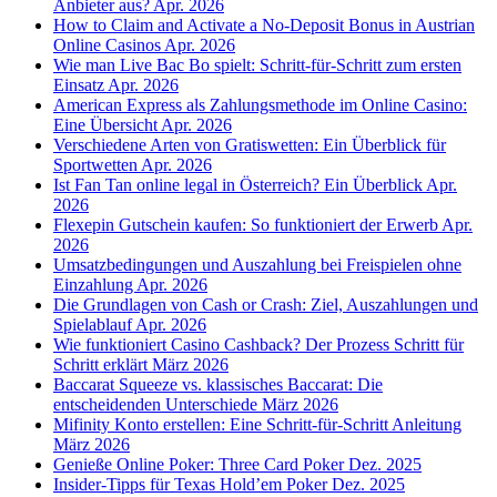
Anbieter aus?
Apr. 2026
How to Claim and Activate a No-Deposit Bonus in Austrian
Online Casinos
Apr. 2026
Wie man Live Bac Bo spielt: Schritt-für-Schritt zum ersten
Einsatz
Apr. 2026
American Express als Zahlungsmethode im Online Casino:
Eine Übersicht
Apr. 2026
Verschiedene Arten von Gratiswetten: Ein Überblick für
Sportwetten
Apr. 2026
Ist Fan Tan online legal in Österreich? Ein Überblick
Apr.
2026
Flexepin Gutschein kaufen: So funktioniert der Erwerb
Apr.
2026
Umsatzbedingungen und Auszahlung bei Freispielen ohne
Einzahlung
Apr. 2026
Die Grundlagen von Cash or Crash: Ziel, Auszahlungen und
Spielablauf
Apr. 2026
Wie funktioniert Casino Cashback? Der Prozess Schritt für
Schritt erklärt
März 2026
Baccarat Squeeze vs. klassisches Baccarat: Die
entscheidenden Unterschiede
März 2026
Mifinity Konto erstellen: Eine Schritt-für-Schritt Anleitung
März 2026
Genieße Online Poker: Three Card Poker
Dez. 2025
Insider-Tipps für Texas Hold’em Poker
Dez. 2025