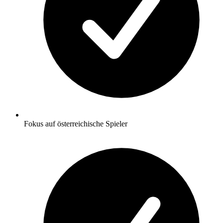
Fokus auf österreichische Spieler