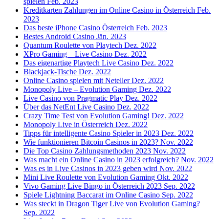
spielen
Feb. 2023
Kreditkarten Zahlungen im Online Casino in Österreich
Feb.
2023
Das beste iPhone Casino Österreich
Feb. 2023
Bestes Android Casino
Jän. 2023
Quantum Roulette von Playtech
Dez. 2022
XPro Gaming – Live Casino
Dez. 2022
Das eigenartige Playtech Live Casino
Dez. 2022
Blackjack-Tische
Dez. 2022
Online Casino spielen mit Neteller
Dez. 2022
Monopoly Live – Evolution Gaming
Dez. 2022
Live Casino von Pragmatic Play
Dez. 2022
Über das NetEnt Live Casino
Dez. 2022
Crazy Time Test von Evolution Gaming!
Dez. 2022
Monopoly Live in Österreich
Dez. 2022
Tipps für intelligente Casino Spieler in 2023
Dez. 2022
Wie funktionieren Bitcoin Casinos in 2023?
Nov. 2022
Die Top Casino Zahlungsmethoden 2023
Nov. 2022
Was macht ein Online Casino in 2023 erfolgreich?
Nov. 2022
Was es in Live Casinos in 2023 geben wird
Nov. 2022
Mini Live Roulette von Evolution Gaming
Okt. 2022
Vivo Gaming Live Bingo in Österreich 2023
Sep. 2022
Spiele Lightning Baccarat im Online Casino
Sep. 2022
Was steckt in Dragon Tiger Live von Evolution Gaming?
Sep. 2022