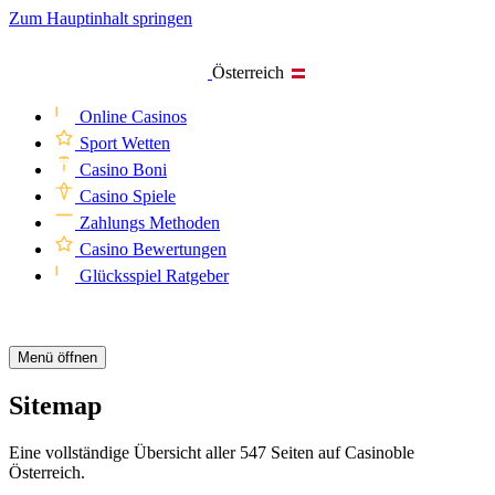
Zum Hauptinhalt springen
Österreich
Online Casinos
Sport Wetten
Casino Boni
Casino Spiele
Zahlungs Methoden
Casino Bewertungen
Glücksspiel Ratgeber
Suchen
Menü öffnen
Sitemap
Eine vollständige Übersicht aller 547 Seiten auf Casinoble
Österreich.