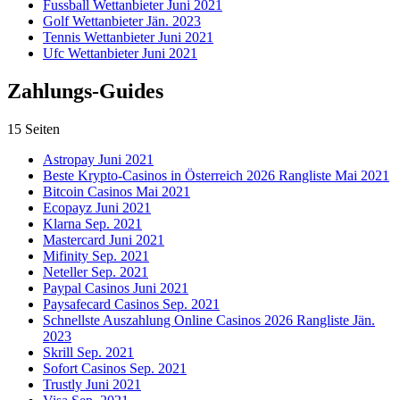
Fussball Wettanbieter
Juni 2021
Golf Wettanbieter
Jän. 2023
Tennis Wettanbieter
Juni 2021
Ufc Wettanbieter
Juni 2021
Zahlungs-Guides
15 Seiten
Astropay
Juni 2021
Beste Krypto-Casinos in Österreich 2026 Rangliste
Mai 2021
Bitcoin Casinos
Mai 2021
Ecopayz
Juni 2021
Klarna
Sep. 2021
Mastercard
Juni 2021
Mifinity
Sep. 2021
Neteller
Sep. 2021
Paypal Casinos
Juni 2021
Paysafecard Casinos
Sep. 2021
Schnellste Auszahlung Online Casinos 2026 Rangliste
Jän.
2023
Skrill
Sep. 2021
Sofort Casinos
Sep. 2021
Trustly
Juni 2021