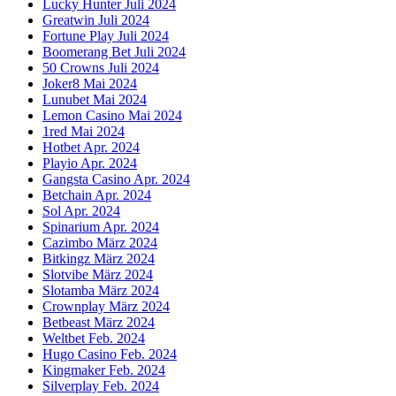
Lucky Hunter
Juli 2024
Greatwin
Juli 2024
Fortune Play
Juli 2024
Boomerang Bet
Juli 2024
50 Crowns
Juli 2024
Joker8
Mai 2024
Lunubet
Mai 2024
Lemon Casino
Mai 2024
1red
Mai 2024
Hotbet
Apr. 2024
Playio
Apr. 2024
Gangsta Casino
Apr. 2024
Betchain
Apr. 2024
Sol
Apr. 2024
Spinarium
Apr. 2024
Cazimbo
März 2024
Bitkingz
März 2024
Slotvibe
März 2024
Slotamba
März 2024
Crownplay
März 2024
Betbeast
März 2024
Weltbet
Feb. 2024
Hugo Casino
Feb. 2024
Kingmaker
Feb. 2024
Silverplay
Feb. 2024