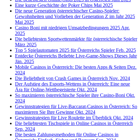
Eine kurze Geschichte der Poker Chips
Mai 2025
Die neue Generation österreichischer Casino-Spieler:
Gewohnheiten und Vorlieben der Generation Z im Jahr 2025
Mai 2025
Casino Boni mit niedrigen Umsatzbedingungen 2025
Apr.
2025
Die beliebtesten Sportwettenmärkte für österreichische Spieler
März 2025
Top 5 Spielautomaten 2025 für Österreichs Spieler
Feb. 2025
Entdecke Österreichs Beliebte Live-Game-Shows Dieses Jahr
Jän. 2025
Mobile Casinos in Österreich: Die besten Apps & Seiten
Dez.
2024
Die Beliebtheit von Crash Games in Österreich
Nov. 2024
Der Aufstieg des Esports-Wettens in Österreich: Eine neue
Ära für Online-Wettbegeisterte
Okt. 2024
So maximieren österreichische Spieler ihre Casino-Boni
Okt.
2024
Gewinnstrategien für Live-Baccarat-Casinos in Österreich: So
maximieren Sie Ihre Gewinne
Okt. 2024
Gewinnstrategien für Live Roulette im Überblick
Okt. 2024
Die beliebtesten Tischspiele in Online Casinos in Österreich
Sep. 2024
Die besten Zahlungsmethoden für Online Casinos in