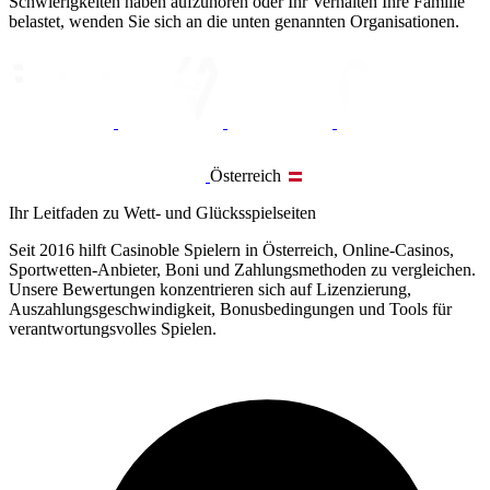
Schwierigkeiten haben aufzuhören oder Ihr Verhalten Ihre Familie
belastet, wenden Sie sich an die unten genannten Organisationen.
Österreich
Ihr Leitfaden zu Wett- und Glücksspielseiten
Seit 2016 hilft Casinoble Spielern in Österreich, Online-Casinos,
Sportwetten-Anbieter, Boni und Zahlungsmethoden zu vergleichen.
Unsere Bewertungen konzentrieren sich auf Lizenzierung,
Auszahlungsgeschwindigkeit, Bonusbedingungen und Tools für
verantwortungsvolles Spielen.