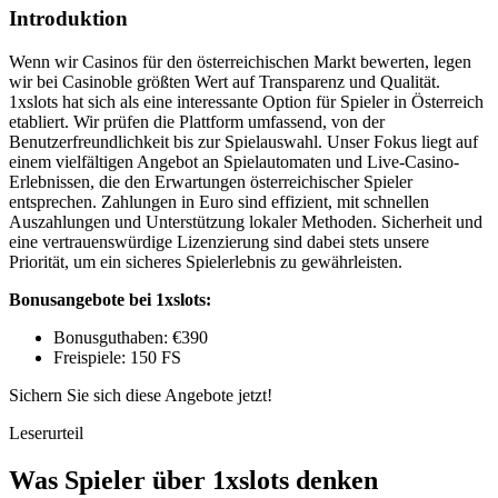
Introduktion
Wenn wir Casinos für den österreichischen Markt bewerten, legen
wir bei Casinoble größten Wert auf Transparenz und Qualität.
1xslots hat sich als eine interessante Option für Spieler in Österreich
etabliert. Wir prüfen die Plattform umfassend, von der
Benutzerfreundlichkeit bis zur Spielauswahl. Unser Fokus liegt auf
einem vielfältigen Angebot an Spielautomaten und Live-Casino-
Erlebnissen, die den Erwartungen österreichischer Spieler
entsprechen. Zahlungen in Euro sind effizient, mit schnellen
Auszahlungen und Unterstützung lokaler Methoden. Sicherheit und
eine vertrauenswürdige Lizenzierung sind dabei stets unsere
Priorität, um ein sicheres Spielerlebnis zu gewährleisten.
Bonusangebote bei 1xslots:
Bonusguthaben: €390
Freispiele: 150 FS
Sichern Sie sich diese Angebote jetzt!
Leserurteil
Was Spieler über 1xslots denken