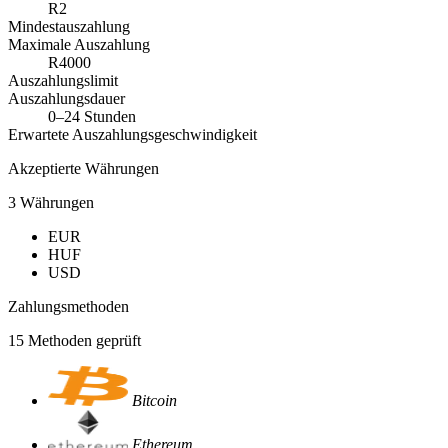
R2
Mindestauszahlung
Maximale Auszahlung
R4000
Auszahlungslimit
Auszahlungsdauer
0–24 Stunden
Erwartete Auszahlungsgeschwindigkeit
Akzeptierte Währungen
3 Währungen
EUR
HUF
USD
Zahlungsmethoden
15 Methoden geprüft
Bitcoin
Ethereum