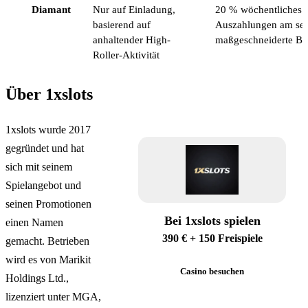
Diamant
Nur auf Einladung,
20 % wöchentliches 
basierend auf
Auszahlungen am se
anhaltender High-
maßgeschneiderte B
Roller-Aktivität
Über 1xslots
1xslots wurde 2017
gegründet und hat
sich mit seinem
Spielangebot und
seinen Promotionen
Bei 1xslots spielen
einen Namen
390 € + 150 Freispiele
gemacht. Betrieben
wird es von Marikit
Casino besuchen
Holdings Ltd.,
lizenziert unter MGA,