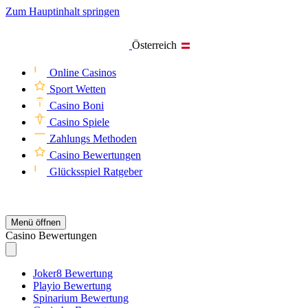
Zum Hauptinhalt springen
Österreich
Online Casinos
Sport Wetten
Casino Boni
Casino Spiele
Zahlungs Methoden
Casino Bewertungen
Glücksspiel Ratgeber
Suchen
Menü öffnen
Casino Bewertungen
Joker8 Bewertung
Playio Bewertung
Spinarium Bewertung