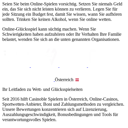
Seien Sie beim Online-Spielen vorsichtig. Setzen Sie niemals Geld
ein, das Sie sich nicht leisten können zu verlieren. Legen Sie für
jede Sitzung ein Budget fest, damit Sie wissen, wann Sie aufhören
sollten. Trinken Sie keinen Alkohol, wenn Sie online wetten.
Online-Glücksspiel kann süchtig machen. Wenn Sie
Schwierigkeiten haben aufzuhören oder Ihr Verhalten Ihre Familie
belastet, wenden Sie sich an die unten genannten Organisationen.
Österreich
Ihr Leitfaden zu Wett- und Glücksspielseiten
Seit 2016 hilft Casinoble Spielern in Österreich, Online-Casinos,
Sportwetten-Anbieter, Boni und Zahlungsmethoden zu vergleichen.
Unsere Bewertungen konzentrieren sich auf Lizenzierung,
Auszahlungsgeschwindigkeit, Bonusbedingungen und Tools für
verantwortungsvolles Spielen.