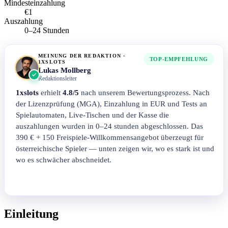
Mindesteinzahlung
€1
Auszahlung
0–24 Stunden
MEINUNG DER REDAKTION ·
TOP-EMPFEHLUNG
1XSLOTS
Lukas Mollberg
Redaktionsleiter
1xslots
erhielt
4.8/5
nach unserem Bewertungsprozess. Nach
der Lizenzprüfung (MGA), Einzahlung in EUR und Tests an
Spielautomaten, Live-Tischen und der Kasse die
auszahlungen wurden in 0–24 stunden abgeschlossen. Das
390 € + 150 Freispiele-Willkommensangebot überzeugt für
österreichische Spieler — unten zeigen wir, wo es stark ist und
wo es schwächer abschneidet.
1xslots besuchen
→
Einleitung