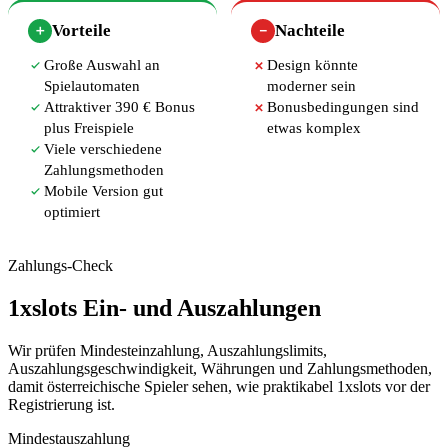
Vorteile
Nachteile
＋
－
Große Auswahl an
Design könnte
Spielautomaten
moderner sein
Attraktiver 390 € Bonus
Bonusbedingungen sind
plus Freispiele
etwas komplex
Viele verschiedene
Zahlungsmethoden
Mobile Version gut
optimiert
Zahlungs-Check
1xslots Ein- und Auszahlungen
Wir prüfen Mindesteinzahlung, Auszahlungslimits,
Auszahlungsgeschwindigkeit, Währungen und Zahlungsmethoden,
damit österreichische Spieler sehen, wie praktikabel 1xslots vor der
Registrierung ist.
Mindestauszahlung