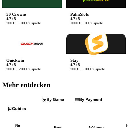
50 Crowns
PalmSlots
4.7 / 5
4.7 / 5
500 € + 100 Freispiele
1000 € + 0 Freispiele
Quickwin
Stay
4.7 / 5
4.7 / 5
500 € + 200 Freispiele
500 € + 100 Freispiele
Mehr entdecken
By Bonus
By Game
By Payment
Guides
No
Free
Welcome