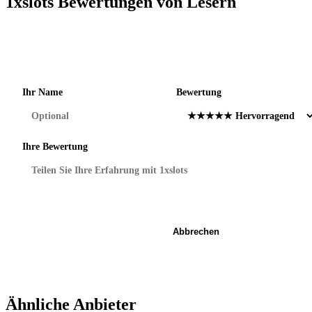
1xslots Bewertungen von Lesern
Bewertung abgeben
Ihr Name
Bewertung
Ihre Bewertung
Bewertung veröffentlichen
Abbrechen
Ähnliche Anbieter