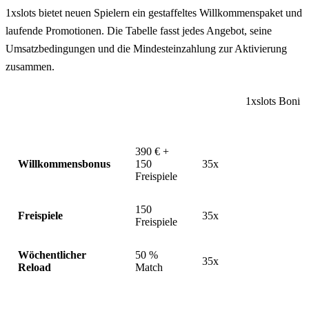
1xslots bietet neuen Spielern ein gestaffeltes Willkommenspaket und
laufende Promotionen. Die Tabelle fasst jedes Angebot, seine
Umsatzbedingungen und die Mindesteinzahlung zur Aktivierung
zusammen.
1xslots Boni
ANGEBOT
DETAILS
UMSATZBEDINGUNGE
390 € +
Willkommensbonus
150
35x
Freispiele
150
Freispiele
35x
Freispiele
Wöchentlicher
50 %
35x
Reload
Match