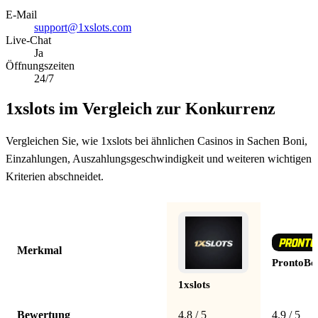
E-Mail
support@1xslots.com
Live-Chat
Ja
Öffnungszeiten
24/7
1xslots im Vergleich zur Konkurrenz
Vergleichen Sie, wie 1xslots bei ähnlichen Casinos in Sachen Boni,
Einzahlungen, Auszahlungsgeschwindigkeit und weiteren wichtigen
Kriterien abschneidet.
Merkmal
ProntoBe
1xslots
Bewertung
4.8 / 5
4.9 / 5