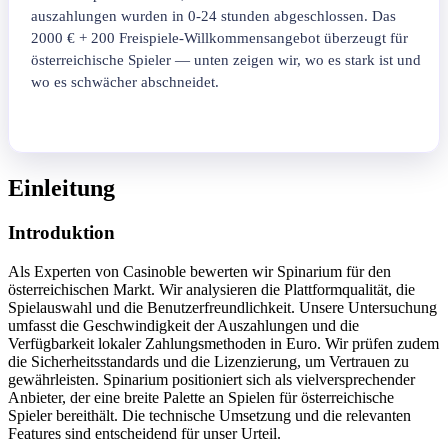
auszahlungen wurden in 0-24 stunden abgeschlossen. Das
2000 € + 200 Freispiele-Willkommensangebot überzeugt für
österreichische Spieler — unten zeigen wir, wo es stark ist und
wo es schwächer abschneidet.
Spinarium besuchen
→
Einleitung
Introduktion
Als Experten von Casinoble bewerten wir Spinarium für den
österreichischen Markt. Wir analysieren die Plattformqualität, die
Spielauswahl und die Benutzerfreundlichkeit. Unsere Untersuchung
umfasst die Geschwindigkeit der Auszahlungen und die
Verfügbarkeit lokaler Zahlungsmethoden in Euro. Wir prüfen zudem
die Sicherheitsstandards und die Lizenzierung, um Vertrauen zu
gewährleisten. Spinarium positioniert sich als vielversprechender
Anbieter, der eine breite Palette an Spielen für österreichische
Spieler bereithält. Die technische Umsetzung und die relevanten
Features sind entscheidend für unser Urteil.