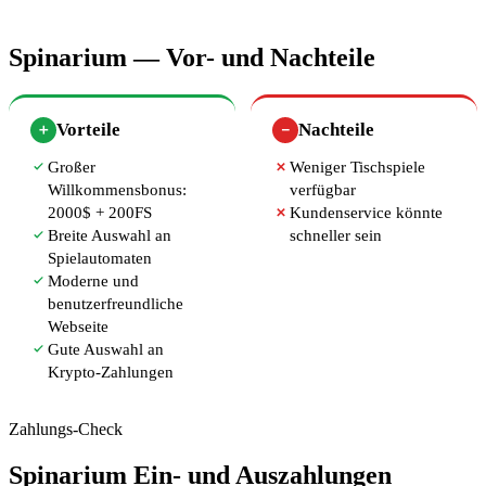
Spinarium — Vor- und Nachteile
Vorteile
Nachteile
＋
－
Großer
Weniger Tischspiele
Willkommensbonus:
verfügbar
2000$ + 200FS
Kundenservice könnte
Breite Auswahl an
schneller sein
Spielautomaten
Moderne und
benutzerfreundliche
Webseite
Gute Auswahl an
Krypto-Zahlungen
Zahlungs-Check
Spinarium Ein- und Auszahlungen