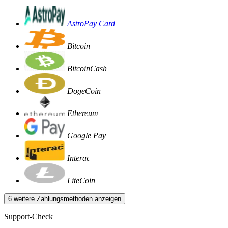
AstroPay Card
Bitcoin
BitcoinCash
DogeCoin
Ethereum
Google Pay
Interac
LiteCoin
6 weitere Zahlungsmethoden anzeigen
Support-Check