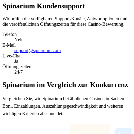
Spinarium Kundensupport
Wir prüfen die verfügbaren Support-Kanäle, Antwortoptionen und
die veröffentlichten Öffnungszeiten für diese Casino-Bewertung.
Telefon
Nein
E-Mail
support@spinarium.com
Live-Chat
Ja
Öffnungszeiten
24/7
Spinarium im Vergleich zur Konkurrenz
Vergleichen Sie, wie Spinarium bei ähnlichen Casinos in Sachen
Boni, Einzahlungen, Auszahlungsgeschwindigkeit und weiteren
wichtigen Kriterien abschneidet.