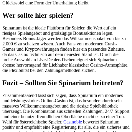
Glücksspiel eine Form der Unterhaltung bleibt.
Wer sollte hier spielen?
Spinarium ist die ideale Plattform für Spieler, die Wert auf ein
riesiges Spielangebot und großzügige Bonusaktionen legen.
Besonders Bonus-Jäger werden das Willkommenspaket von bis zu
2.000 € zu schätzen wissen. Auch Fans von modernen Crash-
Games und Kryptowährungen finden hier ein passendes Zuhause,
da das Casino technisch auf dem neuesten Stand ist. Durch die
breite Auswahl an Live-Dealer-Tischen eignet sich Spinarium
ebenso hervorragend für Liebhaber klassischer Casino-Atmosphäre,
die Flexibilität bei den Zahlungsmethoden suchen.
Fazit – Sollten Sie Spinarium beitreten?
Zusammenfassend lässt sich sagen, dass Spinarium ein modernes
und leistungsstarkes Online-Casino ist, das besonders durch sein
massives Willkommensangebot und die riesige Spielbibliothek
überzeugt. Die Kombination aus schnellen Zahlungen, 24/7-Support
und einer benutzerfreundlichen Oberfläche macht es zu einer Top-
Wahl für österreichische Spieler.
Casinoble
bewertet Spinarium
positiv und empfiehlt eine Registrierung für alle, die ein sicheres und