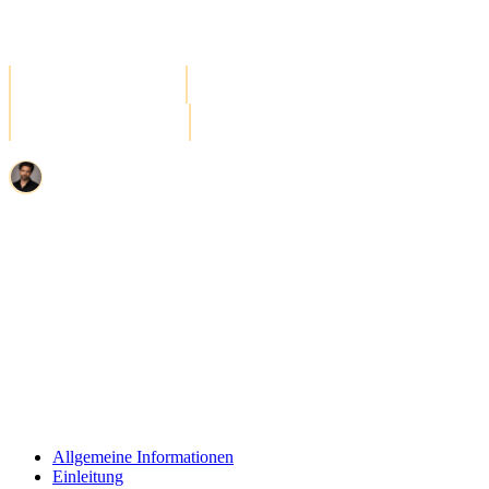
4.7
★★★★★
/5
MINDESTEINZAHLUNG
AUSZAHLUNG
€20
0-24 Stunden
UMSATZBEDINGUNGEN
GEGR.
40x
2023
Rezensiert von
Lukas Mollberg
· Redaktionsleiter · Österreich ·
Aktualisiert July 2026
WILLKOMMENSBONUS
2000 € + 200 Freispiele
Casino besuchen
18+ · Nur für Neukunden ·
Es gelten AGB
Allgemeine Informationen
Einleitung