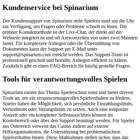
Kundenservice bei Spinarium
Der Kundensupport von Spinarium steht Spielern rund um die Uhr
zur Verfügung, um Fragen oder Probleme schnell zu lösen. Die
primäre Kontaktmethode ist der Live-Chat, der direkt auf der
Webseite integriert ist und oft Antwortzeiten von unter zwei Minuten
bietet. Für komplexere Anliegen oder die Übermittlung von
Dokumenten kann der Support per E-Mail unter
support@spinarium.com erreicht werden. Das Support-Team ist
professionell geschult und bemüht, Anliegen effizient zu klären.
Zusätzlich gibt es einen FAQ-Bereich für häufig gestellte Fragen.
Tools für verantwortungsvolles Spielen
Spinarium nimmt das Thema Spielerschutz ernst und bietet diverse
Tools an, um ein verantwortungsvolles Spielverhalten zu fördern.
Spieler haben die Möglichkeit, sich persönliche Einzahlungslimits,
Verlustlimits oder Sitzungslimits zu setzen. Auch eine temporäre
Auszeit oder ein kompletter Selbstausschluss können im
Kontobereich oder über den Support beantragt werden. Für Spieler
aus Österreich verweist das Casino zudem auf externe
Hilfsorganisationen, die Unterstützung bei problematischem
Spielverhalten bieten. Diese Maßnahmen stellen sicher, dass das