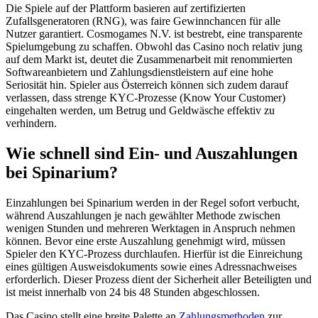
Die Spiele auf der Plattform basieren auf zertifizierten
Zufallsgeneratoren (RNG), was faire Gewinnchancen für alle
Nutzer garantiert. Cosmogames N.V. ist bestrebt, eine transparente
Spielumgebung zu schaffen. Obwohl das Casino noch relativ jung
auf dem Markt ist, deutet die Zusammenarbeit mit renommierten
Softwareanbietern und Zahlungsdienstleistern auf eine hohe
Seriosität hin. Spieler aus Österreich können sich zudem darauf
verlassen, dass strenge KYC-Prozesse (Know Your Customer)
eingehalten werden, um Betrug und Geldwäsche effektiv zu
verhindern.
Wie schnell sind Ein- und Auszahlungen
bei Spinarium?
Einzahlungen bei Spinarium werden in der Regel sofort verbucht,
während Auszahlungen je nach gewählter Methode zwischen
wenigen Stunden und mehreren Werktagen in Anspruch nehmen
können. Bevor eine erste Auszahlung genehmigt wird, müssen
Spieler den KYC-Prozess durchlaufen. Hierfür ist die Einreichung
eines gültigen Ausweisdokuments sowie eines Adressnachweises
erforderlich. Dieser Prozess dient der Sicherheit aller Beteiligten und
ist meist innerhalb von 24 bis 48 Stunden abgeschlossen.
Das Casino stellt eine breite Palette an
Zahlungsmethoden
zur