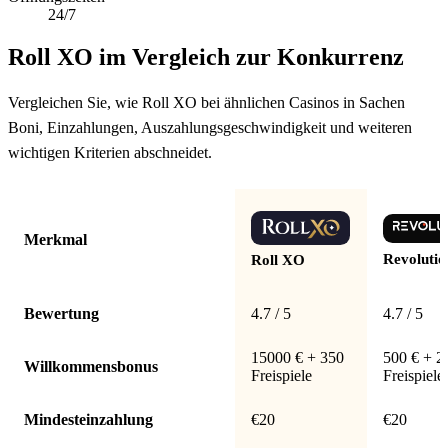
24/7
Roll XO im Vergleich zur Konkurrenz
Vergleichen Sie, wie Roll XO bei ähnlichen Casinos in Sachen
Boni, Einzahlungen, Auszahlungsgeschwindigkeit und weiteren
wichtigen Kriterien abschneidet.
Merkmal
Revolutio
Roll XO
Bewertung
4.7 / 5
4.7 / 5
15000 € + 350
500 € + 2
Willkommensbonus
Freispiele
Freispiele
Mindesteinzahlung
€20
€20