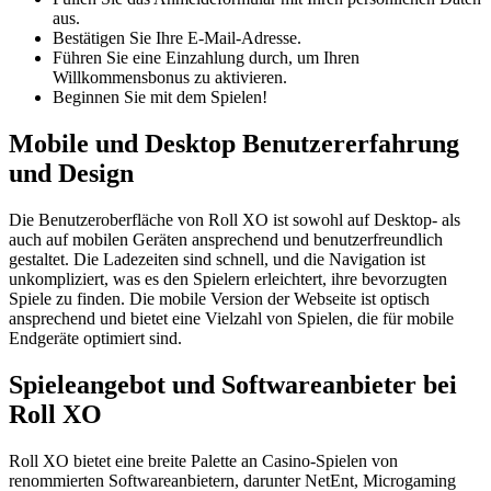
aus.
Bestätigen Sie Ihre E-Mail-Adresse.
Führen Sie eine Einzahlung durch, um Ihren
Willkommensbonus zu aktivieren.
Beginnen Sie mit dem Spielen!
Mobile und Desktop Benutzererfahrung
und Design
Die Benutzeroberfläche von Roll XO ist sowohl auf Desktop- als
auch auf mobilen Geräten ansprechend und benutzerfreundlich
gestaltet. Die Ladezeiten sind schnell, und die Navigation ist
unkompliziert, was es den Spielern erleichtert, ihre bevorzugten
Spiele zu finden. Die mobile Version der Webseite ist optisch
ansprechend und bietet eine Vielzahl von Spielen, die für mobile
Endgeräte optimiert sind.
Spieleangebot und Softwareanbieter bei
Roll XO
Roll XO bietet eine breite Palette an Casino-Spielen von
renommierten Softwareanbietern, darunter NetEnt, Microgaming