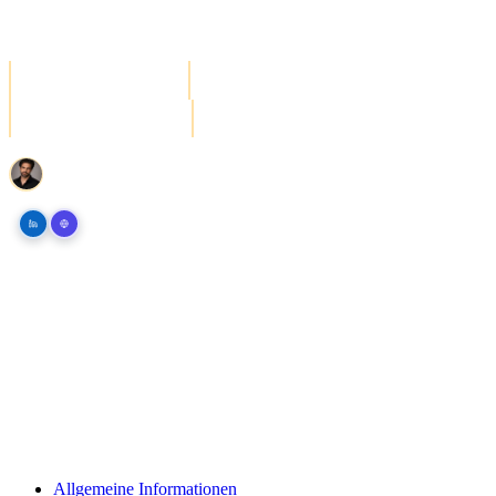
4.7
★★★★★
/5
MINDESTEINZAHLUNG
AUSZAHLUNG
€20
0-24 Stunden
UMSATZBEDINGUNGEN
GEGR.
50x
2024
Rezensiert von
Lukas Mollberg
· Redaktionsleiter · Österreich ·
Aktualisiert July 2026
WILLKOMMENSBONUS
15000 € + 350 Freispiele
Casino besuchen
18+ · Nur für Neukunden ·
Es gelten AGB
Allgemeine Informationen