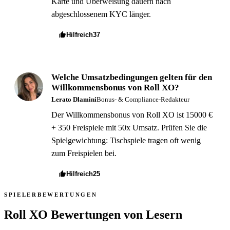
Karte und Überweisung dauern nach
abgeschlossenem KYC länger.
Hilfreich
37
Welche Umsatzbedingungen gelten für den
Willkommensbonus von Roll XO?
Lerato Dlamini
Bonus- & Compliance-Redakteur
Der Willkommensbonus von Roll XO ist 15000 €
+ 350 Freispiele mit 50x Umsatz. Prüfen Sie die
Spielgewichtung: Tischspiele tragen oft wenig
zum Freispielen bei.
Hilfreich
25
SPIELERBEWERTUNGEN
Roll XO Bewertungen von Lesern