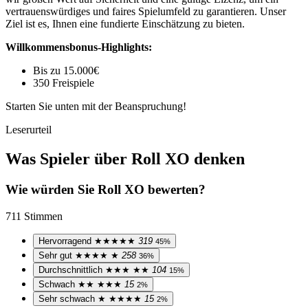
vertrauenswürdiges und faires Spielumfeld zu garantieren. Unser
Ziel ist es, Ihnen eine fundierte Einschätzung zu bieten.
Willkommensbonus-Highlights:
Bis zu 15.000€
350 Freispiele
Starten Sie unten mit der Beanspruchung!
Leserurteil
Was Spieler über Roll XO denken
Wie würden Sie Roll XO bewerten?
711 Stimmen
Hervorragend
★★★★★
319
45%
Sehr gut
★★★★
★
258
36%
Durchschnittlich
★★★
★★
104
15%
Schwach
★★
★★★
15
2%
Sehr schwach
★
★★★★
15
2%