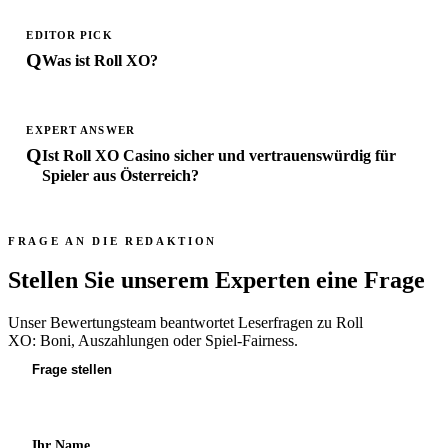
EDITOR PICK
Q
Was ist Roll XO?
EXPERT ANSWER
Q
Ist Roll XO Casino sicher und vertrauenswürdig für
Spieler aus Österreich?
FRAGE AN DIE REDAKTION
Stellen Sie unserem Experten eine Frage
Unser Bewertungsteam beantwortet Leserfragen zu Roll
XO: Boni, Auszahlungen oder Spiel-Fairness.
Frage stellen
Ihr Name