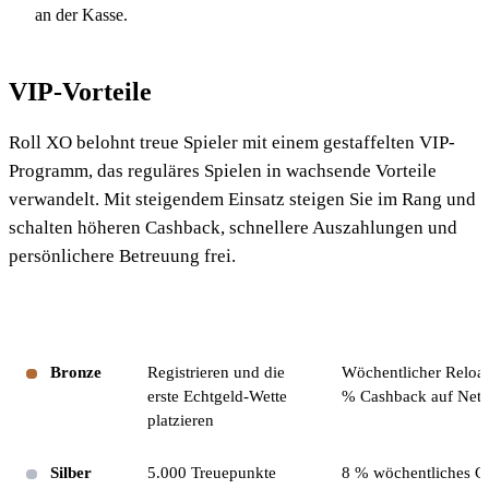
an der Kasse.
VIP-Vorteile
Roll XO belohnt treue Spieler mit einem gestaffelten VIP-
Programm, das reguläres Spielen in wachsende Vorteile
verwandelt. Mit steigendem Einsatz steigen Sie im Rang und
schalten höheren Cashback, schnellere Auszahlungen und
persönlichere Betreuung frei.
STUFE
VORAUSSETZUNG
WICHTIGSTE VORT
Bronze
Registrieren und die
Wöchentlicher Reloa
erste Echtgeld-Wette
% Cashback auf Netto
platzieren
Silber
5.000 Treuepunkte
8 % wöchentliches C