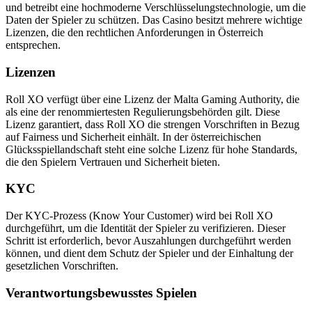
und betreibt eine hochmoderne Verschlüsselungstechnologie, um die
Daten der Spieler zu schützen. Das Casino besitzt mehrere wichtige
Lizenzen, die den rechtlichen Anforderungen in Österreich
entsprechen.
Lizenzen
Roll XO verfügt über eine Lizenz der Malta Gaming Authority, die
als eine der renommiertesten Regulierungsbehörden gilt. Diese
Lizenz garantiert, dass Roll XO die strengen Vorschriften in Bezug
auf Fairness und Sicherheit einhält. In der österreichischen
Glücksspiellandschaft steht eine solche Lizenz für hohe Standards,
die den Spielern Vertrauen und Sicherheit bieten.
KYC
Der KYC-Prozess (Know Your Customer) wird bei Roll XO
durchgeführt, um die Identität der Spieler zu verifizieren. Dieser
Schritt ist erforderlich, bevor Auszahlungen durchgeführt werden
können, und dient dem Schutz der Spieler und der Einhaltung der
gesetzlichen Vorschriften.
Verantwortungsbewusstes Spielen