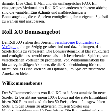
darunter Live-Chat, E-Mail und ein umfangreiches FAQ. Ein
einzigartiges Merkmal, das Roll XO von anderen Anbietern abhebt,
sind die variablen Einsatzlimits und maßgeschneiderte
Bonusangebote, die es Spielern ermöglichen, ihren eigenen Spielstil
zu wählen und anzupassen.
Roll XO Bonusangebot
Bei Roll XO stehen den Spielern
verschiedene Bonusarten zur
Verfügung
, die großzügig gestaltet sind und dazu beitragen, das
Spielerlebnis zu verbessern. Die Bonussystematik ist klar strukturiert
und ermöglicht es sowohl neuen als auch bestehenden Spielern, von
verschiedenen Vorteilen zu profitieren. Von Willkommensboni bis
hin zu regelmäßigen Aktionen, die die Kundenbindung fördern,
bietet Roll XO eine Vielzahl an Optionen, um Spielern zusätzliche
Anreize zu bieten.
Willkommensbonus
Der Willkommensbonus von Roll XO ist äußerst attraktiv für neue
Spieler. Er besteht aus einem 100% Bonus auf die erste Einzahlung
bis zu 200 Euro und zusätzlichen 50 Freispielen auf ausgewählten
Slots. Um den Bonus zu aktivieren, müssen Spieler eine
Mindesteinzahlung von 10 Euro leisten. Die Bonusmittel müssen