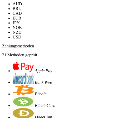
AUD
BRL
CAD
EUR
JPY
NOK
NZD
USD
Zahlungsmethoden
21 Methoden geprüft
Apple Pay
Bank Wire
Bitcoin
BitcoinCash
DogeCoin