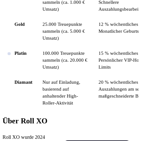
sammeln (ca. 1.000 €
Schnellere
Umsatz)
Auszahlungsbearbeit
Gold
25.000 Treuepunkte
12 % wöchentliches 
sammeln (ca. 5.000 €
Monatlicher Geburts
Umsatz)
Platin
100.000 Treuepunkte
15 % wöchentliches 
sammeln (ca. 20.000 €
Persönlicher VIP-Hos
Umsatz)
Limits
Diamant
Nur auf Einladung,
20 % wöchentliches 
basierend auf
Auszahlungen am se
anhaltender High-
maßgeschneiderte B
Roller-Aktivität
Über Roll XO
Roll XO wurde 2024