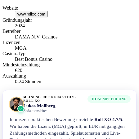
Website
www.rollxo.com
Gründungsjahr
2024
Betreiber
DAMA N.V. Casinos
Lizenzen
MGA
Casino-Typ
Best Bonus Casino
Mindesteinzahlung
€20
Auszahlung
0-24 Stunden
MEINUNG DER REDAKTION ·
TOP-EMPFEHLUNG
ROLL XO
Lukas Mollberg
Redaktionsleiter
In unserer praktischen Bewertung erreichte
Roll XO
4.7/5
.
Wir haben die Lizenz (MGA) geprüft, in EUR mit gängigen
Zahlungsmethoden eingezahlt, Spielautomaten und Live-