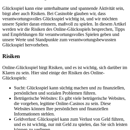
Glücksspiel kann eine unterhaltsame und spannende Aktivität sein,
birgt aber auch Risiken. Bei Casinoble glauben wir, dass
verantwortungsvolles Glücksspiel wichtig ist, und wir möchten
unsere Spieler daran erinnern, maßvoll zu spielen. In diesem Artikel
werden wir die Risiken des Online-Glücksspiels besprechen, Tipps
und Empfehlungen für verantwortungsvolles Spielen geben und
unsere Werte und Standpunkte zum verantwortungsbewussten
Glücksspiel hervorheben.
Risiken
Online-Glücksspiel birgt Risiken, und es ist wichtig, sich darüber im
Klaren zu sein. Hier sind einige der Risiken des Online-
Glücksspiels:
Sucht: Glücksspiel kann süchtig machen und zu finanziellen,
persönlichen und sozialen Problemen führen.
Betrügerische Websites: Es gibt viele betrügerische Websites,
die vorgeben, legitime Online-Casinos zu sein. Diese
Websites können Ihre persönlichen und finanziellen
Informationen stehlen.
Geldverlust: Glücksspiel kann zum Verlust von Geld führen,
und es ist wichtig, nur mit Geld zu spielen, das Sie sich leisten
können zu verlieren.