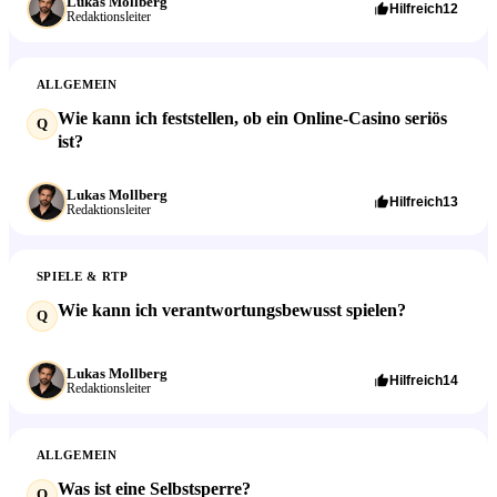
Lukas Mollberg
Hilfreich
12
Redaktionsleiter
ALLGEMEIN
Wie kann ich feststellen, ob ein Online-Casino seriös
Q
ist?
Lukas Mollberg
Hilfreich
13
Redaktionsleiter
SPIELE & RTP
Wie kann ich verantwortungsbewusst spielen?
Q
Lukas Mollberg
Hilfreich
14
Redaktionsleiter
ALLGEMEIN
Was ist eine Selbstsperre?
Q