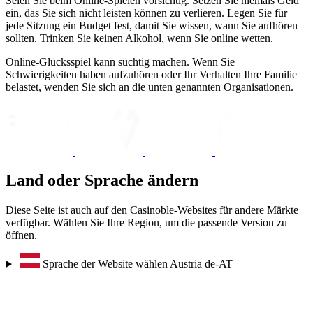
Seien Sie beim Online-Spielen vorsichtig. Setzen Sie niemals Geld
ein, das Sie sich nicht leisten können zu verlieren. Legen Sie für
jede Sitzung ein Budget fest, damit Sie wissen, wann Sie aufhören
sollten. Trinken Sie keinen Alkohol, wenn Sie online wetten.
Online-Glücksspiel kann süchtig machen. Wenn Sie
Schwierigkeiten haben aufzuhören oder Ihr Verhalten Ihre Familie
belastet, wenden Sie sich an die unten genannten Organisationen.
Land oder Sprache ändern
Diese Seite ist auch auf den Casinoble-Websites für andere Märkte
verfügbar. Wählen Sie Ihre Region, um die passende Version zu
öffnen.
Sprache der Website wählen
Austria
de-AT