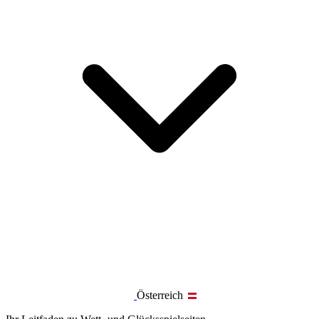
Österreich