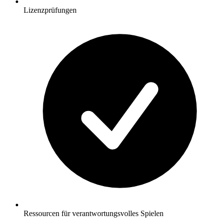
Lizenzprüfungen
Ressourcen für verantwortungsvolles Spielen