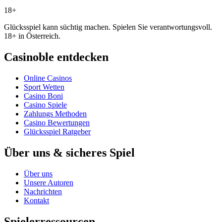
18+
Glücksspiel kann süchtig machen. Spielen Sie verantwortungsvoll.
18+ in Österreich.
Casinoble entdecken
Online Casinos
Sport Wetten
Casino Boni
Casino Spiele
Zahlungs Methoden
Casino Bewertungen
Glücksspiel Ratgeber
Über uns & sicheres Spiel
Über uns
Unsere Autoren
Nachrichten
Kontakt
Spielerressourcen