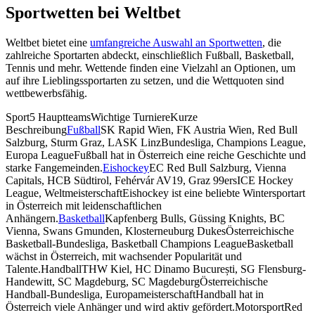
Sportwetten bei Weltbet
Weltbet bietet eine
umfangreiche Auswahl an Sportwetten
, die
zahlreiche Sportarten abdeckt, einschließlich Fußball, Basketball,
Tennis und mehr. Wettende finden eine Vielzahl an Optionen, um
auf ihre Lieblingssportarten zu setzen, und die Wettquoten sind
wettbewerbsfähig.
Sport5 HauptteamsWichtige TurniereKurze
Beschreibung
Fußball
SK Rapid Wien, FK Austria Wien, Red Bull
Salzburg, Sturm Graz, LASK LinzBundesliga, Champions League,
Europa LeagueFußball hat in Österreich eine reiche Geschichte und
starke Fangemeinden.
Eishockey
EC Red Bull Salzburg, Vienna
Capitals, HCB Südtirol, Fehérvár AV19, Graz 99ersICE Hockey
League, WeltmeisterschaftEishockey ist eine beliebte Wintersportart
in Österreich mit leidenschaftlichen
Anhängern.
Basketball
Kapfenberg Bulls, Güssing Knights, BC
Vienna, Swans Gmunden, Klosterneuburg DukesÖsterreichische
Basketball-Bundesliga, Basketball Champions LeagueBasketball
wächst in Österreich, mit wachsender Popularität und
Talente.HandballTHW Kiel, HC Dinamo București, SG Flensburg-
Handewitt, SC Magdeburg, SC MagdeburgÖsterreichische
Handball-Bundesliga, EuropameisterschaftHandball hat in
Österreich viele Anhänger und wird aktiv gefördert.MotorsportRed