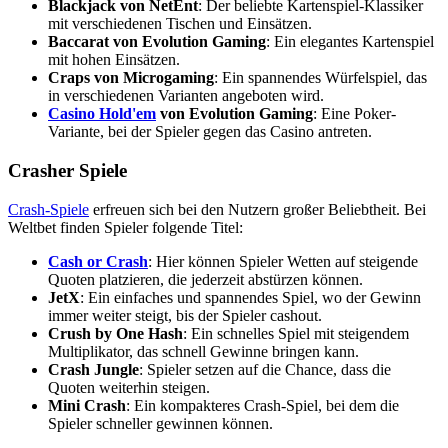
Blackjack von NetEnt
: Der beliebte Kartenspiel-Klassiker
mit verschiedenen Tischen und Einsätzen.
Baccarat von Evolution Gaming
: Ein elegantes Kartenspiel
mit hohen Einsätzen.
Craps von Microgaming
: Ein spannendes Würfelspiel, das
in verschiedenen Varianten angeboten wird.
Casino Hold'em
von Evolution Gaming
: Eine Poker-
Variante, bei der Spieler gegen das Casino antreten.
Crasher Spiele
Crash-Spiele
erfreuen sich bei den Nutzern großer Beliebtheit. Bei
Weltbet finden Spieler folgende Titel:
Cash or Crash
: Hier können Spieler Wetten auf steigende
Quoten platzieren, die jederzeit abstürzen können.
JetX
: Ein einfaches und spannendes Spiel, wo der Gewinn
immer weiter steigt, bis der Spieler cashout.
Crush by One Hash
: Ein schnelles Spiel mit steigendem
Multiplikator, das schnell Gewinne bringen kann.
Crash Jungle
: Spieler setzen auf die Chance, dass die
Quoten weiterhin steigen.
Mini Crash
: Ein kompakteres Crash-Spiel, bei dem die
Spieler schneller gewinnen können.