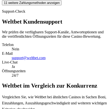
11 weitere Zahlungsmethoden anzeigen
Support-Check
Weltbet Kundensupport
Wir prüfen die verfügbaren Support-Kanäle, Antwortoptionen und
die veröffentlichten Öffnungszeiten für diese Casino-Bewertung.
Telefon
Nein
E-Mail
support@weltbet.com
Live-Chat
Ja
Öffnungszeiten
24/7
Weltbet im Vergleich zur Konkurrenz
Vergleichen Sie, wie Weltbet bei ähnlichen Casinos in Sachen Boni,
Einzahlungen, Auszahlungsgeschwindigkeit und weiteren wichtigen