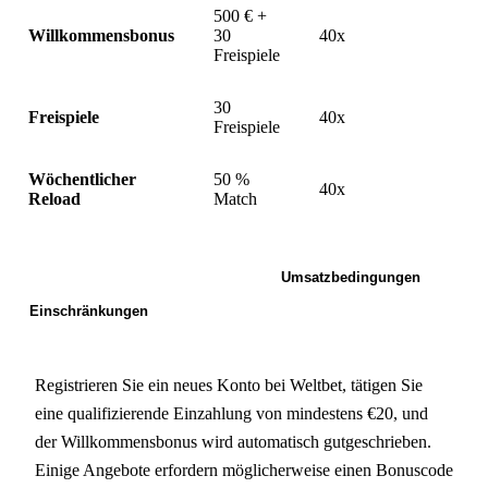
500 € +
Willkommensbonus
30
40x
Freispiele
30
Freispiele
40x
Freispiele
Wöchentlicher
50 %
40x
Reload
Match
So sichern Sie sich den Bonus
Umsatzbedingungen
Einschränkungen
Registrieren Sie ein neues Konto bei Weltbet, tätigen Sie
eine qualifizierende Einzahlung von mindestens €20, und
der Willkommensbonus wird automatisch gutgeschrieben.
Einige Angebote erfordern möglicherweise einen Bonuscode