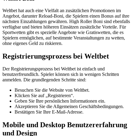
Weltbet hat auch eine Vielfalt an zusätzlichen Promotionen im
Angebot, darunter Reload-Boni, die Spielern einen Bonus auf ihre
nächsten Einzahlungen gewähren. High Roller Boni sind ebenfalls
verfügbar und bieten höheren Einsätzen zusätzliche Vorteile. Für
Sportwetten gibt es spezielle Angebote wie Gratiswetten, die es
Spielern ermöglichen, auf bestimmte Veranstaltungen zu wetten,
ohne eigenes Geld zu riskieren.
Registrierungsprozess bei Weltbet
Der Registrierungsprozess bei Weltbet ist einfach und
benutzerfreundlich. Spieler können sich in wenigen Schritten
anmelden. Die grundlegenden Schritte sind:
Besuchen Sie die Website von Weltbet.
Klicken Sie auf „Registrieren“.
Geben Sie Ihre persönlichen Informationen ein.
Akzeptieren Sie die Allgemeinen Geschäftsbedingungen.
Bestätigen Sie Ihre E-Mail-Adresse.
Mobile und Desktop Benutzererfahrung
und Design