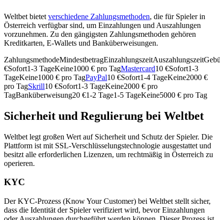
Weltbet bietet
verschiedene Zahlungsmethoden
, die für Spieler in
Österreich verfügbar sind, um Einzahlungen und Auszahlungen
vorzunehmen. Zu den gängigsten Zahlungsmethoden gehören
Kreditkarten, E-Wallets und Banküberweisungen.
ZahlungsmethodeMindestbetragEinzahlungszeitAuszahlungszeitGebüh
€Sofort1-3 TageKeine1000 € pro Tag
Mastercard
10 €Sofort1-3
TageKeine1000 € pro Tag
PayPal
10 €Sofort1-4 TageKeine2000 €
pro Tag
Skrill
10 €Sofort1-3 TageKeine2000 € pro
TagBanküberweisung20 €1-2 Tage1-5 TageKeine5000 € pro Tag
Sicherheit und Regulierung bei Weltbet
Weltbet legt großen Wert auf Sicherheit und Schutz der Spieler. Die
Plattform ist mit SSL-Verschlüsselungstechnologie ausgestattet und
besitzt alle erforderlichen Lizenzen, um rechtmäßig in Österreich zu
operieren.
KYC
Der KYC-Prozess (Know Your Customer) bei Weltbet stellt sicher,
dass die Identität der Spieler verifiziert wird, bevor Einzahlungen
oder Auszahlungen durchgeführt werden können. Dieser Prozess ist