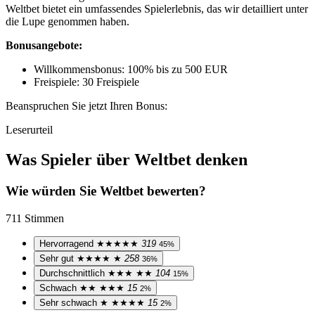
Weltbet bietet ein umfassendes Spielerlebnis, das wir detailliert unter
die Lupe genommen haben.
Bonusangebote:
Willkommensbonus: 100% bis zu 500 EUR
Freispiele: 30 Freispiele
Beanspruchen Sie jetzt Ihren Bonus:
Leserurteil
Was Spieler über Weltbet denken
Wie würden Sie Weltbet bewerten?
711 Stimmen
Hervorragend
★★★★★
319
45%
Sehr gut
★★★★
★
258
36%
Durchschnittlich
★★★
★★
104
15%
Schwach
★★
★★★
15
2%
Sehr schwach
★
★★★★
15
2%