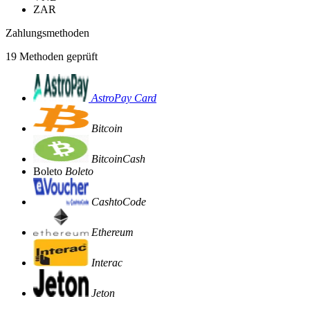
ZAR
Zahlungsmethoden
19 Methoden geprüft
AstroPay Card
Bitcoin
BitcoinCash
Boleto
Boleto
CashtoCode
Ethereum
Interac
Jeton