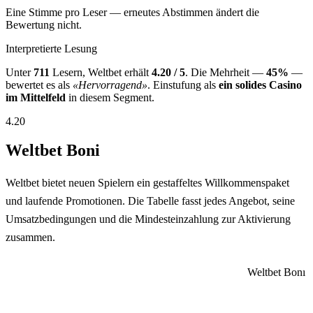
Eine Stimme pro Leser — erneutes Abstimmen ändert die
Bewertung nicht.
Interpretierte Lesung
Unter
711
Lesern, Weltbet erhält
4.20 / 5
. Die Mehrheit —
45%
—
bewertet es als
«Hervorragend»
. Einstufung als
ein solides Casino
im Mittelfeld
in diesem Segment.
4.20
Weltbet Boni
Weltbet bietet neuen Spielern ein gestaffeltes Willkommenspaket
und laufende Promotionen. Die Tabelle fasst jedes Angebot, seine
Umsatzbedingungen und die Mindesteinzahlung zur Aktivierung
zusammen.
Weltbet Boni
ANGEBOT
DETAILS
UMSATZBEDINGUNGE