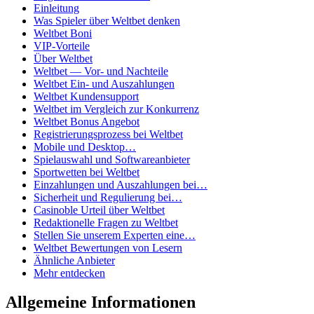
Einleitung
Was Spieler über Weltbet denken
Weltbet Boni
VIP-Vorteile
Über Weltbet
Weltbet — Vor- und Nachteile
Weltbet Ein- und Auszahlungen
Weltbet Kundensupport
Weltbet im Vergleich zur Konkurrenz
Weltbet Bonus Angebot
Registrierungsprozess bei Weltbet
Mobile und Desktop…
Spielauswahl und Softwareanbieter
Sportwetten bei Weltbet
Einzahlungen und Auszahlungen bei…
Sicherheit und Regulierung bei…
Casinoble Urteil über Weltbet
Redaktionelle Fragen zu Weltbet
Stellen Sie unserem Experten eine…
Weltbet Bewertungen von Lesern
Ähnliche Anbieter
Mehr entdecken
Allgemeine Informationen