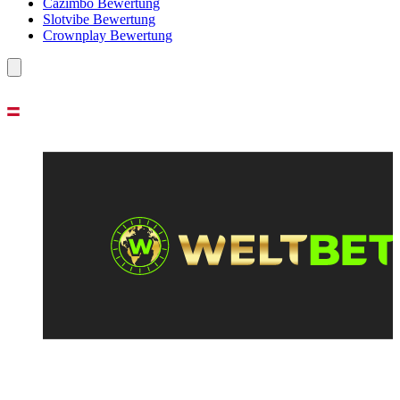
Cazimbo Bewertung
Slotvibe Bewertung
Crownplay Bewertung
Startseite
/
Online-Casinos
/
Weltbet
Österreich · Casino-Bewertung
Weltbet Bewertung