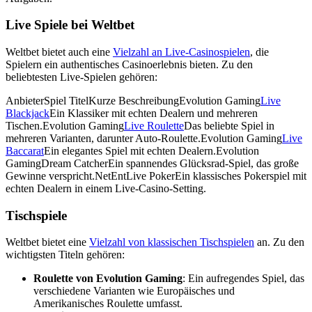
Live Spiele bei Weltbet
Weltbet bietet auch eine
Vielzahl an Live-Casinospielen
, die
Spielern ein authentisches Casinoerlebnis bieten. Zu den
beliebtesten Live-Spielen gehören:
AnbieterSpiel TitelKurze BeschreibungEvolution Gaming
Live
Blackjack
Ein Klassiker mit echten Dealern und mehreren
Tischen.Evolution Gaming
Live Roulette
Das beliebte Spiel in
mehreren Varianten, darunter Auto-Roulette.Evolution Gaming
Live
Baccarat
Ein elegantes Spiel mit echten Dealern.Evolution
GamingDream CatcherEin spannendes Glücksrad-Spiel, das große
Gewinne verspricht.NetEntLive PokerEin klassisches Pokerspiel mit
echten Dealern in einem Live-Casino-Setting.
Tischspiele
Weltbet bietet eine
Vielzahl von klassischen Tischspielen
an. Zu den
wichtigsten Titeln gehören:
Roulette von Evolution Gaming
: Ein aufregendes Spiel, das
verschiedene Varianten wie Europäisches und
Amerikanisches Roulette umfasst.