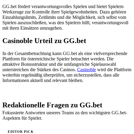
GG.bet fördert verantwortungsvolles Spielen und bietet Spielern
Werkzeuge zur Kontrolle ihrer Spielgewohnheiten. Dazu gehören
Einzahlungslimits, Zeitlimits und die Möglichkeit, sich selbst vom
Spielen auszuschließen, was den Spielern hilft, verantwortungsvoll
mit ihren Einsätzen umzugehen.
Casinoble Urteil zu GG.bet
In der Gesamtbetrachtung kann GG.bet als eine vielversprechende
Plattform für österreichische Spieler betrachtet werden. Die
attraktive Bonusstruktur und die umfangreiche Spielauswahl
unterstreichen die Stärken des Casinos.
Casinoble
wird die Plattform
weiterhin regelmäßig überprüfen, um sicherzustellen, dass alle
Informationen aktuell und relevant bleiben.
BEWERTUNGSREDAKTION
Redaktionelle Fragen zu GG.bet
Fokussierte Antworten unseres Teams zu den wichtigsten GG.bet-
Aspekten für Spieler.
EDITOR PICK