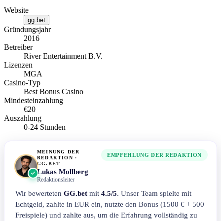
Website
gg.bet
Gründungsjahr
2016
Betreiber
River Entertainment B.V.
Lizenzen
MGA
Casino-Typ
Best Bonus Casino
Mindesteinzahlung
€20
Auszahlung
0-24 Stunden
MEINUNG DER
EMPFEHLUNG DER REDAKTION
REDAKTION ·
GG.BET
Lukas Mollberg
Redaktionsleiter
Wir bewerteten
GG.bet
mit
4.5/5
. Unser Team spielte mit
Echtgeld, zahlte in EUR ein, nutzte den Bonus (1500 € + 500
Freispiele) und zahlte aus, um die Erfahrung vollständig zu