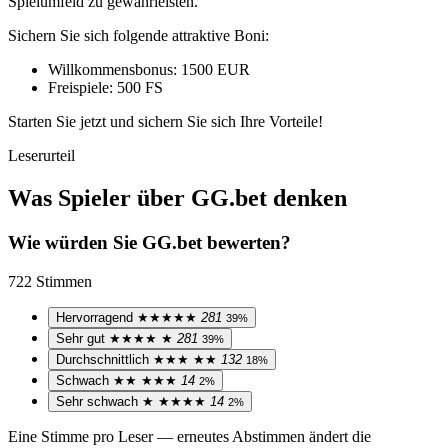
Spielumfeld zu gewährleisten.
Sichern Sie sich folgende attraktive Boni:
Willkommensbonus: 1500 EUR
Freispiele: 500 FS
Starten Sie jetzt und sichern Sie sich Ihre Vorteile!
Leserurteil
Was Spieler über GG.bet denken
Wie würden Sie GG.bet bewerten?
722 Stimmen
Hervorragend
★★★★★
281
39%
Sehr gut
★★★★
★
281
39%
Durchschnittlich
★★★
★★
132
18%
Schwach
★★
★★★
14
2%
Sehr schwach
★
★★★★
14
2%
Eine Stimme pro Leser — erneutes Abstimmen ändert die