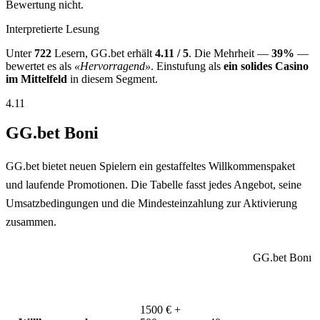
Bewertung nicht.
Interpretierte Lesung
Unter
722
Lesern, GG.bet erhält
4.11 / 5
. Die Mehrheit —
39%
—
bewertet es als
«Hervorragend»
. Einstufung als
ein solides Casino
im Mittelfeld
in diesem Segment.
4.11
GG.bet Boni
GG.bet bietet neuen Spielern ein gestaffeltes Willkommenspaket
und laufende Promotionen. Die Tabelle fasst jedes Angebot, seine
Umsatzbedingungen und die Mindesteinzahlung zur Aktivierung
zusammen.
GG.bet Boni
ANGEBOT
DETAILS
UMSATZBEDINGUNGE
1500 € +