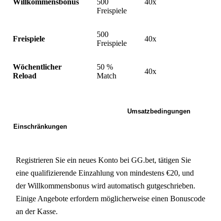
Willkommensbonus
500
40x
Freispiele
500
Freispiele
40x
Freispiele
Wöchentlicher
50 %
40x
Reload
Match
So sichern Sie sich den Bonus
Umsatzbedingungen
Einschränkungen
Registrieren Sie ein neues Konto bei GG.bet, tätigen Sie
eine qualifizierende Einzahlung von mindestens €20, und
der Willkommensbonus wird automatisch gutgeschrieben.
Einige Angebote erfordern möglicherweise einen Bonuscode
an der Kasse.