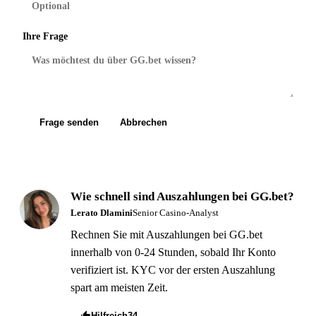
Ihre Frage
Frage senden
Abbrechen
Wie schnell sind Auszahlungen bei GG.bet?
Lerato Dlamini
Senior Casino-Analyst
Rechnen Sie mit Auszahlungen bei GG.bet
innerhalb von 0-24 Stunden, sobald Ihr Konto
verifiziert ist. KYC vor der ersten Auszahlung
spart am meisten Zeit.
Hilfreich
34