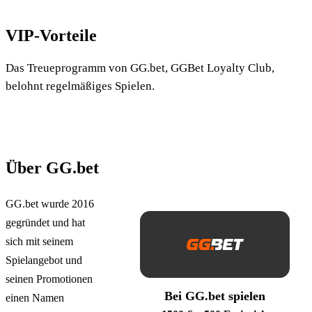
VIP-Vorteile
Das Treueprogramm von GG.bet, GGBet Loyalty Club,
belohnt regelmäßiges Spielen.
Über GG.bet
GG.bet wurde 2016
gegründet und hat
sich mit seinem
Spielangebot und
seinen Promotionen
Bei GG.bet spielen
einen Namen