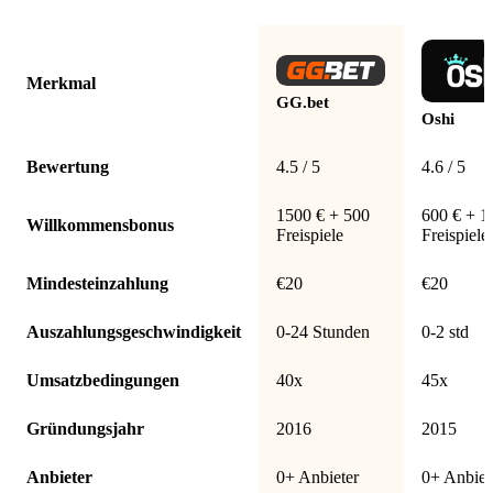
Merkmal
GG.bet
Oshi
Bewertung
4.5 / 5
4.6 / 5
1500 € + 500
600 € + 1
Willkommensbonus
Freispiele
Freispiele
Mindesteinzahlung
€20
€20
Auszahlungsgeschwindigkeit
0-24 Stunden
0-2 std
Umsatzbedingungen
40x
45x
Gründungsjahr
2016
2015
Anbieter
0+ Anbieter
0+ Anbiet