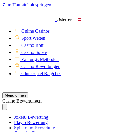
Zum Hauptinhalt springen
Österreich
Online Casinos
Sport Wetten
Casino Boni
Casino Spiele
Zahlungs Methoden
Casino Bewertungen
Glücksspiel Ratgeber
Suchen
Menü öffnen
Casino Bewertungen
Joker8 Bewertung
Playio Bewertung
Spinarium Bewertung