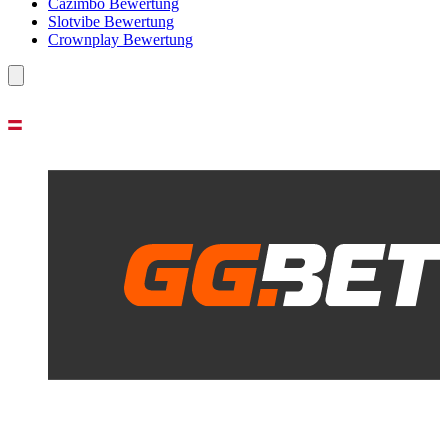
Cazimbo Bewertung
Slotvibe Bewertung
Crownplay Bewertung
Startseite
/
Online-Casinos
/
GG.bet
Österreich · Casino-Bewertung
GG.bet Bewertung