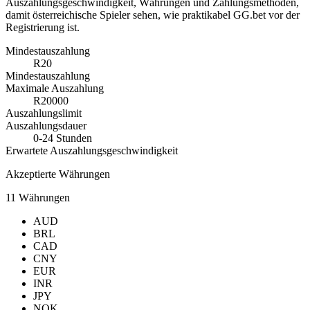
Auszahlungsgeschwindigkeit, Währungen und Zahlungsmethoden,
damit österreichische Spieler sehen, wie praktikabel GG.bet vor der
Registrierung ist.
Mindestauszahlung
R20
Mindestauszahlung
Maximale Auszahlung
R20000
Auszahlungslimit
Auszahlungsdauer
0-24 Stunden
Erwartete Auszahlungsgeschwindigkeit
Akzeptierte Währungen
11 Währungen
AUD
BRL
CAD
CNY
EUR
INR
JPY
NOK