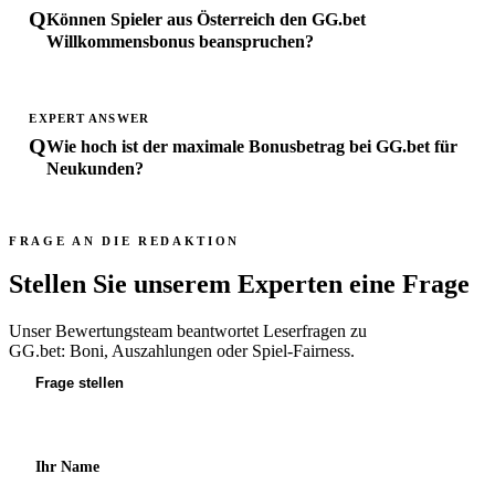
Q
Können Spieler aus Österreich den GG.bet
Willkommensbonus beanspruchen?
EXPERT ANSWER
Q
Wie hoch ist der maximale Bonusbetrag bei GG.bet für
Neukunden?
FRAGE AN DIE REDAKTION
Stellen Sie unserem Experten eine Frage
Unser Bewertungsteam beantwortet Leserfragen zu
GG.bet: Boni, Auszahlungen oder Spiel-Fairness.
Frage stellen
Ihr Name