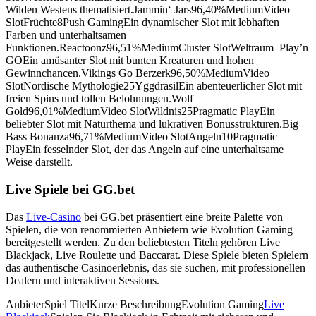
Wilden Westens thematisiert.Jammin‘ Jars96,40%MediumVideo
SlotFrüchte8Push GamingEin dynamischer Slot mit lebhaften
Farben und unterhaltsamen
Funktionen.Reactoonz96,51%MediumCluster SlotWeltraum–Play’n
GOEin amüsanter Slot mit bunten Kreaturen und hohen
Gewinnchancen.Vikings Go Berzerk96,50%MediumVideo
SlotNordische Mythologie25YggdrasilEin abenteuerlicher Slot mit
freien Spins und tollen Belohnungen.Wolf
Gold96,01%MediumVideo SlotWildnis25Pragmatic PlayEin
beliebter Slot mit Naturthema und lukrativen Bonusstrukturen.Big
Bass Bonanza96,71%MediumVideo SlotAngeln10Pragmatic
PlayEin fesselnder Slot, der das Angeln auf eine unterhaltsame
Weise darstellt.
Live Spiele bei GG.bet
Das
Live-Casino
bei GG.bet präsentiert eine breite Palette von
Spielen, die von renommierten Anbietern wie Evolution Gaming
bereitgestellt werden. Zu den beliebtesten Titeln gehören Live
Blackjack, Live Roulette und Baccarat. Diese Spiele bieten Spielern
das authentische Casinoerlebnis, das sie suchen, mit professionellen
Dealern und interaktiven Sessions.
AnbieterSpiel TitelKurze BeschreibungEvolution Gaming
Live