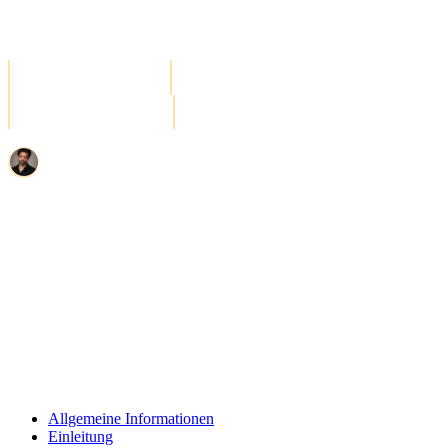
4.5
★★★★★
/5
MINDESTEINZAHLUNG
AUSZAHLUNG
€20
0-24 Stunden
UMSATZBEDINGUNGEN
GEGR.
40x
2016
Rezensiert von
Lukas Mollberg
· Redaktionsleiter · Österreich ·
Aktualisiert July 2026
WILLKOMMENSBONUS
1500 € + 500 Freispiele
Casino besuchen
18+ · Nur für Neukunden ·
Es gelten AGB
Allgemeine Informationen
Einleitung