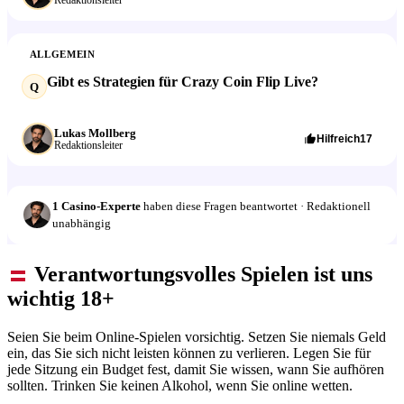
ALLGEMEIN
Gibt es Strategien für Crazy Coin Flip Live?
Q
Lukas Mollberg
Hilfreich
17
Redaktionsleiter
1 Casino-Experte
haben diese Fragen beantwortet · Redaktionell
unabhängig
Verantwortungsvolles Spielen ist uns
wichtig
18+
Seien Sie beim Online-Spielen vorsichtig. Setzen Sie niemals Geld
ein, das Sie sich nicht leisten können zu verlieren. Legen Sie für
jede Sitzung ein Budget fest, damit Sie wissen, wann Sie aufhören
sollten. Trinken Sie keinen Alkohol, wenn Sie online wetten.