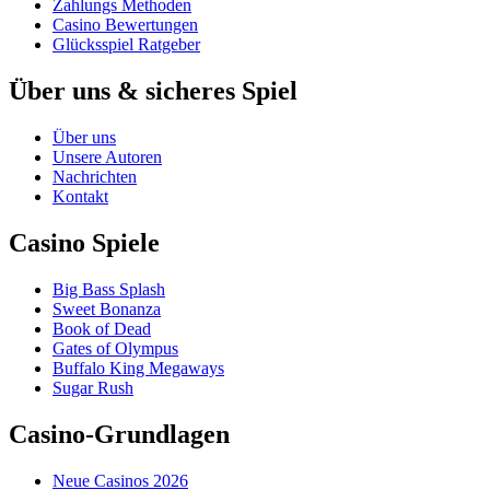
Zahlungs Methoden
Casino Bewertungen
Glücksspiel Ratgeber
Über uns & sicheres Spiel
Über uns
Unsere Autoren
Nachrichten
Kontakt
Casino Spiele
Big Bass Splash
Sweet Bonanza
Book of Dead
Gates of Olympus
Buffalo King Megaways
Sugar Rush
Casino-Grundlagen
Neue Casinos 2026