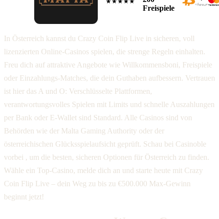
★★★★★
Freispiele
In Österreich kannst du Crazy Coin Flip Live in sicheren, voll
lizenzierten Online-Casinos spielen, die strenge Regeln einhalten.
Freu dich auf attraktive Angebote wie Willkommensboni, Freispiele
oder Einzahlungs-Matches, die dein Guthaben aufbessern. Vertrauen
ist hier das A und O: Verschlüsselte Plattformen,
verantwortungsvolles Spielen mit Limits und schnelle Auszahlungen
per Bank oder E-Wallet sind Standard. Alle Casinos sind von
Behörden wie der Malta Gaming Authority oder der
österreichischen Glücksspielaufsicht geprüft. Schau bei Casinoble
vorbei , um die besten, sicheren Optionen für Österreich zu finden.
Wähle ein Top-Casino, melde dich an und starte heute mit Crazy
Coin Flip Live – dein Weg zu bis zu €500.000 Max-Gewinn
beginnt jetzt!