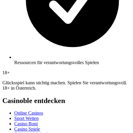
Ressourcen für verantwortungsvolles Spielen
18+
Glücksspiel kann süchtig machen. Spielen Sie verantwortungsvoll.
18+ in Österreich.
Casinoble entdecken
Online Casinos
Sport Wetten
Casino Boni
Casino Spiele