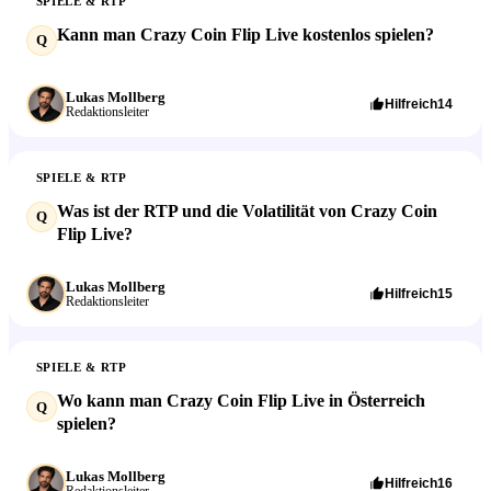
SPIELE & RTP
Kann man Crazy Coin Flip Live kostenlos spielen?
Q
Lukas Mollberg
Hilfreich
14
Redaktionsleiter
SPIELE & RTP
Was ist der RTP und die Volatilität von Crazy Coin
Q
Flip Live?
Lukas Mollberg
Hilfreich
15
Redaktionsleiter
SPIELE & RTP
Wo kann man Crazy Coin Flip Live in Österreich
Q
spielen?
Lukas Mollberg
Hilfreich
16
Redaktionsleiter