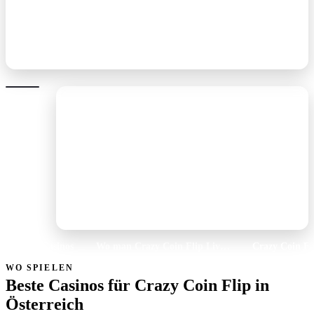
Volatilität — längere
Durststrecken zwischen
▶ Mit
größeren Gewinnen möglich.
Echtgeld
spielen
Allgemeine Informationen
Anbieter
Evolution Gaming
Volatilität
Hoch
RTP
96.05%
Beste Casinos
Wo man Crazy Coin Flip Liv…
Crazy Coin F
WO SPIELEN
Beste Casinos für Crazy Coin Flip in
Österreich