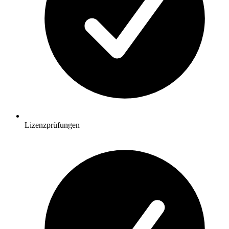
Lizenzprüfungen