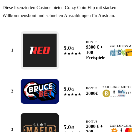
Diese lizenzierten Casinos bieten Crazy Coin Flip mit starken
Willkommensboni und schnellen Auszahlungen für Austrian.
BONUS
9300 € +
ZAHLUNGSM
5.0
/5
1
100
★★★★★
Freispiele
ZAHLUNGSMETH
5.0
BONUS
/5
2
2000€
+12
★★★★★
BONUS
2000 € +
ZAHLUNGSM
5.0
/5
3
200