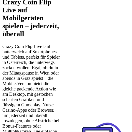
Crazy Coin Flip
Live auf
Mobilgeräten
spielen – jederzeit,
überall
Crazy Coin Flip Live läuft
butterweich auf Smartphones
und Tablets, perfekt für Spieler
in Österreich, die unterwegs
zocken wollen. Egal, ob du in
der Mittagspause in Wien oder
abends in Graz spielst – die
Mobile-Version bietet die
gleiche packende Action wie
am Desktop, mit gestochen
scharfen Grafiken und
flüssigem Gameplay. Nutze
Casino-Apps oder Browser,
um jederzeit und überall
loszulegen, ohne Abstriche bei
Bonus-Features oder
Multiplikatoren. Die einfache