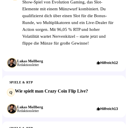
Show-Spiel von Evolution Gaming, das Slot-
Elemente mit einem Münzwurf kombiniert. Du
qualifizierst dich über einen Slot für die Bonus-
Runde, wo Multiplikatoren und ein Live-Dealer für
Action sorgen. Mit 96,05 % RTP und hoher
Volatilität wartet Nervenkitzel – starte jetzt und
flippe die Münze für große Gewinne!
Lukas Mollberg
Hilfreich
12
Redaktionsleiter
SPIELE & RTP
Wie spielt man Crazy Coin Flip Live?
Q
Lukas Mollberg
Hilfreich
13
Redaktionsleiter