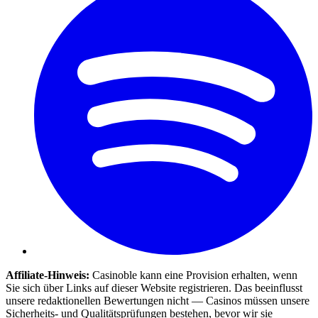
Affiliate-Hinweis:
Casinoble kann eine Provision erhalten, wenn
Sie sich über Links auf dieser Website registrieren. Das beeinflusst
unsere redaktionellen Bewertungen nicht — Casinos müssen unsere
Sicherheits- und Qualitätsprüfungen bestehen, bevor wir sie