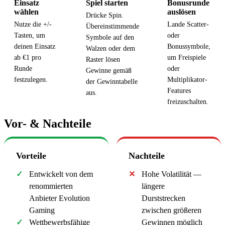
Einsatz
Spiel starten
Bonusrunde
wählen
auslösen
Drücke Spin.
Nutze die +/-
Lande Scatter-
Übereinstimmende
Tasten, um
oder
Symbole auf den
deinen Einsatz
Bonussymbole,
Walzen oder dem
ab €1 pro
um Freispiele
Raster lösen
Runde
oder
Gewinne gemäß
festzulegen.
Multiplikator-
der Gewinntabelle
Features
aus.
freizuschalten.
Vor- & Nachteile
Vorteile
Nachteile
Entwickelt von dem
Hohe Volatilität —
renommierten
längere
Anbieter Evolution
Durststrecken
Gaming
zwischen größeren
Wettbewerbsfähige
Gewinnen möglich