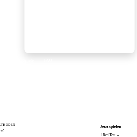
Anbieter
Evolution Gaming
Volatilität
Mittel
RTP
99.5%
Max. Gewinn
800x
Ähnliche Spiele
FAQ
ETHODEN
Jetzt spielen
+9
1Red Test →