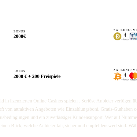
ZAHLUNGSM
BONUS
2000€
ZAHLUNGSM
BONUS
2000 € + 200 Freispiele
ld in lizenzierten Online Casinos spielen . Seriöse Anbieter verfügen
r oft von attraktiven Angeboten wie Einzahlungsboni, Gratis-Guthaben o
nusbedingungen und ein zuverlässiger Kundensupport. Wer auf Nummer 
einen Blick, welche Anbieter fair, sicher und empfehlenswert sind. Wäh