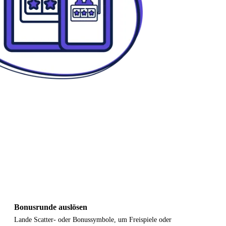
03
Bonusrunde auslösen
Lande Scatter- oder Bonussymbole, um Freispiele oder