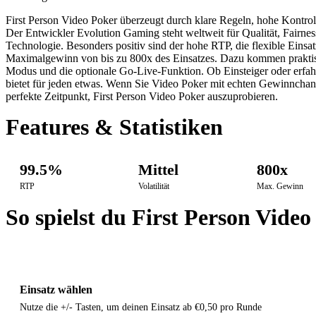
First Person Video Poker überzeugt durch klare Regeln, hohe Kontro
Der Entwickler Evolution Gaming steht weltweit für Qualität, Fairne
Technologie. Besonders positiv sind der hohe RTP, die flexible Eins
Maximalgewinn von bis zu 800x des Einsatzes. Dazu kommen praktis
Modus und die optionale Go-Live-Funktion. Ob Einsteiger oder erfahr
bietet für jeden etwas. Wenn Sie Video Poker mit echten Gewinnchance
perfekte Zeitpunkt, First Person Video Poker auszuprobieren.
Features & Statistiken
99.5%
Mittel
800x
RTP
Volatilität
Max. Gewinn
So spielst du First Person Vide
01
Einsatz wählen
Nutze die +/- Tasten, um deinen Einsatz ab €0,50 pro Runde