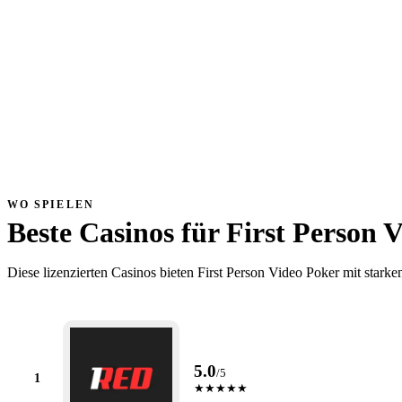
Beste Casinos
Wo kann man First Person V…
First Person
WO SPIELEN
Beste Casinos für First Person 
Diese lizenzierten Casinos bieten First Person Video Poker mit star
5.0
/5
1
★★★★★