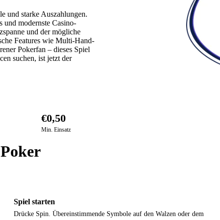
lle und starke Auszahlungen.
ss und modernste Casino-
atzspanne und der mögliche
che Features wie Multi-Hand-
ener Pokerfan – dieses Spiel
n suchen, ist jetzt der
€0,50
Min. Einsatz
o Poker
02
Spiel starten
Drücke Spin. Übereinstimmende Symbole auf den Walzen oder dem