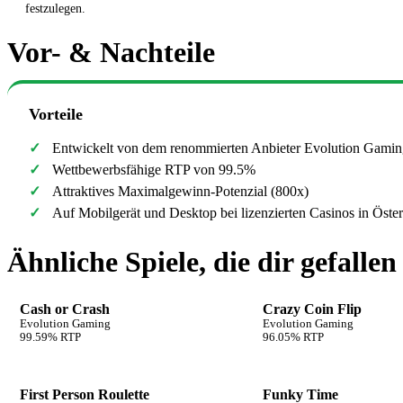
festzulegen.
Vor- & Nachteile
Vorteile
Entwickelt von dem renommierten Anbieter Evolution Gamin
Wettbewerbsfähige RTP von 99.5%
Attraktives Maximalgewinn-Potenzial (800x)
Auf Mobilgerät und Desktop bei lizenzierten Casinos in Öster
Ähnliche Spiele, die dir gefalle
Cash or Crash
Crazy Coin Flip
Evolution Gaming
Evolution Gaming
99.59% RTP
96.05% RTP
First Person Roulette
Funky Time