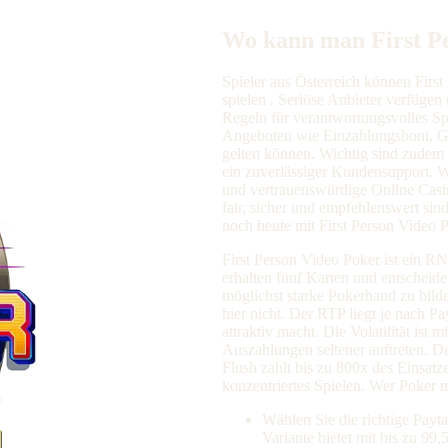
Wo kann man First Pe
Spieler aus Österreich können Firs
spielen . Seriöse Anbieter verfüge
Regeln für verantwortungsvolles Spie
Angeboten wie Einzahlungsboni, Gr
gelten können. Wichtig sind zudem
ein zuverlässiger Kundensupport. W
und vertrauenswürdige Online Casin
fair, sicher und empfehlenswert sin
noch heute mit First Person Video P
First Person Video Poker ist ein RN
erhalten fünf Karten und entscheiden
möglichst starke Pokerhand zu bild
hier nicht. Der RTP liegt je nach 
attraktiv macht. Die Volatilität is
Auszahlungen seltener auftreten. D
Flush zahlt bis zu 800x des Einsatze
konzentriertes Spielen. Wer Poker m
Wählen Sie die richtige Payta
Variante bietet mit bis zu 9