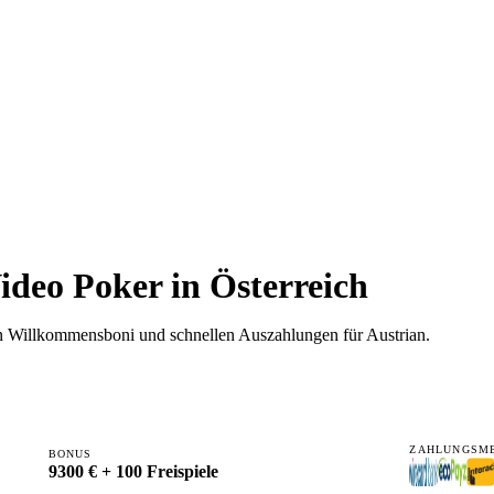
 Video Poker m…
Features
Spielanleitung
Vor- & Nachteile
Video Poker in Österreich
ken Willkommensboni und schnellen Auszahlungen für Austrian.
ZAHLUNGSM
BONUS
9300 € + 100 Freispiele