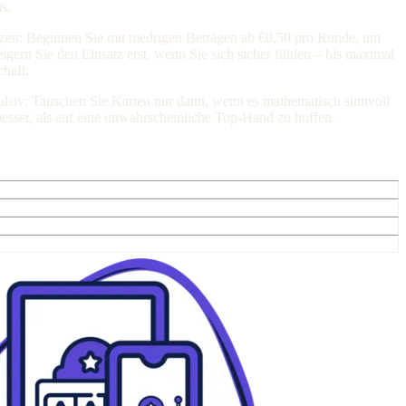
s.
ätzen: Beginnen Sie mit niedrigen Beträgen ab €0,50 pro Runde, um
igern Sie den Einsatz erst, wenn Sie sich sicher fühlen – bis maximal
chaft.
mpulsiv: Tauschen Sie Karten nur dann, wenn es mathematisch sinnvoll
t besser, als auf eine unwahrscheinliche Top-Hand zu hoffen.