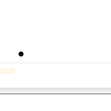
oker
KE WAHL
ohne Theater. RTP 99.5%; das Risiko wirkt ausgewogen, nicht unnötig har