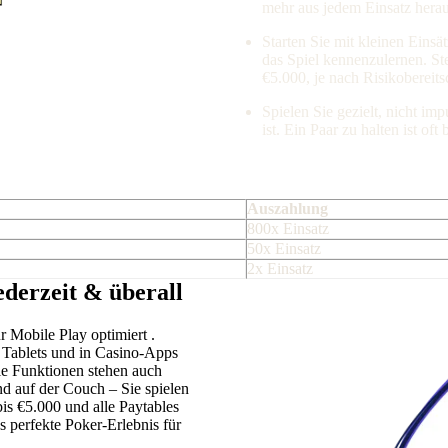
mehr aus jedem Einsatz herau
Starten Sie mit kleinen Eins
das Spiel kennenzulernen. Ste
€5.000, je nach Risikobereits
Spielen Sie gezielt, nicht i
ist. Ein Paar zu halten ist of
Auszahlung
800x Einsatz
50x Einsatz
2x Einsatz
ederzeit & überall
 Mobile Play optimiert .
, Tablets und in Casino-Apps
alle Funktionen stehen auch
d auf der Couch – Sie spielen
bis €5.000 und alle Paytables
s perfekte Poker-Erlebnis für