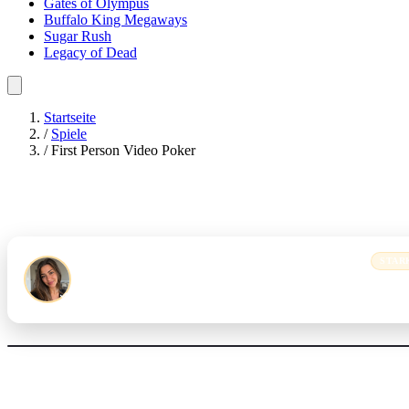
Gates of Olympus
Buffalo King Megaways
Sugar Rush
Legacy of Dead
Startseite
/
Spiele
/
First Person Video Poker
First Person Video P
VERIFIZIERTE MEINUNG
STAR
Lerato Dlamini
First Person Video Poker liefert 
Senior Casino-Testerin
▶ Mit Echtgeld spielen