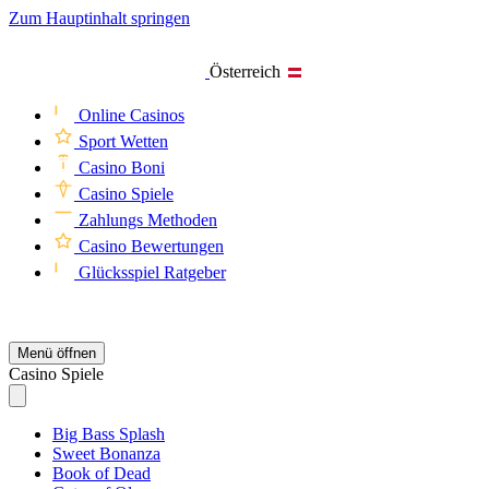
Zum Hauptinhalt springen
Österreich
Online Casinos
Sport Wetten
Casino Boni
Casino Spiele
Zahlungs Methoden
Casino Bewertungen
Glücksspiel Ratgeber
Suchen
Menü öffnen
Casino Spiele
Big Bass Splash
Sweet Bonanza
Book of Dead