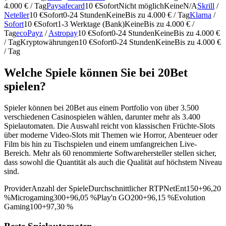
4.000 € / Tag
Paysafecard
10 €SofortNicht möglichKeineN/A
Skrill
/
Neteller
10 €Sofort0-24 StundenKeineBis zu 4.000 € / Tag
Klarna
/
Sofort
10 €Sofort1-3 Werktage (Bank)KeineBis zu 4.000 € /
Tag
ecoPayz
/
Astropay
10 €Sofort0-24 StundenKeineBis zu 4.000 €
/ TagKryptowährungen10 €Sofort0-24 StundenKeineBis zu 4.000 €
/ Tag
Welche Spiele können Sie bei 20Bet
spielen?
Spieler können bei 20Bet aus einem Portfolio von über 3.500
verschiedenen Casinospielen wählen, darunter mehr als 3.400
Spielautomaten. Die Auswahl reicht von klassischen Früchte-Slots
über moderne Video-Slots mit Themen wie Horror, Abenteuer oder
Film bis hin zu Tischspielen und einem umfangreichen Live-
Bereich. Mehr als 60 renommierte Softwarehersteller stellen sicher,
dass sowohl die Quantität als auch die Qualität auf höchstem Niveau
sind.
ProviderAnzahl der SpieleDurchschnittlicher RTPNetEnt150+96,20
%Microgaming300+96,05 %Play'n GO200+96,15 %Evolution
Gaming100+97,30 %