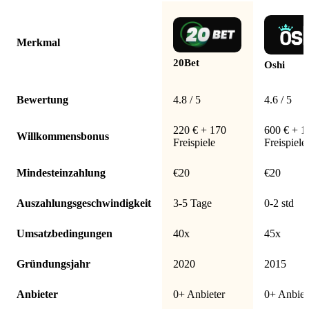
Merkmal
20Bet
Oshi
Bewertung
4.8 / 5
4.6 / 5
220 € + 170
600 € + 1
Willkommensbonus
Freispiele
Freispiele
Mindesteinzahlung
€20
€20
Auszahlungsgeschwindigkeit
3-5 Tage
0-2 std
Umsatzbedingungen
40x
45x
Gründungsjahr
2020
2015
Anbieter
0+ Anbieter
0+ Anbiet