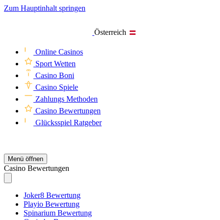
Zum Hauptinhalt springen
Österreich
Online Casinos
Sport Wetten
Casino Boni
Casino Spiele
Zahlungs Methoden
Casino Bewertungen
Glücksspiel Ratgeber
Suchen
Menü öffnen
Casino Bewertungen
Joker8 Bewertung
Playio Bewertung
Spinarium Bewertung