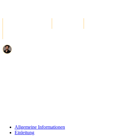
4.8
★★★★★
/5
MINDESTEINZAHLUNG
AUSZAHLUNG
UMSATZBEDINGUNGEN
€20
3-5 Tage
40x
GEGR.
2020
Rezensiert von
Lukas Mollberg
· Redaktionsleiter · Österreich ·
Aktualisiert July 2026
WILLKOMMENSBONUS
220 € + 170 Freispiele
Casino besuchen
18+ · Nur für Neukunden ·
Es gelten AGB
Allgemeine Informationen
Einleitung