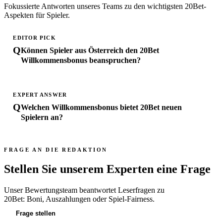
Fokussierte Antworten unseres Teams zu den wichtigsten 20Bet-
Aspekten für Spieler.
EDITOR PICK
Q
Können Spieler aus Österreich den 20Bet
Willkommensbonus beanspruchen?
EXPERT ANSWER
Q
Welchen Willkommensbonus bietet 20Bet neuen
Spielern an?
FRAGE AN DIE REDAKTION
Stellen Sie unserem Experten eine Frage
Unser Bewertungsteam beantwortet Leserfragen zu
20Bet: Boni, Auszahlungen oder Spiel-Fairness.
Frage stellen