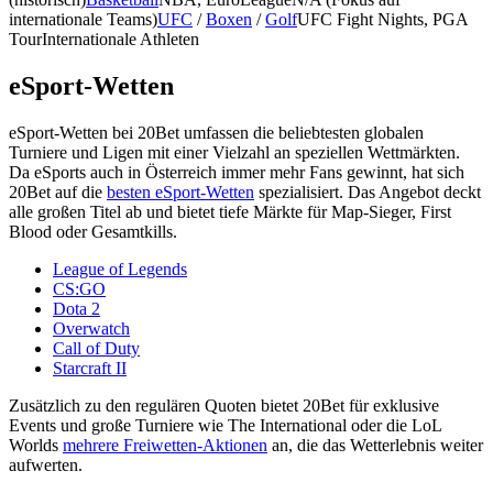
internationale Teams)
UFC
/
Boxen
/
Golf
UFC Fight Nights, PGA
TourInternationale Athleten
eSport-Wetten
eSport-Wetten bei 20Bet umfassen die beliebtesten globalen
Turniere und Ligen mit einer Vielzahl an speziellen Wettmärkten.
Da eSports auch in Österreich immer mehr Fans gewinnt, hat sich
20Bet auf die
besten eSport-Wetten
spezialisiert. Das Angebot deckt
alle großen Titel ab und bietet tiefe Märkte für Map-Sieger, First
Blood oder Gesamtkills.
League of Legends
CS:GO
Dota 2
Overwatch
Call of Duty
Starcraft II
Zusätzlich zu den regulären Quoten bietet 20Bet für exklusive
Events und große Turniere wie The International oder die LoL
Worlds
mehrere Freiwetten-Aktionen
an, die das Wetterlebnis weiter
aufwerten.