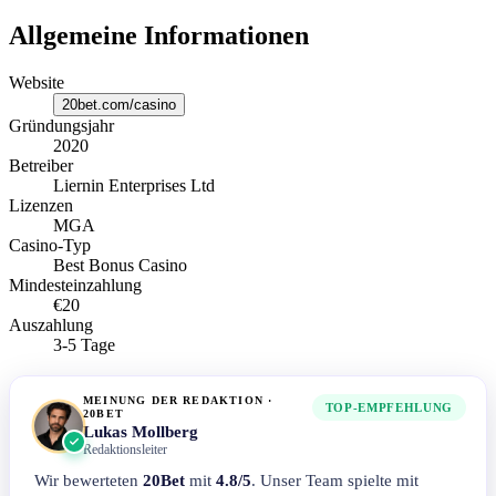
Allgemeine Informationen
Website
20bet.com/casino
Gründungsjahr
2020
Betreiber
Liernin Enterprises Ltd
Lizenzen
MGA
Casino-Typ
Best Bonus Casino
Mindesteinzahlung
€20
Auszahlung
3-5 Tage
MEINUNG DER REDAKTION ·
TOP-EMPFEHLUNG
20BET
Lukas Mollberg
Redaktionsleiter
Wir bewerteten
20Bet
mit
4.8/5
. Unser Team spielte mit