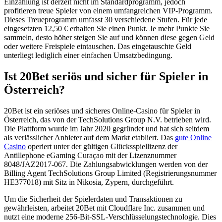
Einzahlung ist derzeit nicht im Standardprogramm, jedoch
profitieren treue Spieler von einem umfangreichen VIP-Programm.
Dieses Treueprogramm umfasst 30 verschiedene Stufen. Für jede
eingesetzten 12,50 € erhalten Sie einen Punkt. Je mehr Punkte Sie
sammeln, desto höher steigen Sie auf und können diese gegen Geld
oder weitere Freispiele eintauschen. Das eingetauschte Geld
unterliegt lediglich einer einfachen Umsatzbedingung.
Ist 20Bet seriös und sicher für Spieler in
Österreich?
20Bet ist ein seriöses und sicheres Online-Casino für Spieler in
Österreich, das von der TechSolutions Group N.V. betrieben wird.
Die Plattform wurde im Jahr 2020 gegründet und hat sich seitdem
als verlässlicher Anbieter auf dem Markt etabliert. Das
gute Online
Casino
operiert unter der gültigen Glücksspiellizenz der
Antillephone eGaming Curaçao mit der Lizenznummer
8048/JAZ2017-067. Die Zahlungsabwicklungen werden von der
Billing Agent TechSolutions Group Limited (Registrierungsnummer
HE377018) mit Sitz in Nikosia, Zypern, durchgeführt.
Um die Sicherheit der Spielerdaten und Transaktionen zu
gewährleisten, arbeitet 20Bet mit Cloudflare Inc. zusammen und
nutzt eine moderne 256-Bit-SSL-Verschlüsselungstechnologie. Dies