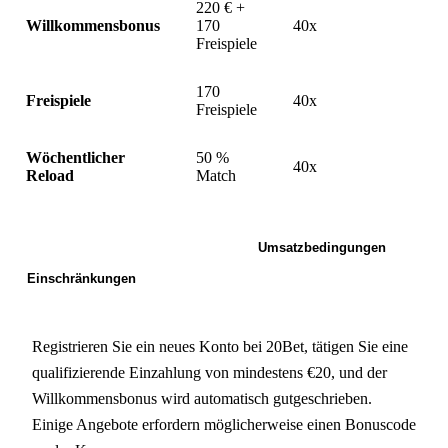
220 € +
Willkommensbonus
170
40x
Freispiele
170
Freispiele
40x
Freispiele
Wöchentlicher
50 %
40x
Reload
Match
So sichern Sie sich den Bonus
Umsatzbedingungen
Einschränkungen
Registrieren Sie ein neues Konto bei 20Bet, tätigen Sie eine
qualifizierende Einzahlung von mindestens €20, und der
Willkommensbonus wird automatisch gutgeschrieben.
Einige Angebote erfordern möglicherweise einen Bonuscode