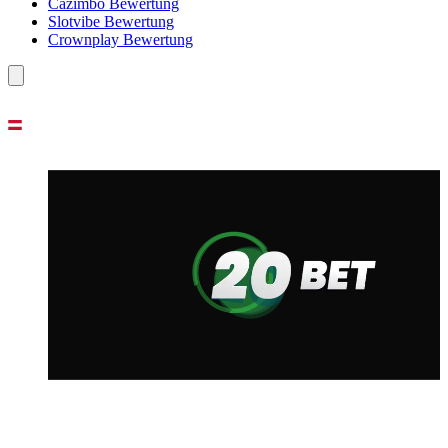
Cazimbo Bewertung
Slotvibe Bewertung
Crownplay Bewertung
Startseite
/
Online-Casinos
/
20Bet
Österreich · Casino-Bewertung
20Bet Bewertung