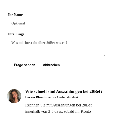
Ihr Name
Ihre Frage
Frage senden
Abbrechen
Wie schnell sind Auszahlungen bei 20Bet?
Lerato Dlamini
Senior Casino-Analyst
Rechnen Sie mit Auszahlungen bei 20Bet
innerhalb von 3-5 days, sobald Ihr Konto