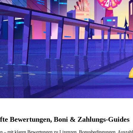
üfte Bewertungen, Boni & Zahlungs-Guides
ichen – mit klaren Bewertungen zu Lizenzen, Bonusbedingungen, Ausz