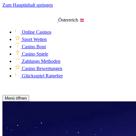
Zum Hauptinhalt springen
Österreich
Online Casinos
Sport Wetten
Casino Boni
Casino Spiele
Zahlungs Methoden
Casino Bewertungen
Glücksspiel Ratgeber
Suchen
Menü öffnen