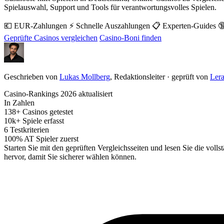
Spielauswahl, Support und Tools für verantwortungsvolles Spielen.
💶 EUR-Zahlungen
⚡ Schnelle Auszahlungen
📋 Experten-Guides

Geprüfte Casinos vergleichen
Casino-Boni finden
Geschrieben von
Lukas Mollberg
, Redaktionsleiter · geprüft von
Lera
Casino-Rankings 2026 aktualisiert
In Zahlen
138+
Casinos getestet
10k+
Spiele erfasst
6
Testkriterien
100% AT
Spieler zuerst
Starten Sie mit den geprüften Vergleichsseiten und lesen Sie die vo
hervor, damit Sie sicherer wählen können.