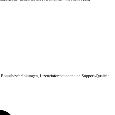
ln, Bonusbeschränkungen, Lizenzinformationen und Support-Qualität