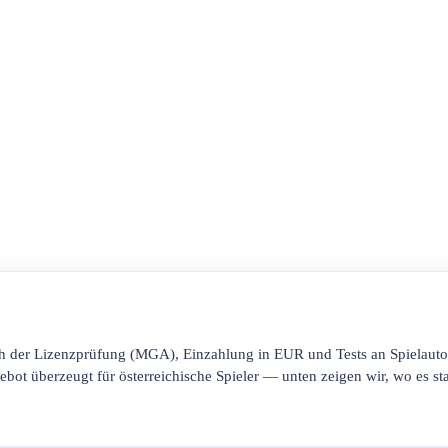
der Lizenzprüfung (MGA), Einzahlung in EUR und Tests an Spielautom
ot überzeugt für österreichische Spieler — unten zeigen wir, wo es st