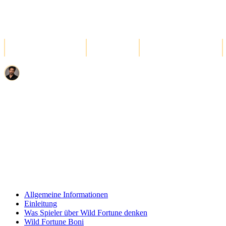
4.5
★★★★★
/5
MINDESTEINZAHLUNG
AUSZAHLUNG
UMSATZBEDINGUNGEN
€20
24 Stunden
40x
Rezensiert von
Lukas Mollberg
· Redaktionsleiter · Österreich ·
Aktualisiert July 20
WILLKOMMENSBONUS
100 € + 0 Freispiele
Allgemeine Informationen
Einleitung
Was Spieler über Wild Fortune denken
Wild Fortune Boni