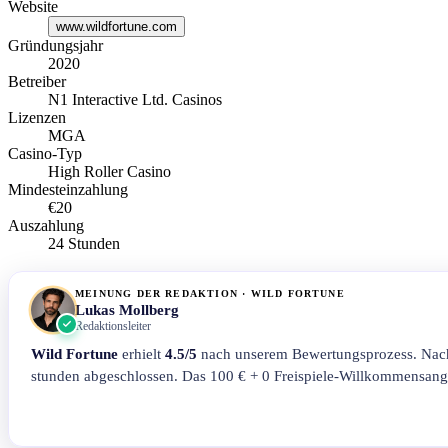
Website
www.wildfortune.com
Gründungsjahr
2020
Betreiber
N1 Interactive Ltd. Casinos
Lizenzen
MGA
Casino-Typ
High Roller Casino
Mindesteinzahlung
€20
Auszahlung
24 Stunden
MEINUNG DER REDAKTION · WILD FORTUNE
Lukas Mollberg
Redaktionsleiter
Wild Fortune
erhielt
4.5/5
nach unserem Bewertungsprozess. Nach 
stunden abgeschlossen. Das 100 € + 0 Freispiele-Willkommensangeb
Wild Fortune besuchen
→