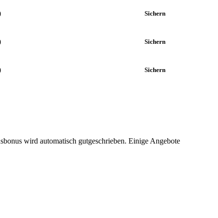
0
Sichern
0
Sichern
0
Sichern
ensbonus wird automatisch gutgeschrieben. Einige Angebote