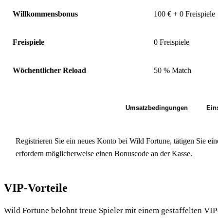
Willkommensbonus
100 € + 0 Freispiele
Freispiele
0 Freispiele
Wöchentlicher Reload
50 % Match
So sichern Sie sich den Bonus
Umsatzbedingungen
Ein
Registrieren Sie ein neues Konto bei Wild Fortune, tätigen Sie 
erfordern möglicherweise einen Bonuscode an der Kasse.
VIP-Vorteile
Wild Fortune belohnt treue Spieler mit einem gestaffelten V