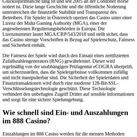
Glücksspielbranche tätig ist und seit 2005 an der Londoner Börse
notiert ist. Diese lange Geschichte und die öffentliche Notierung
unterstreichen die finanzielle Stabilität und Transparenz des
Betreibers. Für Spieler in Österreich operiert das Casino unter einer
Lizenz der Malta Gaming Authority (MGA), einer der
angesehensten Regulierungsbehörden in Europa. Die
Lizenznummer lautet MGA/CRP/543/2018 und stellt sicher, dass
das Casino strenge Vorschriften in Bezug auf Spielerschutz, Fairness
und Sicherheit einhält.
Die Fairness der Spiele wird durch den Einsatz eines zertifizierten
Zufallszahlengenerators (RNG) gewährleistet. Dieser wird
regelmäßig von der unabhängigen Prüfagentur eCOGRA überprüft,
um sicherzustellen, dass die Spielergebnisse vollkommen zufällig
und nicht manipulierbar sind. Die Sicherheit der Spielerdaten und
Finanztransaktionen wird durch eine moderne 128-Bit-SSL-
Verschlüsselungstechnologie geschützt. Diese Technologie
verhindert den unbefugten Zugriff Dritter auf sensible Informationen
und sorgt für eine sichere Spielumgebung.
Wie schnell sind Ein- und Auszahlungen
im 888 Casino?
Einzahlungen im 888 Casino werden für die meisten Methoden