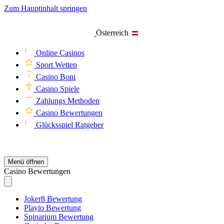
Zum Hauptinhalt springen
Österreich
Online Casinos
Sport Wetten
Casino Boni
Casino Spiele
Zahlungs Methoden
Casino Bewertungen
Glücksspiel Ratgeber
Suchen
Menü öffnen
Casino Bewertungen
Joker8 Bewertung
Playio Bewertung
Spinarium Bewertung