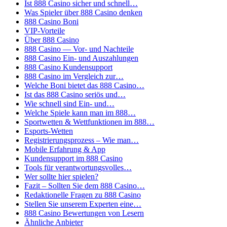
Ist 888 Casino sicher und schnell…
Was Spieler über 888 Casino denken
888 Casino Boni
VIP-Vorteile
Über 888 Casino
888 Casino — Vor- und Nachteile
888 Casino Ein- und Auszahlungen
888 Casino Kundensupport
888 Casino im Vergleich zur…
Welche Boni bietet das 888 Casino…
Ist das 888 Casino seriös und…
Wie schnell sind Ein- und…
Welche Spiele kann man im 888…
Sportwetten & Wettfunktionen im 888…
Esports-Wetten
Registrierungsprozess – Wie man…
Mobile Erfahrung & App
Kundensupport im 888 Casino
Tools für verantwortungsvolles…
Wer sollte hier spielen?
Fazit – Sollten Sie dem 888 Casino…
Redaktionelle Fragen zu 888 Casino
Stellen Sie unserem Experten eine…
888 Casino Bewertungen von Lesern
Ähnliche Anbieter