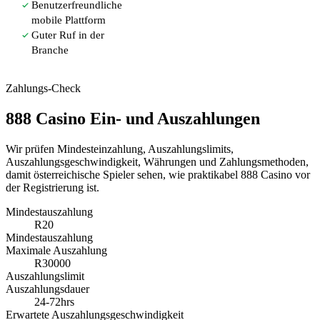
Benutzerfreundliche
mobile Plattform
Guter Ruf in der
Branche
Zahlungs-Check
888 Casino Ein- und Auszahlungen
Wir prüfen Mindesteinzahlung, Auszahlungslimits,
Auszahlungsgeschwindigkeit, Währungen und Zahlungsmethoden,
damit österreichische Spieler sehen, wie praktikabel 888 Casino vor
der Registrierung ist.
Mindestauszahlung
R20
Mindestauszahlung
Maximale Auszahlung
R30000
Auszahlungslimit
Auszahlungsdauer
24-72hrs
Erwartete Auszahlungsgeschwindigkeit