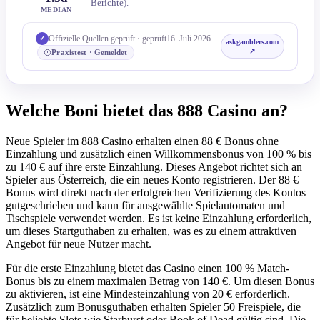
Berichte).
MEDIAN
✓
Offizielle Quellen geprüft · geprüft
16. Juli 2026
askgamblers.com
↗
Praxistest · Gemeldet
Welche Boni bietet das 888 Casino an?
Neue Spieler im 888 Casino erhalten einen 88 € Bonus ohne
Einzahlung und zusätzlich einen Willkommensbonus von 100 % bis
zu 140 € auf ihre erste Einzahlung. Dieses Angebot richtet sich an
Spieler aus Österreich, die ein neues Konto registrieren. Der 88 €
Bonus wird direkt nach der erfolgreichen Verifizierung des Kontos
gutgeschrieben und kann für ausgewählte Spielautomaten und
Tischspiele verwendet werden. Es ist keine Einzahlung erforderlich,
um dieses Startguthaben zu erhalten, was es zu einem attraktiven
Angebot für neue Nutzer macht.
Für die erste Einzahlung bietet das Casino einen 100 % Match-
Bonus bis zu einem maximalen Betrag von 140 €. Um diesen Bonus
zu aktivieren, ist eine Mindesteinzahlung von 20 € erforderlich.
Zusätzlich zum Bonusguthaben erhalten Spieler 50 Freispiele, die
für beliebte Slots wie Starburst oder Book of Dead gültig sind. Die