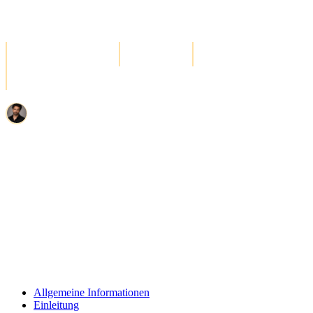
4.6
★★★★★
/5
MINDESTEINZAHLUNG
AUSZAHLUNG
UMSATZBEDINGUNGEN
€20
24-72 Std.
30x
GEGR.
1997
Rezensiert von
Lukas Mollberg
· Redaktionsleiter · Österreich ·
Aktualisiert July 2026
WILLKOMMENSBONUS
88 € + 50 Freispiele
Casino besuchen
18+ · Nur für Neukunden ·
Es gelten AGB
Allgemeine Informationen
Einleitung