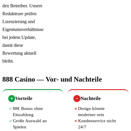
den Betreiber. Unsere
Redakteure prüfen
Lizenzierung und
Eigentumsverhältnisse
bei jedem Update,
damit diese
Bewertung aktuell
bleibt.
888 Casino — Vor- und Nachteile
Vorteile
Nachteile
＋
－
88€ Bonus ohne
Design könnte
Einzahlung
moderner sein
Große Auswahl an
Kundenservice nicht
Spielen
24/7