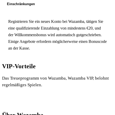
Einschränkungen
Registrieren Sie ein neues Konto bei Wazamba, tätigen Sie
eine qualifizierende Einzahlung von mindestens €20, und
der Willkommensbonus wird automatisch gutgeschrieben.
Einige Angebote erfordern möglicherweise einen Bonuscode
an der Kasse.
VIP-Vorteile
Das Treueprogramm von Wazamba, Wazamba VIP, belohnt
regelmäßiges Spielen.