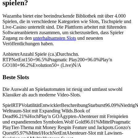
spielen?
Wazamba bietet eine beeindruckende Bibliothek mit über 4.000
Spielen, die in verschiedene Kategorien wie Slots, Tischspiele und
Live-Casino unterteilt sind. Die Plattform arbeitet mit führenden
Softwareanbietern zusammen, um sicherzustellen, dass Spieler
Zugang zu den
unterhaltsamsten Slots
und neuesten
Veröffentlichungen haben.
AnbieterAnzahl Spiele (ca.)Durchschn.
RTPNetEnt150+96.5%Pragmatic Play200+96.0%Play'n
GO180+96.2%Evolution50+ (Live)N/A
Beste Slots
Die Auswahl an Spielautomaten ist riesig und umfasst sowohl
Klassiker als auch moderne Video-Slots.
SpielRTPVolatilitätEntwicklerBeschreibungStarburst96.09%NiedrigN
Weltraum-Slot mit Expanding Wilds.Book of
Dead96.21%HochPlay'n GOÄgypten-Abenteuer mit Freispielen
und expandierenden Symbolen.Wolf Gold96.01%MittelPragmatic
PlayTier-Thema mit Money Respin Feature und Jackpots.Gonzo's
Quest95.97%Mittel/HochNetEntAbenteuer-Slot mit Lawinen-