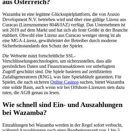
aus Österreich?
Wazamba ist eine legitime Glücksspielplattform, die von Araxio
Development N.V. betrieben wird und über eine gültige Lizenz aus
Curacao (Lizenznummer 8048/JAZ) verfügt. Das Unternehmen ist
seit 2019 auf dem Markt und hat sich als feste Größe in der Branche
etabliert. Obwohl eine Lizenz aus Curacao weniger streng ist als
eine MGA-Lizenz, gewährleistet der Betreiber durch moderne
Sicherheitsstandards den Schutz der Spieler.
Die Webseite nutzt fortschrittliche SSL-
Verschlüsselungstechnologien, um sicherzustellen, dass alle
persönlichen Daten und Finanztransaktionen vor unbefugtem
Zugriff geschützt sind. Die Spiele basieren auf zertifizierten
Zufallsgeneratoren (RNG), was faire Spielabläufe garantiert. Für
Spieler, die nach sicheren
Online Casinos
suchen, bietet Wazamba
eine solide Basis, auch wenn wir bei Offshore-Lizenzen stets dazu
raten, die AGB genau zu lesen.
Wie schnell sind Ein- und Auszahlungen
bei Wazamba?
Einzahlungen bei Wazamba werden in der Regel sofort verbucht,
während Auszahlungen nach einer Bearbeitungszeit von 1 bis 3