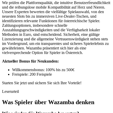
Wir prüfen die Plattformqualität, die intuitive Benutzerfreundlichkeit
und die reibungslose mobile Kompatibilität auf Herz und Nieren.
Unsere Experten bewerten die vielfältige Spielauswahl, von den
neuesten Slots bis zu immersiven Live-Dealer-Tischen, und
identifizieren relevante Funktionen für österreichische Spieler.
Zahlungsoptionen, insbesondere schnelle
Auszahlungsgeschwindigkeiten und die Verfügbarkeit lokaler
Methoden in Euro, sind entscheidend. Sicherheit, eine gültige
Lizenzierung und die allgemeine Vertrauenswürdigkeit stehen stets
im Vordergrund, um ein transparentes und sicheres Spielerlebnis zu
gewährleisten. Wazamba präsentiert sich hier als eine
vielversprechende Option für Spieler in Österreich.
Aktueller Bonus für Neukunden:
Willkommensbonus: 100% bis zu 500€
Freispiele: 200 Freispiele
Starten Sie jetzt und sichern Sie sich Ihre Vorteile!
Leserurteil
Was Spieler über Wazamba denken