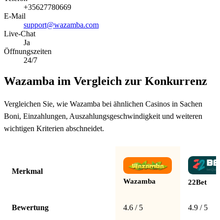
+35627780669
E-Mail
support@wazamba.com
Live-Chat
Ja
Öffnungszeiten
24/7
Wazamba im Vergleich zur Konkurrenz
Vergleichen Sie, wie Wazamba bei ähnlichen Casinos in Sachen
Boni, Einzahlungen, Auszahlungsgeschwindigkeit und weiteren
wichtigen Kriterien abschneidet.
Merkmal
Wazamba
22Bet
Bewertung
4.6 / 5
4.9 / 5