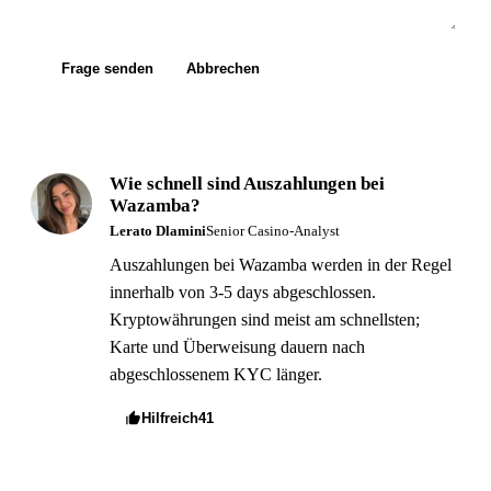
Frage senden
Abbrechen
Wie schnell sind Auszahlungen bei
Wazamba?
Lerato Dlamini
Senior Casino-Analyst
Auszahlungen bei Wazamba werden in der Regel
innerhalb von 3-5 days abgeschlossen.
Kryptowährungen sind meist am schnellsten;
Karte und Überweisung dauern nach
abgeschlossenem KYC länger.
Hilfreich
41