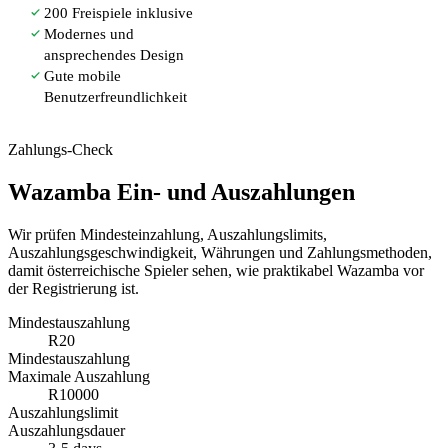
200 Freispiele inklusive
Modernes und
ansprechendes Design
Gute mobile
Benutzerfreundlichkeit
Zahlungs-Check
Wazamba Ein- und Auszahlungen
Wir prüfen Mindesteinzahlung, Auszahlungslimits,
Auszahlungsgeschwindigkeit, Währungen und Zahlungsmethoden,
damit österreichische Spieler sehen, wie praktikabel Wazamba vor
der Registrierung ist.
Mindestauszahlung
R20
Mindestauszahlung
Maximale Auszahlung
R10000
Auszahlungslimit
Auszahlungsdauer