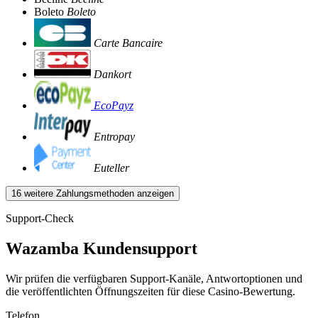
Boleto
Boleto
Carte Bancaire
Dankort
EcoPayz
Entropay
Euteller
16 weitere Zahlungsmethoden anzeigen
Support-Check
Wazamba Kundensupport
Wir prüfen die verfügbaren Support-Kanäle, Antwortoptionen und
die veröffentlichten Öffnungszeiten für diese Casino-Bewertung.
Telefon