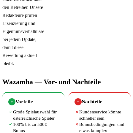
den Betreiber. Unsere
Redakteure prüfen
Lizenzierung und
Eigentumsverhältnisse
bei jedem Update,
damit diese
Bewertung aktuell
bleibt.
Wazamba — Vor- und Nachteile
Vorteile
Nachteile
＋
－
Große Spielauswahl für
Kundenservice könnte
österreichische Spieler
schneller sein
100% bis zu 500€
Bonusbedingungen sind
Bonus
etwas komplex