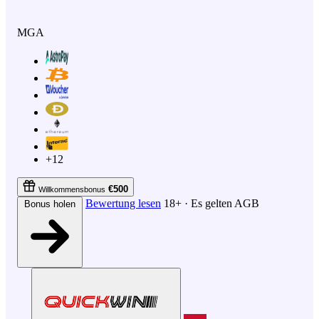
MGA
+12
€500
Willkommensbonus
Bewertung lesen
18+ · Es gelten AGB
Bonus holen