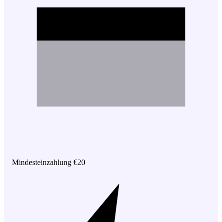
Mindesteinzahlung €20