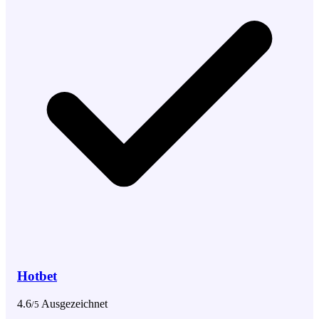
Hotbet
4.6
Ausgezeichnet
/5