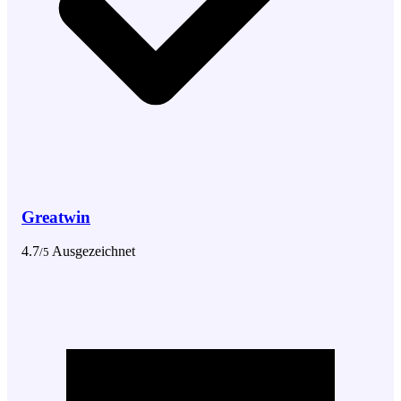
Greatwin
4.7
Ausgezeichnet
/5