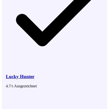
Lucky Hunter
4.7
Ausgezeichnet
/5