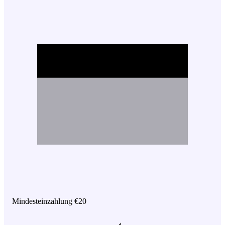
Mindesteinzahlung €20