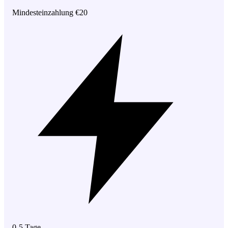
Mindesteinzahlung €20
0-5 Tage