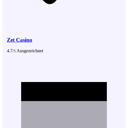
Zet Casino
4.7
Ausgezeichnet
/5