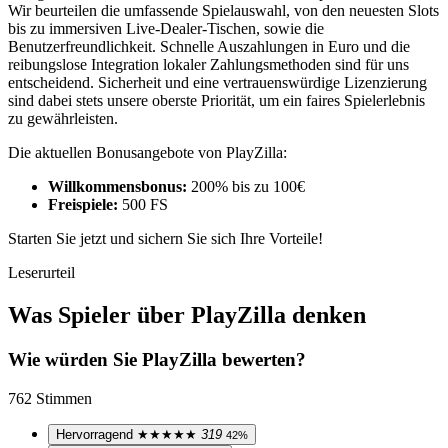
Wir beurteilen die umfassende Spielauswahl, von den neuesten Slots
bis zu immersiven Live-Dealer-Tischen, sowie die
Benutzerfreundlichkeit. Schnelle Auszahlungen in Euro und die
reibungslose Integration lokaler Zahlungsmethoden sind für uns
entscheidend. Sicherheit und eine vertrauenswürdige Lizenzierung
sind dabei stets unsere oberste Priorität, um ein faires Spielerlebnis
zu gewährleisten.
Die aktuellen Bonusangebote von PlayZilla:
Willkommensbonus:
200% bis zu 100€
Freispiele:
500 FS
Starten Sie jetzt und sichern Sie sich Ihre Vorteile!
Leserurteil
Was Spieler über PlayZilla denken
Wie würden Sie PlayZilla bewerten?
762 Stimmen
Hervorragend
★★★★★
319
42%