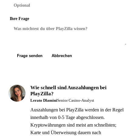
Ihre Frage
Frage senden
Abbrechen
Wie schnell sind Auszahlungen bei
PlayZilla?
Lerato Dlamini
Senior Casino-Analyst
Auszahlungen bei PlayZilla werden in der Regel
innerhalb von 0-5 Tage abgeschlossen.
Kryptowährungen sind meist am schnellsten;
Karte und Überweisung dauern nach