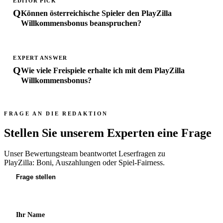
EDITOR PICK
Q
Können österreichische Spieler den PlayZilla
Willkommensbonus beanspruchen?
EXPERT ANSWER
Q
Wie viele Freispiele erhalte ich mit dem PlayZilla
Willkommensbonus?
FRAGE AN DIE REDAKTION
Stellen Sie unserem Experten eine Frage
Unser Bewertungsteam beantwortet Leserfragen zu
PlayZilla: Boni, Auszahlungen oder Spiel-Fairness.
Frage stellen
Ihr Name