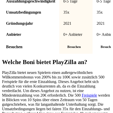
Auszahlungsgeschwindigkeit
0-5 Tage
0-5 Tage
Umsatzbedingungen
35x
35x
Gründungsjahr
2021
2021
Anbieter
0+ Anbieter
0+ Anbiet
Besuchen
Besuchen
Besuche
Welche Boni bietet PlayZilla an?
PlayZilla bietet neuen Spielern einen außergewöhnlichen
Willkommensbonus von 200% bis zu 100€ sowie zusätzlich 500
Freispiele für die erste Einzahlung. Dieses Angebot hebt sich
deutlich von vielen Konkurrenten ab, da es die Einzahlung
verdreifacht. Um dieses Angebot zu nutzen, ist eine
Mindesteinzahlung von 20€ erforderlich. Die 500
Freispiele
werden
in Blöcken von 10 Spins über einen Zeitraum von 50 Tagen
gutgeschrieben, was für langanhaltende Unterhaltung sorgt. Die
Umsatzbedingungen liegen bei fairen 35x für den Einzahlungs- und