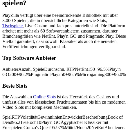
spielen?
PlayZilla verfügt über eine beeindruckende Bibliothek mit über
3.000 Spielen, die in übersichtliche Kategorien wie Slots,
Tischspiele
, Live Casino und Jackpots unterteilt sind. Die Plattform
arbeitet mit mehr als 60 Softwareanbietern zusammen, darunter
Branchengrößen wie NetEnt, Play'n GO und Pragmatic Play. Diese
Vielfalt garantiert, dass sowohl Klassiker als auch die neuesten
Veröffentlichungen verfügbar sind.
Top Software Anbieter
AnbieterAnzahl SpieleDurchschn. RTPNetEnt150+96.5%Play'n
GO200+96.2%Pragmatic Play250+96.5%Microgaming300+96.0%
Beste Slots
Die Auswahl an
Online Slots
ist das Herzstück des Casinos und
umfasst alles von klassischen Fruchtautomaten bis hin zu modernen
Video-Slots mit komplexen Mechaniken.
SpielRTPVolatilitätGewinnlinienEntwicklerBeschreibungBook of
Dead96.21%Hoch10Play'n GOÄgyptischer Klassiker mit
Freispielen.Gonzo's Quest95.97%Mittel/Hoch20NetEntAbenteuer-