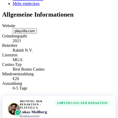
Mehr entdecken
Allgemeine Informationen
Website
playzilla.com
Gründungsjahr
2021
Betreiber
Rabidi N.V.
Lizenzen
MGA
Casino-Typ
Best Bonus Casino
Mindesteinzahlung
€20
Auszahlung
0-5 Tage
MEINUNG DER
EMPFEHLUNG DER REDAKTION
REDAKTION ·
PLAYZILLA
Lukas Mollberg
Redaktionsleiter