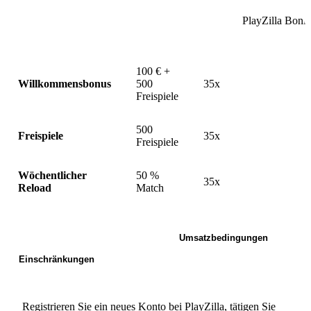
PlayZilla Boni
ANGEBOT
DETAILS
UMSATZBEDINGUNGE
100 € +
Willkommensbonus
500
35x
Freispiele
500
Freispiele
35x
Freispiele
Wöchentlicher
50 %
35x
Reload
Match
So sichern Sie sich den Bonus
Umsatzbedingungen
Einschränkungen
Registrieren Sie ein neues Konto bei PlayZilla, tätigen Sie