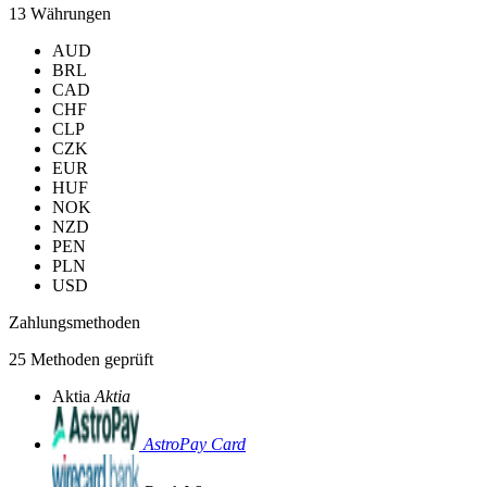
13 Währungen
AUD
BRL
CAD
CHF
CLP
CZK
EUR
HUF
NOK
NZD
PEN
PLN
USD
Zahlungsmethoden
25 Methoden geprüft
Aktia
Aktia
AstroPay Card