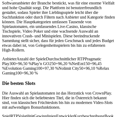
Softwareanbieter der Branche bestückt, was für eine enorme Vielfalt
und hohe Qualität sorgt. Die Plattform ist benutzerfreundlich
gestaltet, sodass Spieler ihre Lieblingsspiele leicht über die
Suchfunktion oder durch Filtern nach Anbieter und Kategorie finden
können. Die Hauptkategorien umfassen Tausende von
Spielautomaten, ein umfassendes Live-Casino, klassische
Tischspiele, Video Poker und eine wachsende Auswahl an
innovativen Crash- und Minispielen. Diese beeindruckende
Sammlung stellt sicher, dass für jeden Geschmack und jedes Budget
etwas dabei ist, von Gelegenheitsspielern bis hin zu erfahrenen
High-Rollern.
AnbieterAnzahl der SpieleDurchschnittlicher RTPPragmatic
Play300+96,50 %Play'n GO250+96,20 %NetEnt150+96,45
%Evolution Gaming100+97,30 %Nolimit City50+96,10 %Relax
Gaming100+96,30 %
Die besten Slots
Die Auswahl an Spielautomaten ist das Herzstück von CrownPlay.
Hier finden sich die beliebtesten Titel, die in Österreich bekannt
sind, von klassischen Früchteslots bis hin zu modernen Video-Slots
mit aufwendigen Bonusfunktionen.
SpielRTPVolatilitätGewinnlinienEntwicklerKurzbeschreibungBook