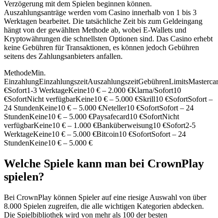
Verzögerung mit dem Spielen beginnen können.
Auszahlungsanträge werden vom Casino innerhalb von 1 bis 3
Werktagen bearbeitet. Die tatsächliche Zeit bis zum Geldeingang
hängt von der gewählten Methode ab, wobei E-Wallets und
Kryptowährungen die schnellsten Optionen sind. Das Casino erhebt
keine Gebühren für Transaktionen, es können jedoch Gebühren
seitens des Zahlungsanbieters anfallen.
MethodeMin.
EinzahlungEinzahlungszeitAuszahlungszeitGebührenLimitsMasterca
€Sofort1-3 WerktageKeine10 € – 2.000 €Klarna/Sofort10
€SofortNicht verfügbarKeine10 € – 5.000 €Skrill10 €SofortSofort –
24 StundenKeine10 € – 5.000 €Neteller10 €SofortSofort – 24
StundenKeine10 € – 5.000 €Paysafecard10 €SofortNicht
verfügbarKeine10 € – 1.000 €Banküberweisung10 €Sofort2-5
WerktageKeine10 € – 5.000 €Bitcoin10 €SofortSofort – 24
StundenKeine10 € – 5.000 €
Welche Spiele kann man bei CrownPlay
spielen?
Bei CrownPlay können Spieler auf eine riesige Auswahl von über
8.000 Spielen zugreifen, die alle wichtigen Kategorien abdecken.
Die Spielbibliothek wird von mehr als 100 der besten