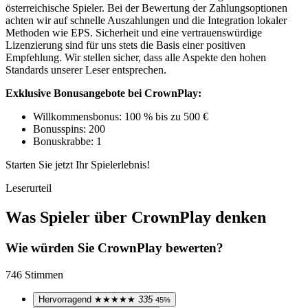
österreichische Spieler. Bei der Bewertung der Zahlungsoptionen
achten wir auf schnelle Auszahlungen und die Integration lokaler
Methoden wie EPS. Sicherheit und eine vertrauenswürdige
Lizenzierung sind für uns stets die Basis einer positiven
Empfehlung. Wir stellen sicher, dass alle Aspekte den hohen
Standards unserer Leser entsprechen.
Exklusive Bonusangebote bei CrownPlay:
Willkommensbonus: 100 % bis zu 500 €
Bonusspins: 200
Bonuskrabbe: 1
Starten Sie jetzt Ihr Spielerlebnis!
Leserurteil
Was Spieler über CrownPlay denken
Wie würden Sie CrownPlay bewerten?
746 Stimmen
Hervorragend
★★★★★
335
45%