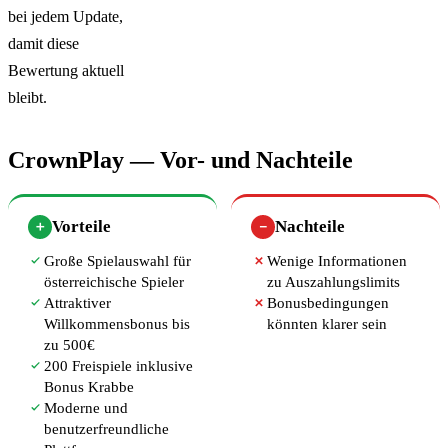
bei jedem Update,
damit diese
Bewertung aktuell
bleibt.
CrownPlay — Vor- und Nachteile
Vorteile
Nachteile
＋
－
Große Spielauswahl für
Wenige Informationen
österreichische Spieler
zu Auszahlungslimits
Attraktiver
Bonusbedingungen
Willkommensbonus bis
könnten klarer sein
zu 500€
200 Freispiele inklusive
Bonus Krabbe
Moderne und
benutzerfreundliche