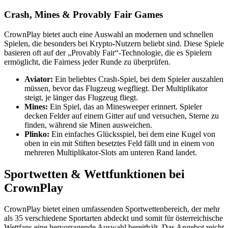
Crash, Mines & Provably Fair Games
CrownPlay bietet auch eine Auswahl an modernen und schnellen
Spielen, die besonders bei Krypto-Nutzern beliebt sind. Diese Spiele
basieren oft auf der „Provably Fair“-Technologie, die es Spielern
ermöglicht, die Fairness jeder Runde zu überprüfen.
Aviator:
Ein beliebtes Crash-Spiel, bei dem Spieler auszahlen
müssen, bevor das Flugzeug wegfliegt. Der Multiplikator
steigt, je länger das Flugzeug fliegt.
Mines:
Ein Spiel, das an Minesweeper erinnert. Spieler
decken Felder auf einem Gitter auf und versuchen, Sterne zu
finden, während sie Minen ausweichen.
Plinko:
Ein einfaches Glücksspiel, bei dem eine Kugel von
oben in ein mit Stiften besetztes Feld fällt und in einem von
mehreren Multiplikator-Slots am unteren Rand landet.
Sportwetten & Wettfunktionen bei
CrownPlay
CrownPlay bietet einen umfassenden Sportwettenbereich, der mehr
als 35 verschiedene Sportarten abdeckt und somit für österreichische
Wettfans eine hervorragende Auswahl bereithält. Das Angebot reicht