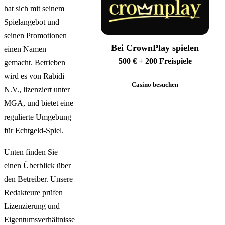
hat sich mit seinem
Spielangebot und
seinen Promotionen
Bei CrownPlay spielen
einen Namen
500 € + 200 Freispiele
gemacht. Betrieben
wird es von Rabidi
Casino besuchen
N.V., lizenziert unter
MGA, und bietet eine
regulierte Umgebung
für Echtgeld-Spiel.
Unten finden Sie
einen Überblick über
den Betreiber. Unsere
Redakteure prüfen
Lizenzierung und
Eigentumsverhältnisse