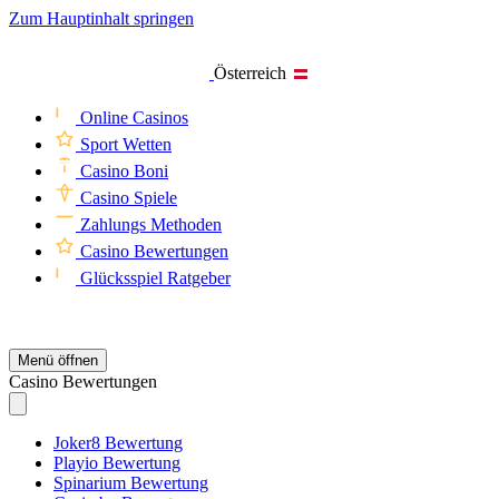
Zum Hauptinhalt springen
Österreich
Online Casinos
Sport Wetten
Casino Boni
Casino Spiele
Zahlungs Methoden
Casino Bewertungen
Glücksspiel Ratgeber
Suchen
Menü öffnen
Casino Bewertungen
Joker8 Bewertung
Playio Bewertung
Spinarium Bewertung