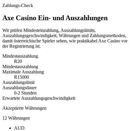
Zahlungs-Check
Axe Casino Ein- und Auszahlungen
Wir prüfen Mindesteinzahlung, Auszahlungslimits,
Auszahlungsgeschwindigkeit, Währungen und Zahlungsmethoden,
damit österreichische Spieler sehen, wie praktikabel Axe Casino vor
der Registrierung ist.
Mindestauszahlung
R20
Mindestauszahlung
Maximale Auszahlung
R15000
Auszahlungslimit
Auszahlungsdauer
0-2 Stunden
Erwartete Auszahlungsgeschwindigkeit
Akzeptierte Währungen
12 Währungen
AUD