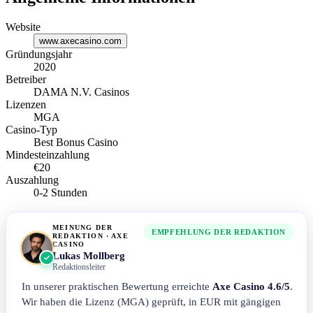
Website
www.axecasino.com
Gründungsjahr
2020
Betreiber
DAMA N.V. Casinos
Lizenzen
MGA
Casino-Typ
Best Bonus Casino
Mindesteinzahlung
€20
Auszahlung
0-2 Stunden
MEINUNG DER
EMPFEHLUNG DER REDAKTION
REDAKTION · AXE
CASINO
Lukas Mollberg
Redaktionsleiter
In unserer praktischen Bewertung erreichte
Axe Casino
4.6/5
.
Wir haben die Lizenz (MGA) geprüft, in EUR mit gängigen