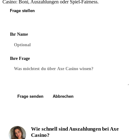
Casino: Boni, Auszahlungen oder Spiel-Fairness.
Frage stellen
Ihr Name
Ihre Frage
Frage senden
Abbrechen
Wie schnell sind Auszahlungen bei Axe
Casino?