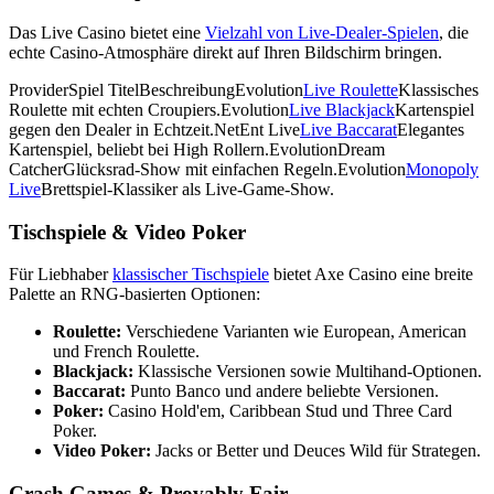
Das Live Casino bietet eine
Vielzahl von Live-Dealer-Spielen
, die
echte Casino-Atmosphäre direkt auf Ihren Bildschirm bringen.
ProviderSpiel TitelBeschreibungEvolution
Live Roulette
Klassisches
Roulette mit echten Croupiers.Evolution
Live Blackjack
Kartenspiel
gegen den Dealer in Echtzeit.NetEnt Live
Live Baccarat
Elegantes
Kartenspiel, beliebt bei High Rollern.EvolutionDream
CatcherGlücksrad-Show mit einfachen Regeln.Evolution
Monopoly
Live
Brettspiel-Klassiker als Live-Game-Show.
Tischspiele & Video Poker
Für Liebhaber
klassischer Tischspiele
bietet Axe Casino eine breite
Palette an RNG-basierten Optionen:
Roulette:
Verschiedene Varianten wie European, American
und French Roulette.
Blackjack:
Klassische Versionen sowie Multihand-Optionen.
Baccarat:
Punto Banco und andere beliebte Versionen.
Poker:
Casino Hold'em, Caribbean Stud und Three Card
Poker.
Video Poker:
Jacks or Better und Deuces Wild für Strategen.
Crash Games & Provably Fair