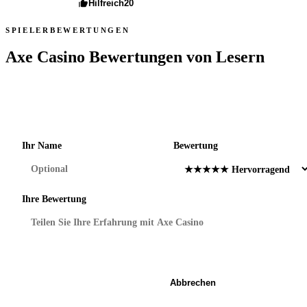
Hilfreich
20
SPIELERBEWERTUNGEN
Axe Casino Bewertungen von Lesern
Bewertung abgeben
Ihr Name
Bewertung
Ihre Bewertung
Bewertung veröffentlichen
Abbrechen