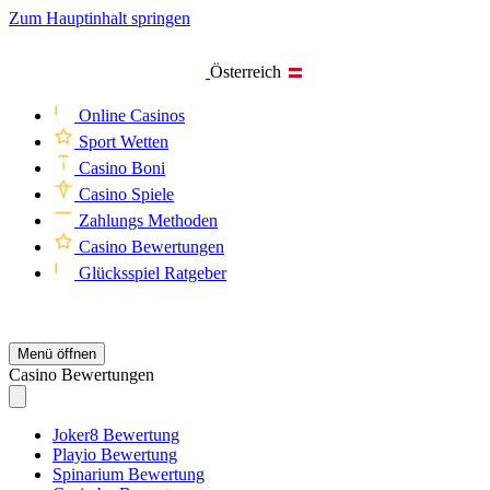
Zum Hauptinhalt springen
Österreich
Online Casinos
Sport Wetten
Casino Boni
Casino Spiele
Zahlungs Methoden
Casino Bewertungen
Glücksspiel Ratgeber
Suchen
Menü öffnen
Casino Bewertungen
Joker8 Bewertung
Playio Bewertung
Spinarium Bewertung