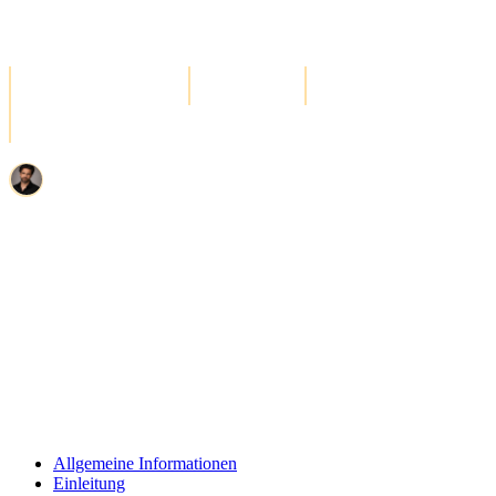
4.6
★★★★★
/5
MINDESTEINZAHLUNG
AUSZAHLUNG
UMSATZBEDINGUNGEN
€20
0-2 Stunden
45x
GEGR.
2020
Rezensiert von
Lukas Mollberg
· Redaktionsleiter · Österreich ·
Aktualisiert July 2026
WILLKOMMENSBONUS
2500 € + 150 Freispiele
Casino besuchen
18+ · Nur für Neukunden ·
Es gelten AGB
Allgemeine Informationen
Einleitung