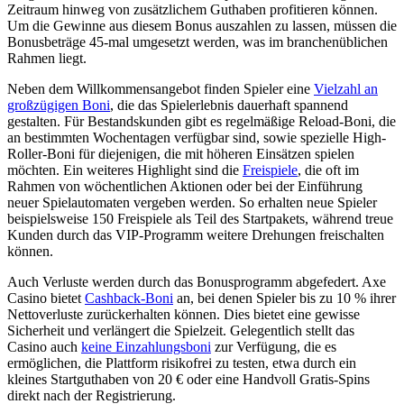
Zeitraum hinweg von zusätzlichem Guthaben profitieren können.
Um die Gewinne aus diesem Bonus auszahlen zu lassen, müssen die
Bonusbeträge 45-mal umgesetzt werden, was im branchenüblichen
Rahmen liegt.
Neben dem Willkommensangebot finden Spieler eine
Vielzahl an
großzügigen Boni
, die das Spielerlebnis dauerhaft spannend
gestalten. Für Bestandskunden gibt es regelmäßige Reload-Boni, die
an bestimmten Wochentagen verfügbar sind, sowie spezielle High-
Roller-Boni für diejenigen, die mit höheren Einsätzen spielen
möchten. Ein weiteres Highlight sind die
Freispiele
, die oft im
Rahmen von wöchentlichen Aktionen oder bei der Einführung
neuer Spielautomaten vergeben werden. So erhalten neue Spieler
beispielsweise 150 Freispiele als Teil des Startpakets, während treue
Kunden durch das VIP-Programm weitere Drehungen freischalten
können.
Auch Verluste werden durch das Bonusprogramm abgefedert. Axe
Casino bietet
Cashback-Boni
an, bei denen Spieler bis zu 10 % ihrer
Nettoverluste zurückerhalten können. Dies bietet eine gewisse
Sicherheit und verlängert die Spielzeit. Gelegentlich stellt das
Casino auch
keine Einzahlungsboni
zur Verfügung, die es
ermöglichen, die Plattform risikofrei zu testen, etwa durch ein
kleines Startguthaben von 20 € oder eine Handvoll Gratis-Spins
direkt nach der Registrierung.