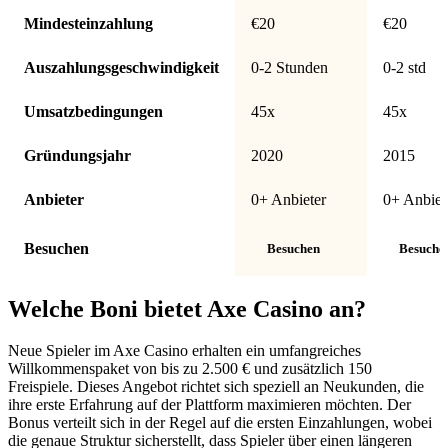
Mindesteinzahlung
€20
€20
Auszahlungsgeschwindigkeit
0-2 Stunden
0-2 std
Umsatzbedingungen
45x
45x
Gründungsjahr
2020
2015
Anbieter
0+ Anbieter
0+ Anbiet
Besuchen
Besuchen
Besuche
Welche Boni bietet Axe Casino an?
Neue Spieler im Axe Casino erhalten ein umfangreiches
Willkommenspaket von bis zu 2.500 € und zusätzlich 150
Freispiele. Dieses Angebot richtet sich speziell an Neukunden, die
ihre erste Erfahrung auf der Plattform maximieren möchten. Der
Bonus verteilt sich in der Regel auf die ersten Einzahlungen, wobei
die genaue Struktur sicherstellt, dass Spieler über einen längeren