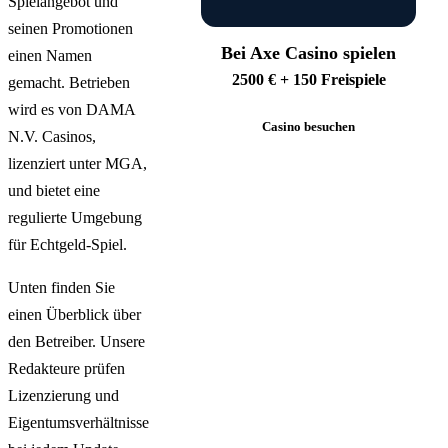
Spielangebot und
seinen Promotionen
Bei Axe Casino spielen
einen Namen
2500 € + 150 Freispiele
gemacht. Betrieben
wird es von DAMA
Casino besuchen
N.V. Casinos,
lizenziert unter MGA,
und bietet eine
regulierte Umgebung
für Echtgeld-Spiel.
Unten finden Sie
einen Überblick über
den Betreiber. Unsere
Redakteure prüfen
Lizenzierung und
Eigentumsverhältnisse