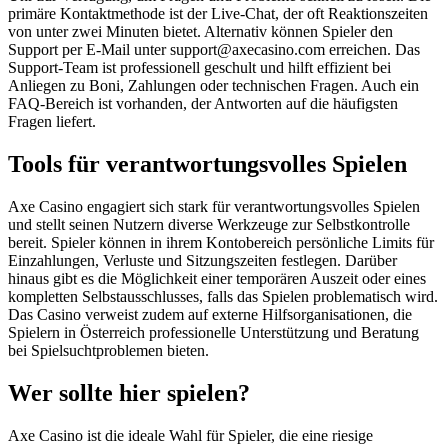
primäre Kontaktmethode ist der Live-Chat, der oft Reaktionszeiten
von unter zwei Minuten bietet. Alternativ können Spieler den
Support per E-Mail unter support@axecasino.com erreichen. Das
Support-Team ist professionell geschult und hilft effizient bei
Anliegen zu Boni, Zahlungen oder technischen Fragen. Auch ein
FAQ-Bereich ist vorhanden, der Antworten auf die häufigsten
Fragen liefert.
Tools für verantwortungsvolles Spielen
Axe Casino engagiert sich stark für verantwortungsvolles Spielen
und stellt seinen Nutzern diverse Werkzeuge zur Selbstkontrolle
bereit. Spieler können in ihrem Kontobereich persönliche Limits für
Einzahlungen, Verluste und Sitzungszeiten festlegen. Darüber
hinaus gibt es die Möglichkeit einer temporären Auszeit oder eines
kompletten Selbstausschlusses, falls das Spielen problematisch wird.
Das Casino verweist zudem auf externe Hilfsorganisationen, die
Spielern in Österreich professionelle Unterstützung und Beratung
bei Spielsuchtproblemen bieten.
Wer sollte hier spielen?
Axe Casino ist die ideale Wahl für Spieler, die eine riesige