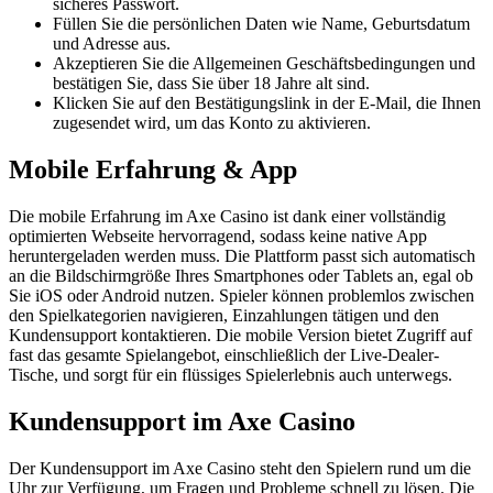
sicheres Passwort.
Füllen Sie die persönlichen Daten wie Name, Geburtsdatum
und Adresse aus.
Akzeptieren Sie die Allgemeinen Geschäftsbedingungen und
bestätigen Sie, dass Sie über 18 Jahre alt sind.
Klicken Sie auf den Bestätigungslink in der E-Mail, die Ihnen
zugesendet wird, um das Konto zu aktivieren.
Mobile Erfahrung & App
Die mobile Erfahrung im Axe Casino ist dank einer vollständig
optimierten Webseite hervorragend, sodass keine native App
heruntergeladen werden muss. Die Plattform passt sich automatisch
an die Bildschirmgröße Ihres Smartphones oder Tablets an, egal ob
Sie iOS oder Android nutzen. Spieler können problemlos zwischen
den Spielkategorien navigieren, Einzahlungen tätigen und den
Kundensupport kontaktieren. Die mobile Version bietet Zugriff auf
fast das gesamte Spielangebot, einschließlich der Live-Dealer-
Tische, und sorgt für ein flüssiges Spielerlebnis auch unterwegs.
Kundensupport im Axe Casino
Der Kundensupport im Axe Casino steht den Spielern rund um die
Uhr zur Verfügung, um Fragen und Probleme schnell zu lösen. Die