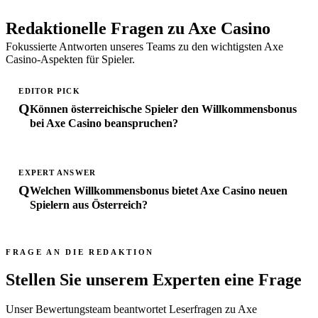
BEWERTUNGSREDAKTION
Redaktionelle Fragen zu Axe Casino
Fokussierte Antworten unseres Teams zu den wichtigsten Axe
Casino-Aspekten für Spieler.
EDITOR PICK
Q
Können österreichische Spieler den Willkommensbonus
bei Axe Casino beanspruchen?
EXPERT ANSWER
Q
Welchen Willkommensbonus bietet Axe Casino neuen
Spielern aus Österreich?
FRAGE AN DIE REDAKTION
Stellen Sie unserem Experten eine Frage
Unser Bewertungsteam beantwortet Leserfragen zu Axe