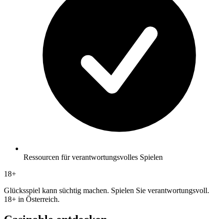
Ressourcen für verantwortungsvolles Spielen
18+
Glücksspiel kann süchtig machen. Spielen Sie verantwortungsvoll.
18+ in Österreich.