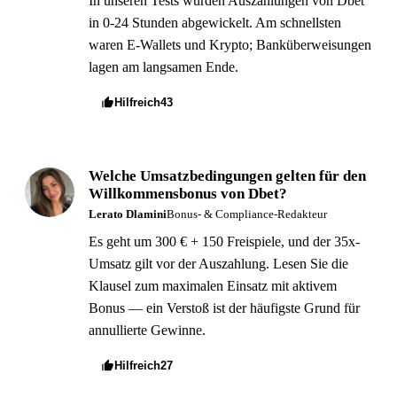
In unseren Tests wurden Auszahlungen von Dbet
in 0-24 Stunden abgewickelt. Am schnellsten
waren E-Wallets und Krypto; Banküberweisungen
lagen am langsamen Ende.
Hilfreich
43
Welche Umsatzbedingungen gelten für den
Willkommensbonus von Dbet?
Lerato Dlamini
Bonus- & Compliance-Redakteur
Es geht um 300 € + 150 Freispiele, und der 35x-
Umsatz gilt vor der Auszahlung. Lesen Sie die
Klausel zum maximalen Einsatz mit aktivem
Bonus — ein Verstoß ist der häufigste Grund für
annullierte Gewinne.
Hilfreich
27