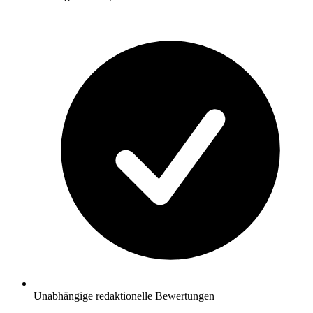
Unabhängige redaktionelle Bewertungen