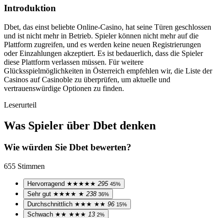
Introduktion
Dbet, das einst beliebte Online-Casino, hat seine Türen geschlossen
und ist nicht mehr in Betrieb. Spieler können nicht mehr auf die
Plattform zugreifen, und es werden keine neuen Registrierungen
oder Einzahlungen akzeptiert. Es ist bedauerlich, dass die Spieler
diese Plattform verlassen müssen. Für weitere
Glücksspielmöglichkeiten in Österreich empfehlen wir, die Liste der
Casinos auf Casinoble zu überprüfen, um aktuelle und
vertrauenswürdige Optionen zu finden.
Leserurteil
Was Spieler über Dbet denken
Wie würden Sie Dbet bewerten?
655 Stimmen
Hervorragend
★★★★★
295
45%
Sehr gut
★★★★
★
238
36%
Durchschnittlich
★★★
★★
96
15%
Schwach
★★
★★★
13
2%