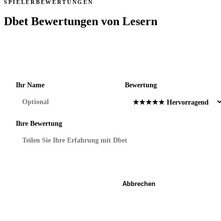
SPIELERBEWERTUNGEN
Dbet Bewertungen von Lesern
Bewertung abgeben
Ihr Name
Bewertung
Ihre Bewertung
Bewertung veröffentlichen
Abbrechen