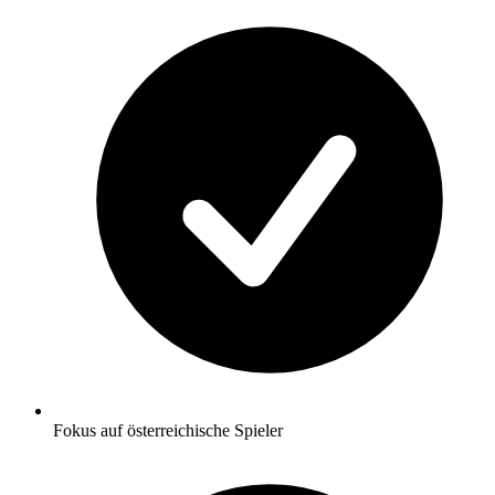
Fokus auf österreichische Spieler