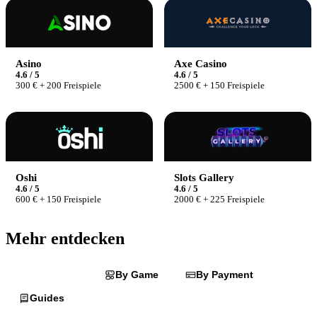
Asino
Axe Casino
4.6 / 5
4.6 / 5
300 € + 200 Freispiele
2500 € + 150 Freispiele
Oshi
Slots Gallery
4.6 / 5
4.6 / 5
600 € + 150 Freispiele
2000 € + 225 Freispiele
Mehr entdecken
By Bonus
By Game
By Payment
Guides