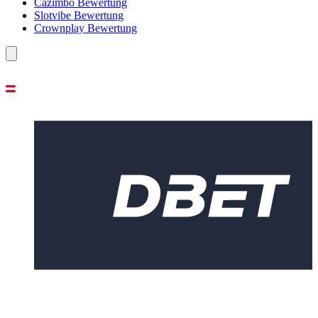
Cazimbo Bewertung
Slotvibe Bewertung
Crownplay Bewertung
Startseite
/
Online-Casinos
/
Dbet
Österreich · Casino-Bewertung
Dbet Bewertung