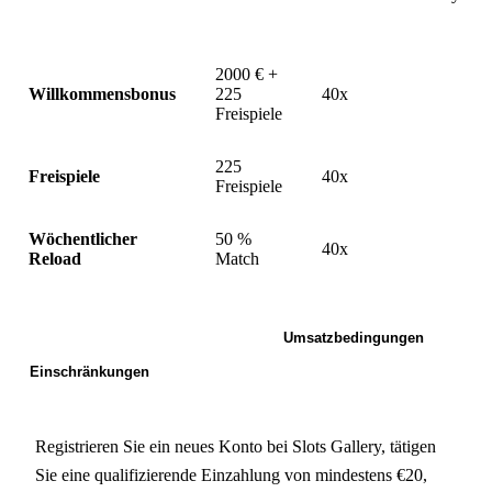
ANGEBOT
DETAILS
UMSATZBEDINGUNGE
2000 € +
Willkommensbonus
225
40x
Freispiele
225
Freispiele
40x
Freispiele
Wöchentlicher
50 %
40x
Reload
Match
So sichern Sie sich den Bonus
Umsatzbedingungen
Einschränkungen
Registrieren Sie ein neues Konto bei Slots Gallery, tätigen
Sie eine qualifizierende Einzahlung von mindestens €20,