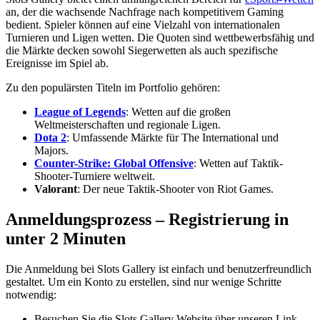
an, der die wachsende Nachfrage nach kompetitivem Gaming
bedient. Spieler können auf eine Vielzahl von internationalen
Turnieren und Ligen wetten. Die Quoten sind wettbewerbsfähig und
die Märkte decken sowohl Siegerwetten als auch spezifische
Ereignisse im Spiel ab.
Zu den populärsten Titeln im Portfolio gehören:
League of Legends
: Wetten auf die großen
Weltmeisterschaften und regionale Ligen.
Dota 2
: Umfassende Märkte für The International und
Majors.
Counter-Strike: Global Offensive
: Wetten auf Taktik-
Shooter-Turniere weltweit.
Valorant
: Der neue Taktik-Shooter von Riot Games.
Anmeldungsprozess – Registrierung in
unter 2 Minuten
Die Anmeldung bei Slots Gallery ist einfach und benutzerfreundlich
gestaltet. Um ein Konto zu erstellen, sind nur wenige Schritte
notwendig:
Besuchen Sie die Slots Gallery Website über unseren Link.