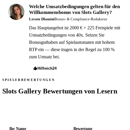
Welche Umsatzbedingungen gelten für den
Willkommensbonus von Slots Gallery?
Lerato Dlamini
Bonus- & Compliance-Redakteur
Das Hauptangebot ist 2000 € + 225 Freispiele mit
Umsatzbedingungen von 40x. Setzen Sie
Bonusguthaben auf Spielautomaten mit hohem
RTP ein — diese tragen in der Regel zu 100 %
zum Umsatz bei.
Hilfreich
24
SPIELERBEWERTUNGEN
Slots Gallery Bewertungen von Lesern
Bewertung abgeben
Ihr Name
Bewertung