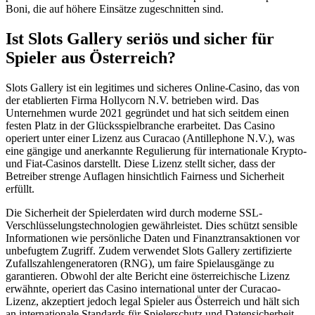
Boni, die auf höhere Einsätze zugeschnitten sind.
Ist Slots Gallery seriös und sicher für
Spieler aus Österreich?
Slots Gallery ist ein legitimes und sicheres Online-Casino, das von
der etablierten Firma Hollycorn N.V. betrieben wird. Das
Unternehmen wurde 2021 gegründet und hat sich seitdem einen
festen Platz in der Glücksspielbranche erarbeitet. Das Casino
operiert unter einer Lizenz aus Curacao (Antillephone N.V.), was
eine gängige und anerkannte Regulierung für internationale Krypto-
und Fiat-Casinos darstellt. Diese Lizenz stellt sicher, dass der
Betreiber strenge Auflagen hinsichtlich Fairness und Sicherheit
erfüllt.
Die Sicherheit der Spielerdaten wird durch moderne SSL-
Verschlüsselungstechnologien gewährleistet. Dies schützt sensible
Informationen wie persönliche Daten und Finanztransaktionen vor
unbefugtem Zugriff. Zudem verwendet Slots Gallery zertifizierte
Zufallszahlengeneratoren (RNG), um faire Spielausgänge zu
garantieren. Obwohl der alte Bericht eine österreichische Lizenz
erwähnte, operiert das Casino international unter der Curacao-
Lizenz, akzeptiert jedoch legal Spieler aus Österreich und hält sich
an internationale Standards für Spielerschutz und Datensicherheit.