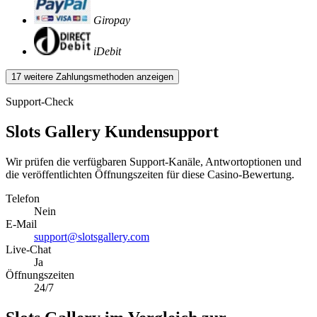
Giropay
iDebit
17 weitere Zahlungsmethoden anzeigen
Support-Check
Slots Gallery Kundensupport
Wir prüfen die verfügbaren Support-Kanäle, Antwortoptionen und
die veröffentlichten Öffnungszeiten für diese Casino-Bewertung.
Telefon
Nein
E-Mail
support@slotsgallery.com
Live-Chat
Ja
Öffnungszeiten
24/7