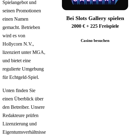
Spielangebot und
seinen Promotionen
Bei Slots Gallery spielen
einen Namen
2000 € + 225 Freispiele
gemacht. Betrieben
wird es von
Casino besuchen
Hollycorn N.V.,
lizenziert unter MGA,
und bietet eine
regulierte Umgebung
für Echtgeld-Spiel.
Unten finden Sie
einen Überblick über
den Betreiber. Unsere
Redakteure prüfen
Lizenzierung und
Eigentumsverhältnisse