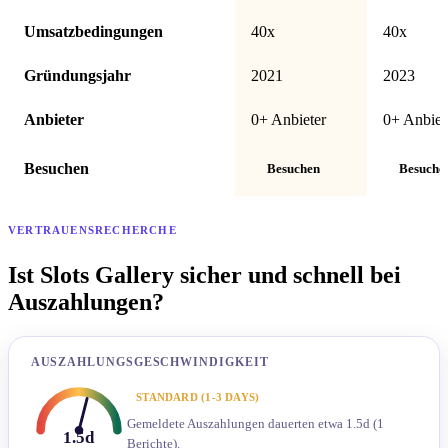
Umsatzbedingungen
40x
40x
Gründungsjahr
2021
2023
Anbieter
0+ Anbieter
0+ Anbiet
Besuchen
Besuchen
Besuche
VERTRAUENSRECHERCHE
Ist Slots Gallery sicher und schnell bei
Auszahlungen?
AUSZAHLUNGSGESCHWINDIGKEIT
STANDARD (1-3 DAYS)
Gemeldete Auszahlungen dauerten etwa 1.5d (1
1.5d
Berichte).