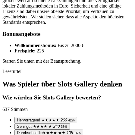
großen Wert auf schnelle Auszahlungen und die Verfügbarkeit
lokaler Zahlungsmethoden in Euro. Sicherheit und eine gültige
Lizenz sind dabei unsere oberste Priorität, um Vertrauen zu
gewährleisten. Wir stellen sicher, dass alle Aspekte den höchsten
Standards entsprechen.
Bonusangebote
Willkommensbonus:
Bis zu 2000 €
Freispiele:
225
Starten Sie unten mit der Beanspruchung.
Leserurteil
Was Spieler über Slots Gallery denken
Wie würden Sie Slots Gallery bewerten?
637 Stimmen
Hervorragend
★★★★★
266
42%
Sehr gut
★★★★
★
240
38%
Durchschnittlich
★★★
★★
105
16%