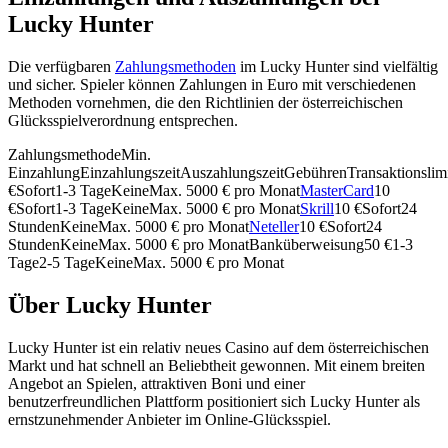
Lucky Hunter
Die verfügbaren
Zahlungsmethoden
im Lucky Hunter sind vielfältig
und sicher. Spieler können Zahlungen in Euro mit verschiedenen
Methoden vornehmen, die den Richtlinien der österreichischen
Glücksspielverordnung entsprechen.
ZahlungsmethodeMin.
EinzahlungEinzahlungszeitAuszahlungszeitGebührenTransaktionslimi
€Sofort1-3 TageKeineMax. 5000 € pro Monat
MasterCard
10
€Sofort1-3 TageKeineMax. 5000 € pro Monat
Skrill
10 €Sofort24
StundenKeineMax. 5000 € pro Monat
Neteller
10 €Sofort24
StundenKeineMax. 5000 € pro MonatBanküberweisung50 €1-3
Tage2-5 TageKeineMax. 5000 € pro Monat
Über Lucky Hunter
Lucky Hunter ist ein relativ neues Casino auf dem österreichischen
Markt und hat schnell an Beliebtheit gewonnen. Mit einem breiten
Angebot an Spielen, attraktiven Boni und einer
benutzerfreundlichen Plattform positioniert sich Lucky Hunter als
ernstzunehmender Anbieter im Online-Glücksspiel.