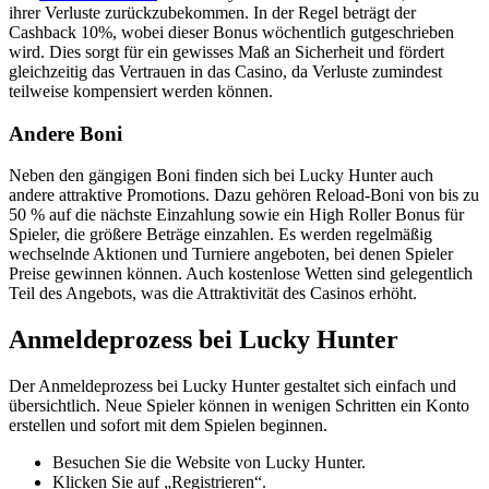
ihrer Verluste zurückzubekommen. In der Regel beträgt der
Cashback 10%, wobei dieser Bonus wöchentlich gutgeschrieben
wird. Dies sorgt für ein gewisses Maß an Sicherheit und fördert
gleichzeitig das Vertrauen in das Casino, da Verluste zumindest
teilweise kompensiert werden können.
Andere Boni
Neben den gängigen Boni finden sich bei Lucky Hunter auch
andere attraktive Promotions. Dazu gehören Reload-Boni von bis zu
50 % auf die nächste Einzahlung sowie ein High Roller Bonus für
Spieler, die größere Beträge einzahlen. Es werden regelmäßig
wechselnde Aktionen und Turniere angeboten, bei denen Spieler
Preise gewinnen können. Auch kostenlose Wetten sind gelegentlich
Teil des Angebots, was die Attraktivität des Casinos erhöht.
Anmeldeprozess bei Lucky Hunter
Der Anmeldeprozess bei Lucky Hunter gestaltet sich einfach und
übersichtlich. Neue Spieler können in wenigen Schritten ein Konto
erstellen und sofort mit dem Spielen beginnen.
Besuchen Sie die Website von Lucky Hunter.
Klicken Sie auf „Registrieren“.