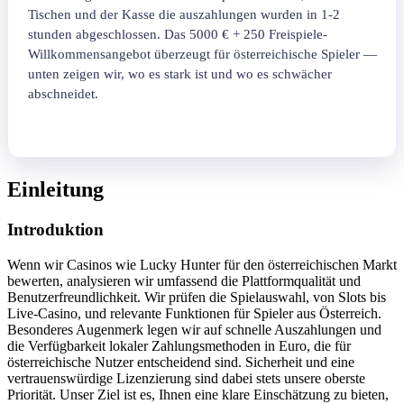
Tischen und der Kasse die auszahlungen wurden in 1-2
stunden abgeschlossen. Das 5000 € + 250 Freispiele-
Willkommensangebot überzeugt für österreichische Spieler —
unten zeigen wir, wo es stark ist und wo es schwächer
abschneidet.
Lucky Hunter besuchen
→
Einleitung
Introduktion
Wenn wir Casinos wie Lucky Hunter für den österreichischen Markt
bewerten, analysieren wir umfassend die Plattformqualität und
Benutzerfreundlichkeit. Wir prüfen die Spielauswahl, von Slots bis
Live-Casino, und relevante Funktionen für Spieler aus Österreich.
Besonderes Augenmerk legen wir auf schnelle Auszahlungen und
die Verfügbarkeit lokaler Zahlungsmethoden in Euro, die für
österreichische Nutzer entscheidend sind. Sicherheit und eine
vertrauenswürdige Lizenzierung sind dabei stets unsere oberste
Priorität. Unser Ziel ist es, Ihnen eine klare Einschätzung zu bieten,