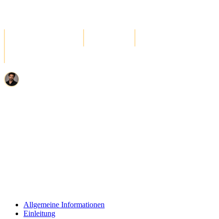
4.7
★★★★★
/5
MINDESTEINZAHLUNG
AUSZAHLUNG
UMSATZBEDINGUNGEN
€20
1-2 Stunden
50x
GEGR.
2023
Rezensiert von
Lukas Mollberg
· Redaktionsleiter · Österreich ·
Aktualisiert July 2026
WILLKOMMENSBONUS
5000 € + 250 Freispiele
Casino besuchen
18+ · Nur für Neukunden ·
Es gelten AGB
Allgemeine Informationen
Einleitung