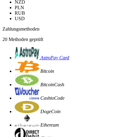
NZD
PLN
RUB
USD
Zahlungsmethoden
20 Methoden geprüft
AstroPay Card
Bitcoin
BitcoinCash
CashtoCode
DogeCoin
Ethereum