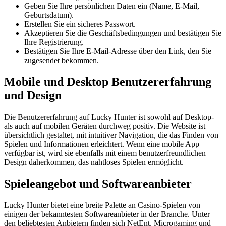
Geben Sie Ihre persönlichen Daten ein (Name, E-Mail,
Geburtsdatum).
Erstellen Sie ein sicheres Passwort.
Akzeptieren Sie die Geschäftsbedingungen und bestätigen Sie
Ihre Registrierung.
Bestätigen Sie Ihre E-Mail-Adresse über den Link, den Sie
zugesendet bekommen.
Mobile und Desktop Benutzererfahrung
und Design
Die Benutzererfahrung auf Lucky Hunter ist sowohl auf Desktop-
als auch auf mobilen Geräten durchweg positiv. Die Website ist
übersichtlich gestaltet, mit intuitiver Navigation, die das Finden von
Spielen und Informationen erleichtert. Wenn eine mobile App
verfügbar ist, wird sie ebenfalls mit einem benutzerfreundlichen
Design daherkommen, das nahtloses Spielen ermöglicht.
Spieleangebot und Softwareanbieter
Lucky Hunter bietet eine breite Palette an Casino-Spielen von
einigen der bekanntesten Softwareanbieter in der Branche. Unter
den beliebtesten Anbietern finden sich NetEnt, Microgaming und