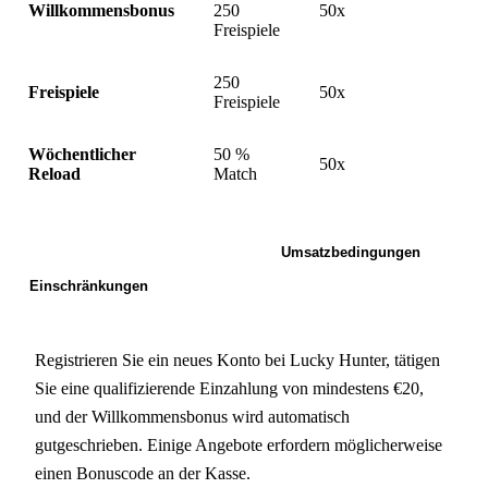
Willkommensbonus
250
50x
Freispiele
250
Freispiele
50x
Freispiele
Wöchentlicher
50 %
50x
Reload
Match
So sichern Sie sich den Bonus
Umsatzbedingungen
Einschränkungen
Registrieren Sie ein neues Konto bei Lucky Hunter, tätigen
Sie eine qualifizierende Einzahlung von mindestens €20,
und der Willkommensbonus wird automatisch
gutgeschrieben. Einige Angebote erfordern möglicherweise
einen Bonuscode an der Kasse.