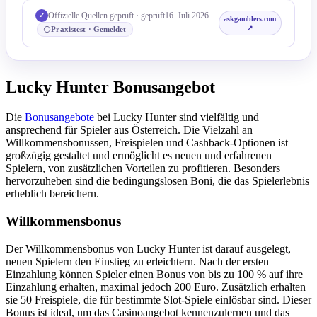
✓
Offizielle Quellen geprüft · geprüft
16. Juli 2026
askgamblers.com
↗
Praxistest · Gemeldet
Lucky Hunter Bonusangebot
Die
Bonusangebote
bei Lucky Hunter sind vielfältig und
ansprechend für Spieler aus Österreich. Die Vielzahl an
Willkommensbonussen, Freispielen und Cashback-Optionen ist
großzügig gestaltet und ermöglicht es neuen und erfahrenen
Spielern, von zusätzlichen Vorteilen zu profitieren. Besonders
hervorzuheben sind die bedingungslosen Boni, die das Spielerlebnis
erheblich bereichern.
Willkommensbonus
Der Willkommensbonus von Lucky Hunter ist darauf ausgelegt,
neuen Spielern den Einstieg zu erleichtern. Nach der ersten
Einzahlung können Spieler einen Bonus von bis zu 100 % auf ihre
Einzahlung erhalten, maximal jedoch 200 Euro. Zusätzlich erhalten
sie 50 Freispiele, die für bestimmte Slot-Spiele einlösbar sind. Dieser
Bonus ist ideal, um das Casinoangebot kennenzulernen und das