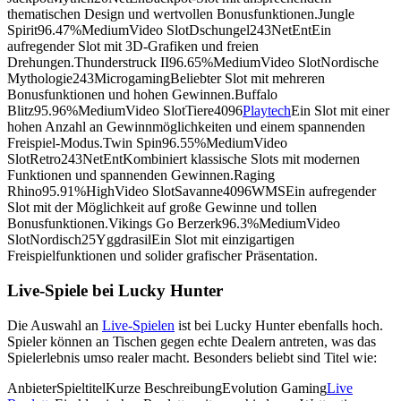
thematischen Design und wertvollen Bonusfunktionen.Jungle
Spirit96.47%MediumVideo SlotDschungel243NetEntEin
aufregender Slot mit 3D-Grafiken und freien
Drehungen.Thunderstruck II96.65%MediumVideo SlotNordische
Mythologie243MicrogamingBeliebter Slot mit mehreren
Bonusfunktionen und hohen Gewinnen.Buffalo
Blitz95.96%MediumVideo SlotTiere4096
Playtech
Ein Slot mit einer
hohen Anzahl an Gewinnmöglichkeiten und einem spannenden
Freispiel-Modus.Twin Spin96.55%MediumVideo
SlotRetro243NetEntKombiniert klassische Slots mit modernen
Funktionen und spannenden Gewinnen.Raging
Rhino95.91%HighVideo SlotSavanne4096WMSEin aufregender
Slot mit der Möglichkeit auf große Gewinne und tollen
Bonusfunktionen.Vikings Go Berzerk96.3%MediumVideo
SlotNordisch25YggdrasilEin Slot mit einzigartigen
Freispielfunktionen und solider grafischer Präsentation.
Live-Spiele bei Lucky Hunter
Die Auswahl an
Live-Spielen
ist bei Lucky Hunter ebenfalls hoch.
Spieler können an Tischen gegen echte Dealern antreten, was das
Spielerlebnis umso realer macht. Besonders beliebt sind Titel wie:
AnbieterSpieltitelKurze BeschreibungEvolution Gaming
Live