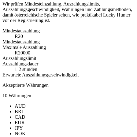
Wir prüfen Mindesteinzahlung, Auszahlungslimits,
Auszahlungsgeschwindigkeit, Währungen und Zahlungsmethoden,
damit österreichische Spieler sehen, wie praktikabel Lucky Hunter
vor der Registrierung ist.
Mindestauszahlung
R20
Mindestauszahlung
Maximale Auszahlung
R20000
Auszahlungslimit
Auszahlungsdauer
1-2 stunden
Erwartete Auszahlungsgeschwindigkeit
Akzeptierte Währungen
10 Währungen
AUD
BRL
CAD
EUR
JPY
NOK