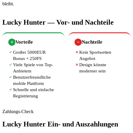
bleibt.
Lucky Hunter — Vor- und Nachteile
Vorteile
Nachteile
＋
－
Großer 5000EUR
Kein Sportwetten
Bonus + 250FS
Angebot
Viele Spiele von Top-
Design könnte
Anbietern
moderner sein
Benutzerfreundliche
mobile Plattform
Schnelle und einfache
Registrierung
Zahlungs-Check
Lucky Hunter Ein- und Auszahlungen