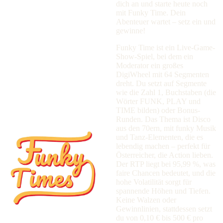
dich an und starte heute noch
mit Funky Time. Dein
Abenteuer wartet – setz ein und
gewinne!
Funky Time ist ein Live-Game-
Show-Spiel, bei dem ein
Moderator ein großes
DigiWheel mit 64 Segmenten
dreht. Du setzt auf Segmente
wie die Zahl 1, Buchstaben (die
Wörter FUNK, PLAY und
TIME bilden) oder Bonus-
Runden. Das Thema ist Disco
aus den 70ern, mit funky Musik
und Tanz-Elementen, die es
lebendig machen – perfekt für
Österreicher, die Action lieben.
Der RTP liegt bei 95,99 %, was
faire Chancen bedeutet, und die
hohe Volatilität sorgt für
spannende Höhen und Tiefen.
Keine Walzen oder
Gewinnlinien, stattdessen setzt
du von 0,10 € bis 500 € pro