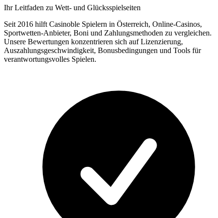
Ihr Leitfaden zu Wett- und Glücksspielseiten
Seit 2016 hilft Casinoble Spielern in Österreich, Online-Casinos,
Sportwetten-Anbieter, Boni und Zahlungsmethoden zu vergleichen.
Unsere Bewertungen konzentrieren sich auf Lizenzierung,
Auszahlungsgeschwindigkeit, Bonusbedingungen und Tools für
verantwortungsvolles Spielen.