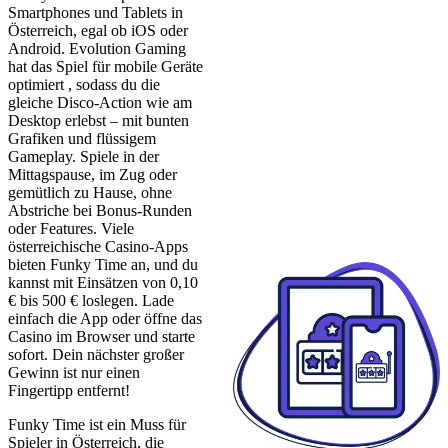
Smartphones und Tablets in
Österreich, egal ob iOS oder
Android. Evolution Gaming
hat das Spiel für mobile Geräte
optimiert , sodass du die
gleiche Disco-Action wie am
Desktop erlebst – mit bunten
Grafiken und flüssigem
Gameplay. Spiele in der
Mittagspause, im Zug oder
gemütlich zu Hause, ohne
Abstriche bei Bonus-Runden
oder Features. Viele
österreichische Casino-Apps
bieten Funky Time an, und du
kannst mit Einsätzen von 0,10
€ bis 500 € loslegen. Lade
einfach die App oder öffne das
Casino im Browser und starte
sofort. Dein nächster großer
Gewinn ist nur einen
Fingertipp entfernt!
Funky Time ist ein Muss für
Spieler in Österreich, die