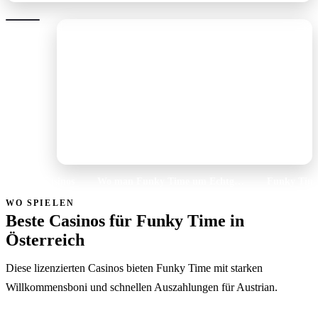
Allgemeine Informationen
Anbieter
Evolution Gaming
Volatilität
Hoch
RTP
95.99%
Beste Casinos
Wo man Funky Time um Echtg…
Funky Tim
WO SPIELEN
Beste Casinos für Funky Time in
Österreich
Diese lizenzierten Casinos bieten Funky Time mit starken
Willkommensboni und schnellen Auszahlungen für Austrian.