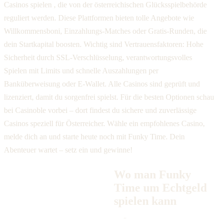
Casinos spielen , die von der österreichischen Glücksspielbehörde
reguliert werden. Diese Plattformen bieten tolle Angebote wie
Willkommensboni, Einzahlungs-Matches oder Gratis-Runden, die
dein Startkapital boosten. Wichtig sind Vertrauensfaktoren: Hohe
Sicherheit durch SSL-Verschlüsselung, verantwortungsvolles
Spielen mit Limits und schnelle Auszahlungen per
Banküberweisung oder E-Wallet. Alle Casinos sind geprüft und
lizenziert, damit du sorgenfrei spielst. Für die besten Optionen schau
bei Casinoble vorbei – dort findest du sichere und zuverlässige
Casinos speziell für Österreicher. Wähle ein empfohlenes Casino,
melde dich an und starte heute noch mit Funky Time. Dein
Abenteuer wartet – setz ein und gewinne!
Wo man Funky
Time um Echtgeld
spielen kann