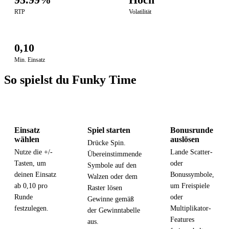
95.99%
Hoch
RTP
Volatilität
0,10
Min. Einsatz
So spielst du Funky Time
01
02
03
Einsatz
Spiel starten
Bonusrunde
wählen
auslösen
Drücke Spin.
Nutze die +/-
Lande Scatter-
Übereinstimmende
Tasten, um
oder
Symbole auf den
deinen Einsatz
Bonussymbole,
Walzen oder dem
ab 0,10 pro
um Freispiele
Raster lösen
Runde
oder
Gewinne gemäß
festzulegen.
Multiplikator-
der Gewinntabelle
Features
aus.