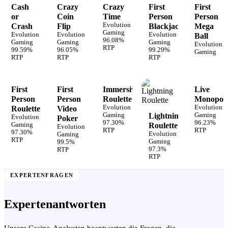
Cash
Crazy
Crazy
First
First
or
Coin
Time
Person
Person
Evolution
Crash
Flip
Blackjack
Mega
Gaming
Evolution
Evolution
Evolution
Ball
96.08%
Gaming
Gaming
Gaming
Evolution
RTP
99.59%
96.05%
99.29%
Gaming
RTP
RTP
RTP
First
First
Immersive
Live
Person
Person
Roulette
Monopol
Evolution
Evolution
Roulette
Video
Gaming
Lightning
Gaming
Evolution
Poker
97.30%
96.23%
Gaming
Roulette
Evolution
RTP
RTP
97.30%
Evolution
Gaming
RTP
Gaming
99.5%
97.3%
RTP
RTP
EXPERTENFRAGEN
Expertenantworten
Unsere Casino-Analysten beantworten die Fragen, die