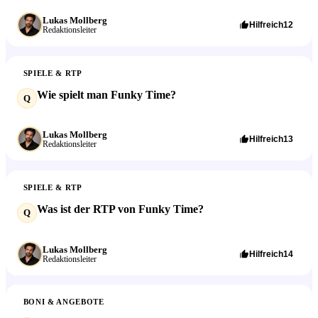
Lukas Mollberg
Hilfreich
12
Redaktionsleiter
SPIELE & RTP
Wie spielt man Funky Time?
Q
Lukas Mollberg
Hilfreich
13
Redaktionsleiter
SPIELE & RTP
Was ist der RTP von Funky Time?
Q
Lukas Mollberg
Hilfreich
14
Redaktionsleiter
BONI & ANGEBOTE