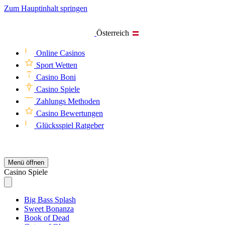
Zum Hauptinhalt springen
Österreich
Online Casinos
Sport Wetten
Casino Boni
Casino Spiele
Zahlungs Methoden
Casino Bewertungen
Glücksspiel Ratgeber
Suchen
Menü öffnen
Casino Spiele
Big Bass Splash
Sweet Bonanza
Book of Dead