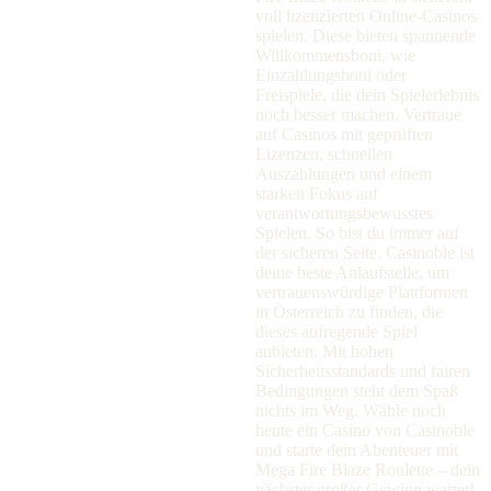
voll lizenzierten Online-Casinos
spielen. Diese bieten spannende
Willkommensboni, wie
Einzahlungsboni oder
Freispiele, die dein Spielerlebnis
noch besser machen. Vertraue
auf Casinos mit geprüften
Lizenzen, schnellen
Auszahlungen und einem
starken Fokus auf
verantwortungsbewusstes
Spielen. So bist du immer auf
der sicheren Seite. Casinoble ist
deine beste Anlaufstelle, um
vertrauenswürdige Plattformen
in Österreich zu finden, die
dieses aufregende Spiel
anbieten. Mit hohen
Sicherheitsstandards und fairen
Bedingungen steht dem Spaß
nichts im Weg. Wähle noch
heute ein Casino von Casinoble
und starte dein Abenteuer mit
Mega Fire Blaze Roulette – dein
nächster großer Gewinn wartet!