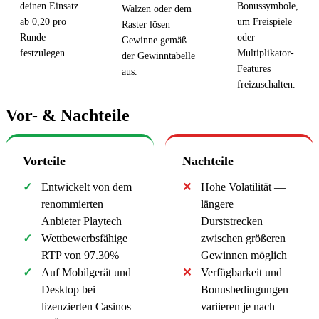
deinen Einsatz
Bonussymbole,
Walzen oder dem
ab 0,20 pro
um Freispiele
Raster lösen
Runde
oder
Gewinne gemäß
festzulegen.
Multiplikator-
der Gewinntabelle
Features
aus.
freizuschalten.
Vor- & Nachteile
Vorteile
Nachteile
Entwickelt von dem
Hohe Volatilität —
renommierten
längere
Anbieter Playtech
Durststrecken
Wettbewerbsfähige
zwischen größeren
RTP von 97.30%
Gewinnen möglich
Auf Mobilgerät und
Verfügbarkeit und
Desktop bei
Bonusbedingungen
lizenzierten Casinos
variieren je nach