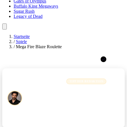
Gates of Olympus
Buffalo King Megaways
Sugar Rush
Legacy of Dead
Startseite
/
Spiele
/
Mega Fire Blaze Roulette
Mega Fire Blaze Roulette
VERIFIZIERTE MEINUNG
TIPP DER REDAKTION
Praxischeck: Mega Fire Blaze
▶ Mit
Lukas Mollberg
Roulette (Playtech) — es
Echtgeld
Redaktionsleiter
spielen
knallt seltener, aber wenn es
läuft, merkst du es, Regeln
Gratis
sitzen schnell.
spielen
(Demo)