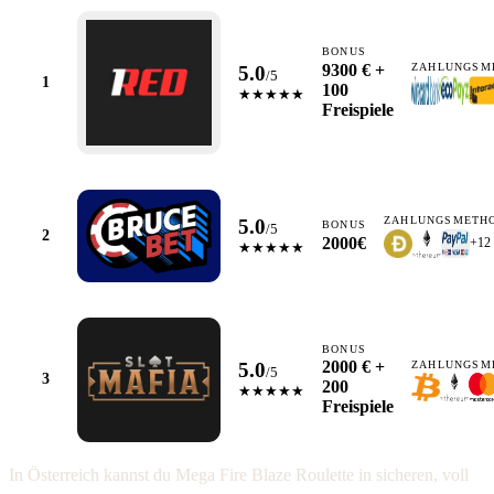
BONUS
9300 € +
ZAHLUNGSM
5.0
/5
1
100
★★★★★
Freispiele
ZAHLUNGSMETH
5.0
BONUS
/5
2
2000€
+12
★★★★★
BONUS
2000 € +
ZAHLUNGSM
5.0
/5
3
200
★★★★★
Freispiele
In Österreich kannst du Mega Fire Blaze Roulette in sicheren, voll