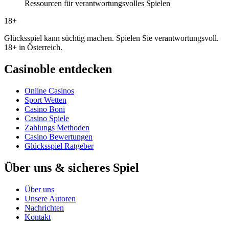
Ressourcen für verantwortungsvolles Spielen
18+
Glücksspiel kann süchtig machen. Spielen Sie verantwortungsvoll.
18+ in Österreich.
Casinoble entdecken
Online Casinos
Sport Wetten
Casino Boni
Casino Spiele
Zahlungs Methoden
Casino Bewertungen
Glücksspiel Ratgeber
Über uns & sicheres Spiel
Über uns
Unsere Autoren
Nachrichten
Kontakt