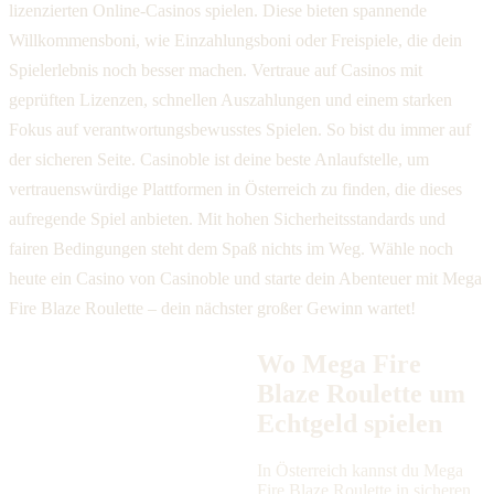
lizenzierten Online-Casinos spielen. Diese bieten spannende
Willkommensboni, wie Einzahlungsboni oder Freispiele, die dein
Spielerlebnis noch besser machen. Vertraue auf Casinos mit
geprüften Lizenzen, schnellen Auszahlungen und einem starken
Fokus auf verantwortungsbewusstes Spielen. So bist du immer auf
der sicheren Seite. Casinoble ist deine beste Anlaufstelle, um
vertrauenswürdige Plattformen in Österreich zu finden, die dieses
aufregende Spiel anbieten. Mit hohen Sicherheitsstandards und
fairen Bedingungen steht dem Spaß nichts im Weg. Wähle noch
heute ein Casino von Casinoble und starte dein Abenteuer mit Mega
Fire Blaze Roulette – dein nächster großer Gewinn wartet!
Wo Mega Fire
Blaze Roulette um
Echtgeld spielen
In Österreich kannst du Mega
Fire Blaze Roulette in sicheren,