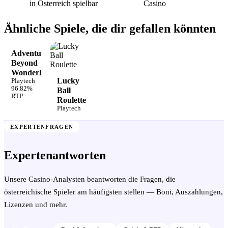
in Österreich spielbar
Casino
Ähnliche Spiele, die dir gefallen könnten
Adventures
Beyond
Wonderland
Lucky
Playtech
96.82%
Ball
RTP
Roulette
Playtech
EXPERTENFRAGEN
Expertenantworten
Unsere Casino-Analysten beantworten die Fragen, die
österreichische Spieler am häufigsten stellen — Boni, Auszahlungen,
Lizenzen und mehr.