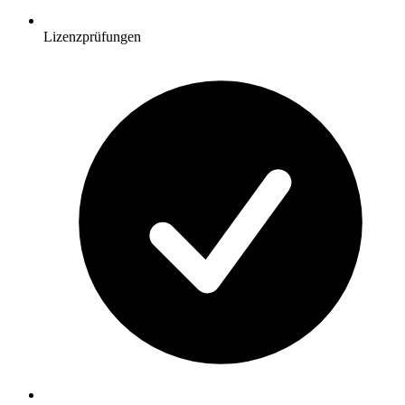
Lizenzprüfungen