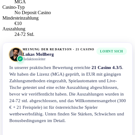
MGA
Casino-Typ
No Deposit Casino
Mindesteinzahlung
€10
Auszahlung
24-72 Std.
MEINUNG DER REDAKTION · 21 CASINO
LOHNT SICH
Lukas Mollberg
Redaktionsleiter
In unserer praktischen Bewertung erreichte
21 Casino
4.3/5
.
Wir haben die Lizenz (MGA) geprüft, in EUR mit gängigen
Zahlungsmethoden eingezahlt, Spielautomaten und Live-
Tische getestet und eine echte Auszahlung abgeschlossen,
bevor wir veröffentlicht haben. Die Auszahlungen wurden in
24-72 std. abgeschlossen, und das Willkommensangebot (300
€ + 21 Freispiele) ist für österreichische Spieler
wettbewerbsfähig. Unten finden Sie Stärken, Schwächen und
Bonusbedingungen im Detail.
21 Casino besuchen
→