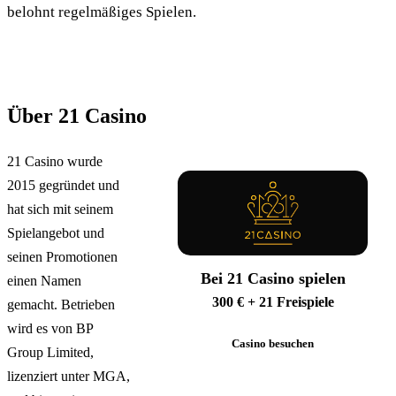
belohnt regelmäßiges Spielen.
Über 21 Casino
21 Casino wurde
2015 gegründet und
hat sich mit seinem
Spielangebot und
seinen Promotionen
Bei 21 Casino spielen
einen Namen
300 € + 21 Freispiele
gemacht. Betrieben
wird es von BP
Casino besuchen
Group Limited,
lizenziert unter MGA,