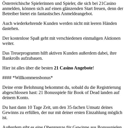
Österreichische Spielerinnen und Spieler, die sich bei 21Casino
anmelden, können sich auf einen glänzenden Start freuen, denn der
Betreiber bietet ein fantastisches Anmeldeangebot.
Auch wiederkehrende Kunden werden nicht mit leeren Händen
dastehen.
Der kostenlose Spaß geht mit verschiedenen einmaligen Aktionen
weiter.
Das Treueprogramm hilft aktiven Kunden außerdem dabei, ihre
Bankrolls aufzubauen.
Hier ist alles über die besten
21 Casino Angebote
!
#### *Willkommensbonus*
Deine erste Belohnung bekommst du, sobald du die Registrierung
abgeschlossen hast: 21 Bonusspiele für Book of Dead landen auf
deinem Konto.
Du hast dann 10 Tage Zeit, um den 35-fachen Umsatz deines
Gewinns zu erfüllen, der nur mit deiner ersten Einzahlung möglich
ist.
Außerdem gibt es eine Obergrenze für Gewinne aus Bonusspielen