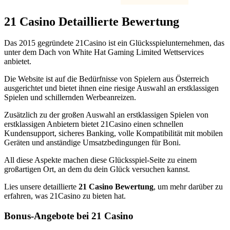
21 Casino Detaillierte Bewertung
Das 2015 gegründete 21Casino ist ein Glücksspielunternehmen, das
unter dem Dach von White Hat Gaming Limited Wettservices
anbietet.
Die Website ist auf die Bedürfnisse von Spielern aus Österreich
ausgerichtet und bietet ihnen eine riesige Auswahl an erstklassigen
Spielen und schillernden Werbeanreizen.
Zusätzlich zu der großen Auswahl an erstklassigen Spielen von
erstklassigen Anbietern bietet 21Casino einen schnellen
Kundensupport, sicheres Banking, volle Kompatibilität mit mobilen
Geräten und anständige Umsatzbedingungen für Boni.
All diese Aspekte machen diese Glücksspiel-Seite zu einem
großartigen Ort, an dem du dein Glück versuchen kannst.
Lies unsere detaillierte
21 Casino Bewertung
, um mehr darüber zu
erfahren, was 21Casino zu bieten hat.
Bonus-Angebote bei 21 Casino