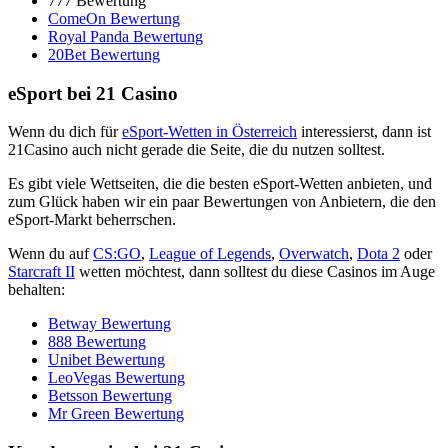
777 Bewertung
ComeOn Bewertung
Royal Panda Bewertung
20Bet Bewertung
eSport bei 21 Casino
Wenn du dich für
eSport-Wetten in Österreich
interessierst, dann ist
21Casino auch nicht gerade die Seite, die du nutzen solltest.
Es gibt viele Wettseiten, die die besten eSport-Wetten anbieten, und
zum Glück haben wir ein paar Bewertungen von Anbietern, die den
eSport-Markt beherrschen.
Wenn du auf
CS:GO
,
League of Legends
,
Overwatch
,
Dota 2
oder
Starcraft II
wetten möchtest, dann solltest du diese Casinos im Auge
behalten:
Betway Bewertung
888 Bewertung
Unibet Bewertung
LeoVegas Bewertung
Betsson Bewertung
Mr Green Bewertung