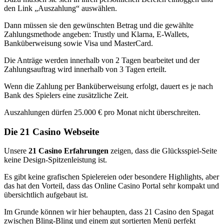
den Link „Auszahlung“ auswählen.
Dann müssen sie den gewünschten Betrag und die gewählte
Zahlungsmethode angeben: Trustly und Klarna, E-Wallets,
Banküberweisung sowie Visa und MasterCard.
Die Anträge werden innerhalb von 2 Tagen bearbeitet und der
Zahlungsauftrag wird innerhalb von 3 Tagen erteilt.
Wenn die Zahlung per Banküberweisung erfolgt, dauert es je nach
Bank des Spielers eine zusätzliche Zeit.
Auszahlungen dürfen 25.000 € pro Monat nicht überschreiten.
Die 21 Casino Webseite
Unsere
21 Casino Erfahrungen
zeigen, dass die Glücksspiel-Seite
keine Design-Spitzenleistung ist.
Es gibt keine grafischen Spielereien oder besondere Highlights, aber
das hat den Vorteil, dass das Online Casino Portal sehr kompakt und
übersichtlich aufgebaut ist.
Im Grunde können wir hier behaupten, dass 21 Casino den Spagat
zwischen Bling-Bling und einem gut sortierten Menü perfekt