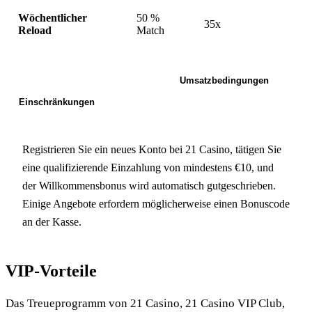
Wöchentlicher
50 %
35x
Reload
Match
So sichern Sie sich den Bonus
Umsatzbedingungen
Einschränkungen
Registrieren Sie ein neues Konto bei 21 Casino, tätigen Sie
eine qualifizierende Einzahlung von mindestens €10, und
der Willkommensbonus wird automatisch gutgeschrieben.
Einige Angebote erfordern möglicherweise einen Bonuscode
an der Kasse.
VIP-Vorteile
Das Treueprogramm von 21 Casino, 21 Casino VIP Club,