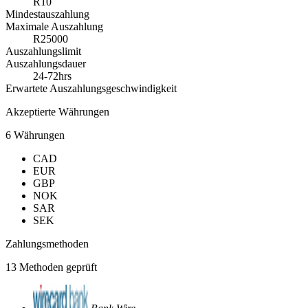
R10
Mindestauszahlung
Maximale Auszahlung
R25000
Auszahlungslimit
Auszahlungsdauer
24-72hrs
Erwartete Auszahlungsgeschwindigkeit
Akzeptierte Währungen
6 Währungen
CAD
EUR
GBP
NOK
SAR
SEK
Zahlungsmethoden
13 Methoden geprüft