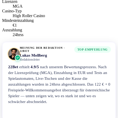
Lizenzen
MGA
Casino-Typ
High Roller Casino
Mindesteinzahlung
€1
Auszahlung
24hrss
MEINUNG DER REDAKTION ·
TOP-EMPFEHLUNG
22BET
Lukas Mollberg
Redaktionsleiter
22Bet
erhielt
4.9/5
nach unserem Bewertungsprozess. Nach
der Lizenzprüfung (MGA), Einzahlung in EUR und Tests an
Spielautomaten, Live-Tischen und der Kasse die
auszahlungen wurden in 24hrss abgeschlossen. Das 122 € + 0
Freispiele-Willkommensangebot überzeugt für österreichische
Spieler — unten zeigen wir, wo es stark ist und wo es
schwächer abschneidet.
22Bet besuchen
→