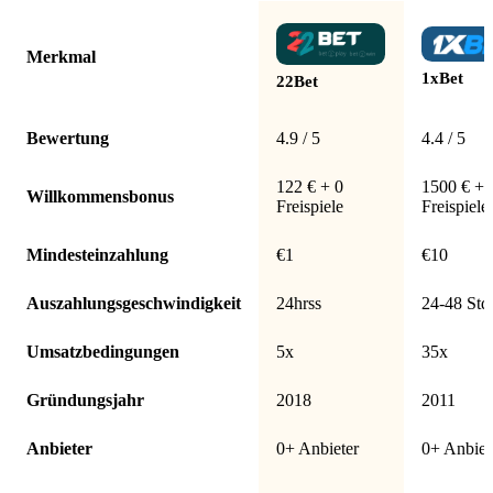
Merkmal
1xBet
22Bet
Bewertung
4.9 / 5
4.4 / 5
122 € + 0
1500 € + 
Willkommensbonus
Freispiele
Freispiele
Mindesteinzahlung
€1
€10
Auszahlungsgeschwindigkeit
24hrss
24-48 Std
Umsatzbedingungen
5x
35x
Gründungsjahr
2018
2011
Anbieter
0+ Anbieter
0+ Anbiet