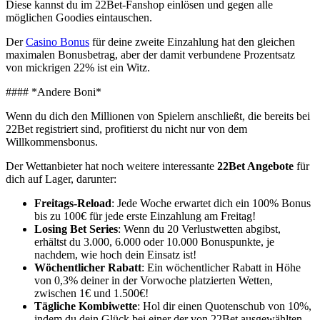
Diese kannst du im 22Bet-Fanshop einlösen und gegen alle
möglichen Goodies eintauschen.
Der
Casino Bonus
für deine zweite Einzahlung hat den gleichen
maximalen Bonusbetrag, aber der damit verbundene Prozentsatz
von mickrigen 22% ist ein Witz.
#### *Andere Boni*
Wenn du dich den Millionen von Spielern anschließt, die bereits bei
22Bet registriert sind, profitierst du nicht nur von dem
Willkommensbonus.
Der Wettanbieter hat noch weitere interessante
22Bet Angebote
für
dich auf Lager, darunter:
Freitags-Reload
: Jede Woche erwartet dich ein 100% Bonus
bis zu 100€ für jede erste Einzahlung am Freitag!
Losing Bet Series
: Wenn du 20 Verlustwetten abgibst,
erhältst du 3.000, 6.000 oder 10.000 Bonuspunkte, je
nachdem, wie hoch dein Einsatz ist!
Wöchentlicher Rabatt
: Ein wöchentlicher Rabatt in Höhe
von 0,3% deiner in der Vorwoche platzierten Wetten,
zwischen 1€ und 1.500€!
Tägliche Kombiwette
: Hol dir einen Quotenschub von 10%,
indem du dein Glück bei einer der von 22Bet ausgewählten