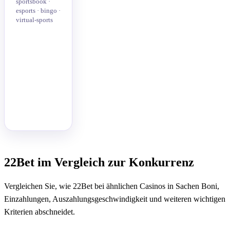
sportsbook ·
esports · bingo ·
virtual-sports
22Bet im Vergleich zur Konkurrenz
Vergleichen Sie, wie 22Bet bei ähnlichen Casinos in Sachen Boni,
Einzahlungen, Auszahlungsgeschwindigkeit und weiteren wichtigen
Kriterien abschneidet.