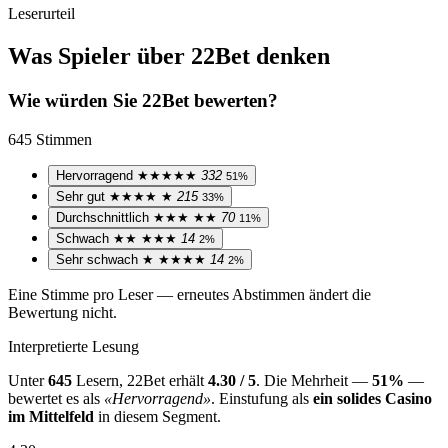
Leserurteil
Was Spieler über 22Bet denken
Wie würden Sie 22Bet bewerten?
645 Stimmen
Hervorragend
★★★★★
332
51%
Sehr gut
★★★★
★
215
33%
Durchschnittlich
★★★
★★
70
11%
Schwach
★★
★★★
14
2%
Sehr schwach
★
★★★★
14
2%
Eine Stimme pro Leser — erneutes Abstimmen ändert die
Bewertung nicht.
Interpretierte Lesung
Unter
645
Lesern, 22Bet erhält
4.30 / 5
. Die Mehrheit —
51%
—
bewertet es als
«Hervorragend»
. Einstufung als
ein solides Casino
im Mittelfeld
in diesem Segment.