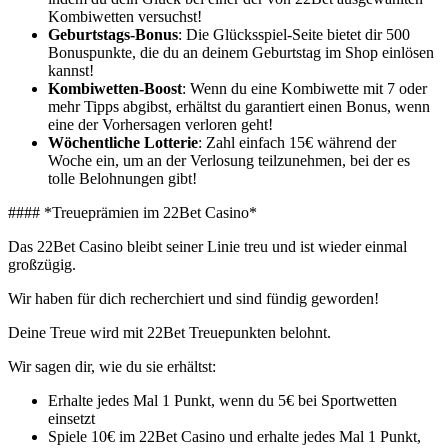
Kombiwetten versuchst!
Geburtstags-Bonus
: Die Glücksspiel-Seite bietet dir 500
Bonuspunkte, die du an deinem Geburtstag im Shop einlösen
kannst!
Kombiwetten-Boost
: Wenn du eine Kombiwette mit 7 oder
mehr Tipps abgibst, erhältst du garantiert einen Bonus, wenn
eine der Vorhersagen verloren geht!
Wöchentliche Lotterie
: Zahl einfach 15€ während der
Woche ein, um an der Verlosung teilzunehmen, bei der es
tolle Belohnungen gibt!
#### *Treueprämien im 22Bet Casino*
Das 22Bet Casino bleibt seiner Linie treu und ist wieder einmal
großzügig.
Wir haben für dich recherchiert und sind fündig geworden!
Deine Treue wird mit 22Bet Treuepunkten belohnt.
Wir sagen dir, wie du sie erhältst:
Erhalte jedes Mal 1 Punkt, wenn du 5€ bei Sportwetten
einsetzt
Spiele 10€ im 22Bet Casino und erhalte jedes Mal 1 Punkt,