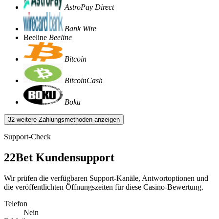
AstroPay Direct
Bank Wire
Beeline
Beeline
Bitcoin
BitcoinCash
Boku
32 weitere Zahlungsmethoden anzeigen
Support-Check
22Bet Kundensupport
Wir prüfen die verfügbaren Support-Kanäle, Antwortoptionen und
die veröffentlichten Öffnungszeiten für diese Casino-Bewertung.
Telefon
Nein