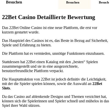
Besuchen
Besuchen
Besuche
22Bet Casino Detaillierte Bewertung
Das 22Bet Online Casino ist eine neue Plattform, die erst vor
kurzem gestartet wurde.
Das Hauptziel des Casinos ist es, das Beste in Bezug auf Sicherheit,
Spiele und Erfahrung zu bieten.
Die Plattform hat es vermieden, unnötige Funktionen einzubauen.
Stattdessen hat 22Bet einen Katalog mit den „besten“ Spielen
zusammengestellt und sie in eine ausgezeichnete,
benutzerfreundliche Plattform verpackt.
Die Hauptattraktion von 22Bet ist jedoch definitiv die Leichtigkeit,
mit der die Spieler spielen können, sowie die Auswahl an
22Bet
Slots
.
Da das Casino auf ablenkende Designs und Themen verzichtet hat,
können sich die Spielerinnen und Spieler schnell und mühelos in das
Spiel ihrer Wahl stürzen.