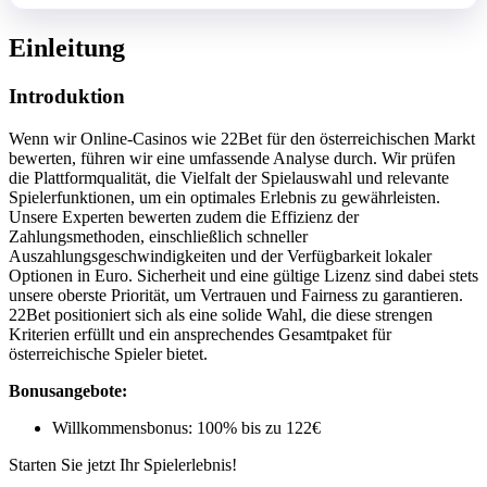
Einleitung
Introduktion
Wenn wir Online-Casinos wie 22Bet für den österreichischen Markt
bewerten, führen wir eine umfassende Analyse durch. Wir prüfen
die Plattformqualität, die Vielfalt der Spielauswahl und relevante
Spielerfunktionen, um ein optimales Erlebnis zu gewährleisten.
Unsere Experten bewerten zudem die Effizienz der
Zahlungsmethoden, einschließlich schneller
Auszahlungsgeschwindigkeiten und der Verfügbarkeit lokaler
Optionen in Euro. Sicherheit und eine gültige Lizenz sind dabei stets
unsere oberste Priorität, um Vertrauen und Fairness zu garantieren.
22Bet positioniert sich als eine solide Wahl, die diese strengen
Kriterien erfüllt und ein ansprechendes Gesamtpaket für
österreichische Spieler bietet.
Bonusangebote:
Willkommensbonus: 100% bis zu 122€
Starten Sie jetzt Ihr Spielerlebnis!