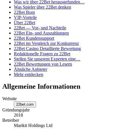
Was wir über 22Bet herausgefunden…
Was Spieler über 22Bet denken
22Bet Boni
VIP-Vorteile
Über 22Bet
22Bet — Vor- und Nachteile
22Bet Ein- und Auszahlungen
22Bet Kundensupport
22Bet im Vergleich zur Konkurrenz
22Bet Casino Detaillierte Bewertung
Redaktionelle Fragen zu 22Bet
Stellen Sie unserem Experten eine…
22Bet Bewertungen von Lesern
Ähnliche Anbieter
Mehr entdecken
Allgemeine Informationen
Website
22bet.com
Gründungsjahr
2018
Betreiber
Marikit Holdings Ltd