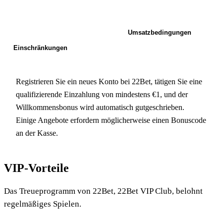
So sichern Sie sich den Bonus
Umsatzbedingungen
Einschränkungen
Registrieren Sie ein neues Konto bei 22Bet, tätigen Sie eine
qualifizierende Einzahlung von mindestens €1, und der
Willkommensbonus wird automatisch gutgeschrieben.
Einige Angebote erfordern möglicherweise einen Bonuscode
an der Kasse.
VIP-Vorteile
Das Treueprogramm von 22Bet, 22Bet VIP Club, belohnt
regelmäßiges Spielen.