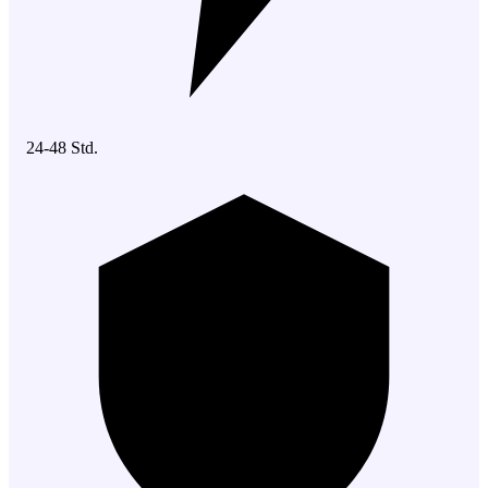
24-48 Std.