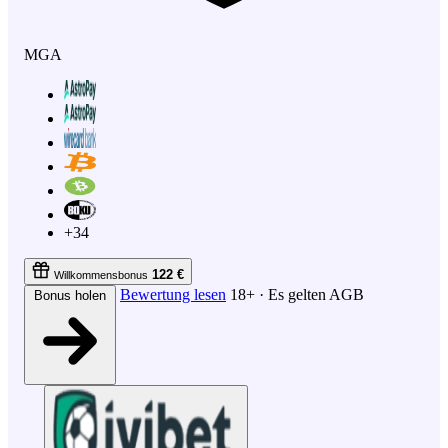
MGA
+34
122 €
Willkommensbonus
Bewertung lesen
18+ · Es gelten AGB
Bonus holen