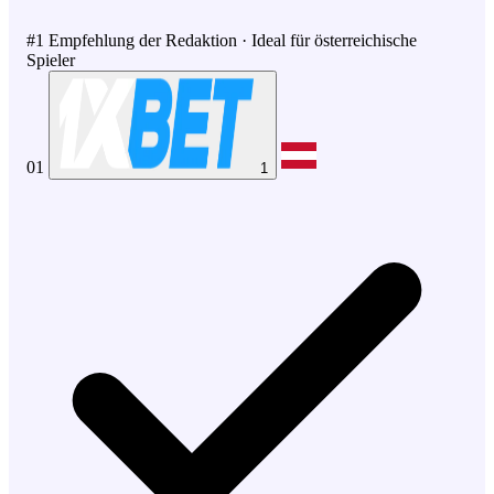
#1 Empfehlung der Redaktion · Ideal für österreichische
Spieler
01
1