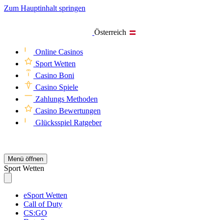
Zum Hauptinhalt springen
Österreich
Online Casinos
Sport Wetten
Casino Boni
Casino Spiele
Zahlungs Methoden
Casino Bewertungen
Glücksspiel Ratgeber
Suchen
Menü öffnen
Sport Wetten
eSport Wetten
Call of Duty
CS:GO