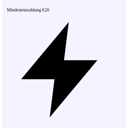
Mindesteinzahlung €20