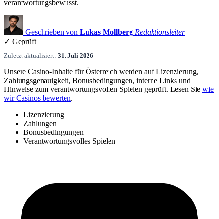
verantwortungsbewusst.
Geschrieben von
Lukas Mollberg
Redaktionsleiter
✓
Geprüft
Zuletzt aktualisiert:
31. Juli 2026
Unsere Casino-Inhalte für Österreich werden auf Lizenzierung,
Zahlungsgenauigkeit, Bonusbedingungen, interne Links und
Hinweise zum verantwortungsvollen Spielen geprüft. Lesen Sie
wie
wir Casinos bewerten
.
Lizenzierung
Zahlungen
Bonusbedingungen
Verantwortungsvolles Spielen