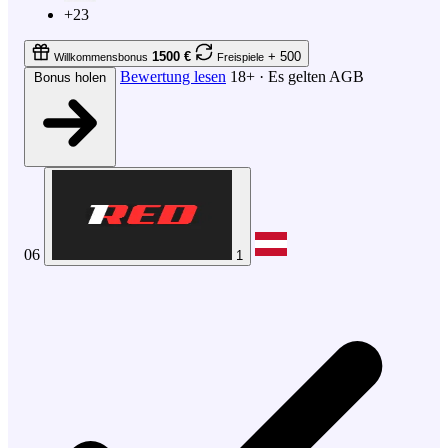
+23
1500 €
+ 500
Willkommensbonus
Freispiele
Bewertung lesen
18+ · Es gelten AGB
Bonus holen
06
1