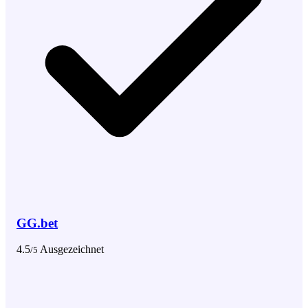
GG.bet
4.5
Ausgezeichnet
/5