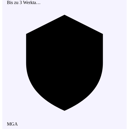
Bis zu 3 Werkta…
MGA