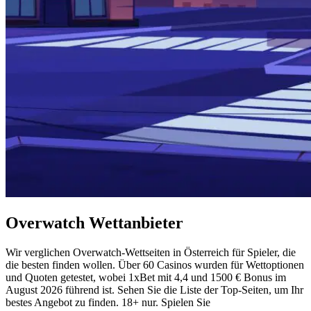
Overwatch Wettanbieter
Wir verglichen Overwatch-Wettseiten in Österreich für Spieler, die
die besten finden wollen. Über 60 Casinos wurden für Wettoptionen
und Quoten getestet, wobei 1xBet mit 4,4 und 1500 € Bonus im
August 2026 führend ist. Sehen Sie die Liste der Top-Seiten, um Ihr
bestes Angebot zu finden. 18+ nur. Spielen Sie