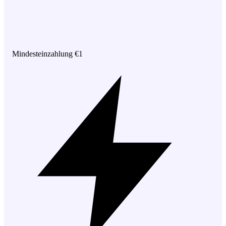
Mindesteinzahlung €1