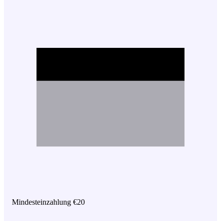
Mindesteinzahlung €20