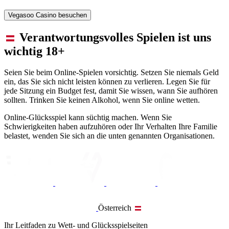
Vegasoo Casino besuchen
Verantwortungsvolles Spielen ist uns
wichtig
18+
Seien Sie beim Online-Spielen vorsichtig. Setzen Sie niemals Geld
ein, das Sie sich nicht leisten können zu verlieren. Legen Sie für
jede Sitzung ein Budget fest, damit Sie wissen, wann Sie aufhören
sollten. Trinken Sie keinen Alkohol, wenn Sie online wetten.
Online-Glücksspiel kann süchtig machen. Wenn Sie
Schwierigkeiten haben aufzuhören oder Ihr Verhalten Ihre Familie
belastet, wenden Sie sich an die unten genannten Organisationen.
Österreich
Ihr Leitfaden zu Wett- und Glücksspielseiten