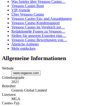
Was Spieler über Vegasoo Casino…
Vegasoo Casino Boni
VIP-Vorteile
Über Vegasoo Casino
Vegasoo Casino Ein- und Auszahlungen
Vegasoo Casino Kundensupport
Vegasoo Casino im Vergleich zur…
Redaktionelle Fragen zu Vegasoo…
Stellen Sie unserem Experten eine…
Vegasoo Casino Bewertungen von…
Ähnliche Anbieter
Mehr entdecken
Allgemeine Informationen
Website
www.vegasoo.com
Gründungsjahr
2021
Betreiber
Genesis Global Limited
Lizenzen
MGA
Casino-Typ