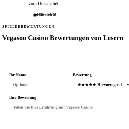
zum Umsatz bei.
Hilfreich
16
SPIELERBEWERTUNGEN
Vegasoo Casino Bewertungen von Lesern
Bewertung abgeben
Ihr Name
Bewertung
Ihre Bewertung