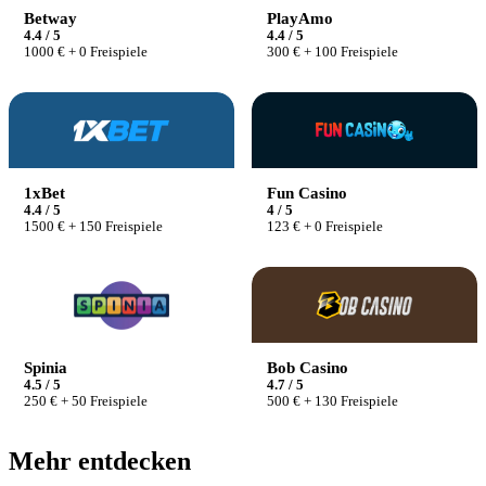
Betway
PlayAmo
4.4 / 5
4.4 / 5
1000 € + 0 Freispiele
300 € + 100 Freispiele
1xBet
Fun Casino
4.4 / 5
4 / 5
1500 € + 150 Freispiele
123 € + 0 Freispiele
Spinia
Bob Casino
4.5 / 5
4.7 / 5
250 € + 50 Freispiele
500 € + 130 Freispiele
Mehr entdecken