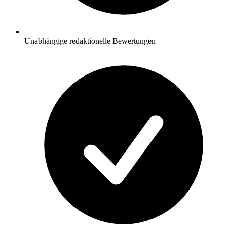
Unabhängige redaktionelle Bewertungen