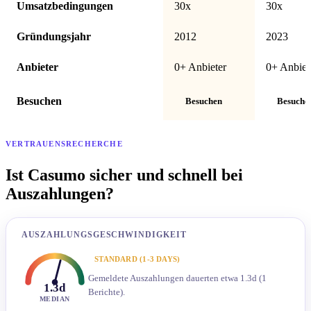
Umsatzbedingungen
30x
30x
Gründungsjahr
2012
2023
Anbieter
0+ Anbieter
0+ Anbiet
Besuchen
Besuchen
Besuche
VERTRAUENSRECHERCHE
Ist Casumo sicher und schnell bei
Auszahlungen?
AUSZAHLUNGSGESCHWINDIGKEIT
STANDARD (1-3 DAYS)
Gemeldete Auszahlungen dauerten etwa 1.3d (1
1.3d
Berichte).
MEDIAN