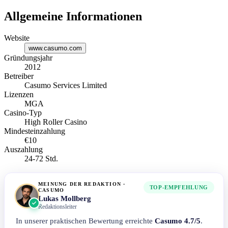
Allgemeine Informationen
Website
www.casumo.com
Gründungsjahr
2012
Betreiber
Casumo Services Limited
Lizenzen
MGA
Casino-Typ
High Roller Casino
Mindesteinzahlung
€10
Auszahlung
24-72 Std.
MEINUNG DER REDAKTION ·
TOP-EMPFEHLUNG
CASUMO
Lukas Mollberg
Redaktionsleiter
In unserer praktischen Bewertung erreichte
Casumo
4.7/5
.