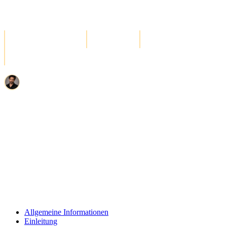
4.7
★★★★★
/5
MINDESTEINZAHLUNG
AUSZAHLUNG
UMSATZBEDINGUNGEN
€10
24-72 Std.
30x
GEGR.
2012
Rezensiert von
Lukas Mollberg
· Redaktionsleiter · Österreich ·
Aktualisiert July 2026
WILLKOMMENSBONUS
500 € + 120 Freispiele
Casino besuchen
18+ · Nur für Neukunden ·
Es gelten AGB
Allgemeine Informationen
Einleitung