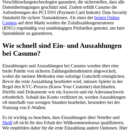
Verschlüsselungstechnologien garantiert, die sicherstellen, dass alle
Datenübertragungen geschützt sind. Zudem erfüllt Casumo die
Anforderungen des PCI DSS (Payment Card Industry Data Security
Standard) für sichere Transaktionen. Als eines der
besten Online
Casinos
auf dem Markt werden die Zufallszahlengeneratoren
(RNG) regelmäßig von unabhängigen Prüfstellen getestet, um faire
Spielabläufe zu garantieren.
Wie schnell sind Ein- und Auszahlungen
bei Casumo?
Einzahlungen und Auszahlungen bei Casumo werden über eine
breite Palette von sicheren Zahlungsdienstleistern abgewickelt,
wobei die meisten Methoden eine sofortige Gutschrift ermöglichen.
Bevor die erste Auszahlung bearbeitet wird, müssen Spieler in der
Regel den KYC-Prozess (Know Your Customer) durchlaufen.
Hierfür sind Dokumente wie ein Ausweis und ein Adressnachweis
erforderlich. Sobald das Konto verifiziert ist, werden Auszahlungen
oft innerhalb von wenigen Stunden bearbeitet, besonders bei der
Nutzung von E-Wallets.
Es ist wichtig zu beachten, dass Einzahlungen über Neteller und
Skrill
oft nicht für den Erhalt des Willkommensbonus qualifizieren.
Wir empfehlen daher für die erste Einzahlung andere Optionen. Hier