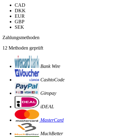
CAD
DKK
EUR
GBP
SEK
Zahlungsmethoden
12 Methoden geprüft
Bank Wire
CashtoCode
Giropay
iDEAL
MasterCard
MuchBetter