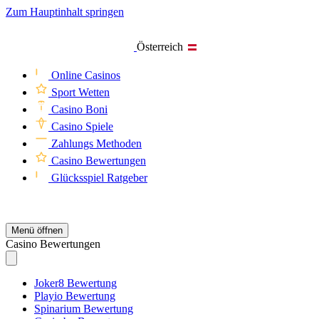
Zum Hauptinhalt springen
Österreich
Online Casinos
Sport Wetten
Casino Boni
Casino Spiele
Zahlungs Methoden
Casino Bewertungen
Glücksspiel Ratgeber
Suchen
Menü öffnen
Casino Bewertungen
Joker8 Bewertung
Playio Bewertung
Spinarium Bewertung