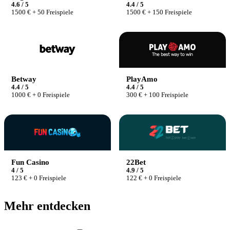
4.6 / 5
4.4 / 5
1500 € + 50 Freispiele
1500 € + 150 Freispiele
Betway
PlayAmo
4.4 / 5
4.4 / 5
1000 € + 0 Freispiele
300 € + 100 Freispiele
Fun Casino
22Bet
4 / 5
4.9 / 5
123 € + 0 Freispiele
122 € + 0 Freispiele
Mehr entdecken