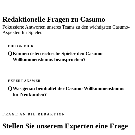
BEWERTUNGSREDAKTION
Redaktionelle Fragen zu Casumo
Fokussierte Antworten unseres Teams zu den wichtigsten Casumo-
Aspekten für Spieler.
EDITOR PICK
Q
Können österreichische Spieler den Casumo
Willkommensbonus beanspruchen?
EXPERT ANSWER
Q
Was genau beinhaltet der Casumo Willkommensbonus
für Neukunden?
FRAGE AN DIE REDAKTION
Stellen Sie unserem Experten eine Frage