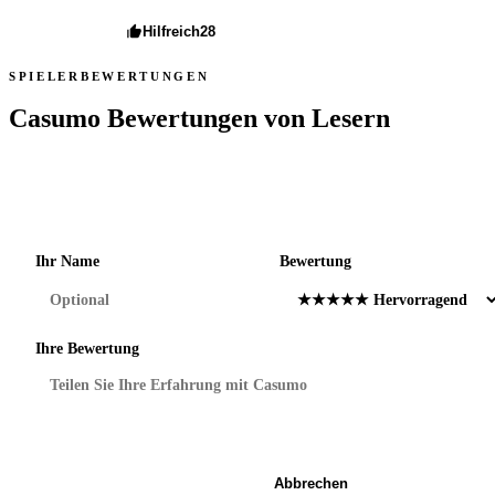
Hilfreich
28
SPIELERBEWERTUNGEN
Casumo Bewertungen von Lesern
Bewertung abgeben
Ihr Name
Bewertung
Ihre Bewertung
Bewertung veröffentlichen
Abbrechen