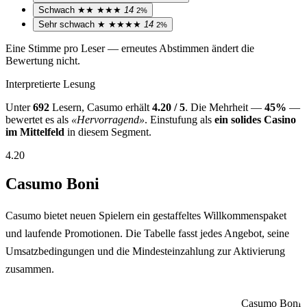
Schwach
★★
★★★
14
2%
Sehr schwach
★
★★★★
14
2%
Eine Stimme pro Leser — erneutes Abstimmen ändert die
Bewertung nicht.
Interpretierte Lesung
Unter
692
Lesern, Casumo erhält
4.20 / 5
. Die Mehrheit —
45%
—
bewertet es als
«Hervorragend»
. Einstufung als
ein solides Casino
im Mittelfeld
in diesem Segment.
4.20
Casumo Boni
Casumo bietet neuen Spielern ein gestaffeltes Willkommenspaket
und laufende Promotionen. Die Tabelle fasst jedes Angebot, seine
Umsatzbedingungen und die Mindesteinzahlung zur Aktivierung
zusammen.
Casumo Boni