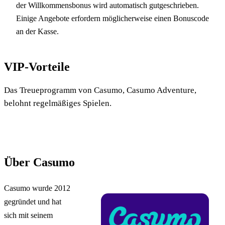
der Willkommensbonus wird automatisch gutgeschrieben.
Einige Angebote erfordern möglicherweise einen Bonuscode
an der Kasse.
VIP-Vorteile
Das Treueprogramm von Casumo, Casumo Adventure,
belohnt regelmäßiges Spielen.
Über Casumo
Casumo wurde 2012
gegründet und hat
sich mit seinem