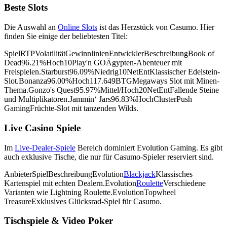
Beste Slots
Die Auswahl an
Online Slots
ist das Herzstück von Casumo. Hier
finden Sie einige der beliebtesten Titel:
SpielRTPVolatilitätGewinnlinienEntwicklerBeschreibungBook of
Dead96.21%Hoch10Play'n GOÄgypten-Abenteuer mit
Freispielen.Starburst96.09%Niedrig10NetEntKlassischer Edelstein-
Slot.Bonanza96.00%Hoch117.649BTGMegaways Slot mit Minen-
Thema.Gonzo's Quest95.97%Mittel/Hoch20NetEntFallende Steine
und Multiplikatoren.Jammin‘ Jars96.83%HochClusterPush
GamingFrüchte-Slot mit tanzenden Wilds.
Live Casino Spiele
Im
Live-Dealer-Spiele
Bereich dominiert Evolution Gaming. Es gibt
auch exklusive Tische, die nur für Casumo-Spieler reserviert sind.
AnbieterSpielBeschreibungEvolution
Blackjack
Klassisches
Kartenspiel mit echten Dealern.Evolution
Roulette
Verschiedene
Varianten wie Lightning Roulette.EvolutionTopwheel
TreasureExklusives Glücksrad-Spiel für Casumo.
Tischspiele & Video Poker