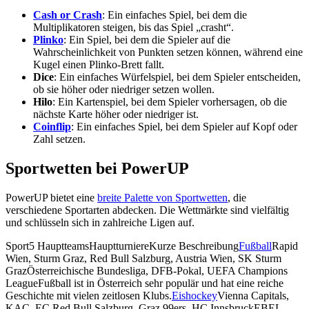
Cash or Crash
: Ein einfaches Spiel, bei dem die
Multiplikatoren steigen, bis das Spiel „crasht“.
Plinko
: Ein Spiel, bei dem die Spieler auf die
Wahrscheinlichkeit von Punkten setzen können, während eine
Kugel einen Plinko-Brett fallt.
Dice
: Ein einfaches Würfelspiel, bei dem Spieler entscheiden,
ob sie höher oder niedriger setzen wollen.
Hilo
: Ein Kartenspiel, bei dem Spieler vorhersagen, ob die
nächste Karte höher oder niedriger ist.
Coinflip
: Ein einfaches Spiel, bei dem Spieler auf Kopf oder
Zahl setzen.
Sportwetten bei PowerUP
PowerUP bietet eine
breite Palette von Sportwetten
, die
verschiedene Sportarten abdecken. Die Wettmärkte sind vielfältig
und schlüsseln sich in zahlreiche Ligen auf.
Sport5 HauptteamsHauptturniereKurze Beschreibung
Fußball
Rapid
Wien, Sturm Graz, Red Bull Salzburg, Austria Wien, SK Sturm
GrazÖsterreichische Bundesliga, DFB-Pokal, UEFA Champions
LeagueFußball ist in Österreich sehr populär und hat eine reiche
Geschichte mit vielen zeitlosen Klubs.
Eishockey
Vienna Capitals,
KAC, EC Red Bull Salzburg, Graz 99ers, HC InnsbruckEBEL,