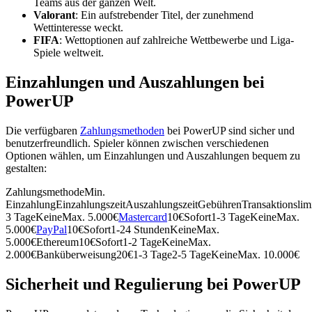
Teams aus der ganzen Welt.
Valorant
: Ein aufstrebender Titel, der zunehmend
Wettinteresse weckt.
FIFA
: Wettoptionen auf zahlreiche Wettbewerbe und Liga-
Spiele weltweit.
Einzahlungen und Auszahlungen bei
PowerUP
Die verfügbaren
Zahlungsmethoden
bei PowerUP sind sicher und
benutzerfreundlich. Spieler können zwischen verschiedenen
Optionen wählen, um Einzahlungen und Auszahlungen bequem zu
gestalten:
ZahlungsmethodeMin.
EinzahlungEinzahlungszeitAuszahlungszeitGebührenTransaktionslimi
3 TageKeineMax. 5.000€
Mastercard
10€Sofort1-3 TageKeineMax.
5.000€
PayPal
10€Sofort1-24 StundenKeineMax.
5.000€Ethereum10€Sofort1-2 TageKeineMax.
2.000€Banküberweisung20€1-3 Tage2-5 TageKeineMax. 10.000€
Sicherheit und Regulierung bei PowerUP