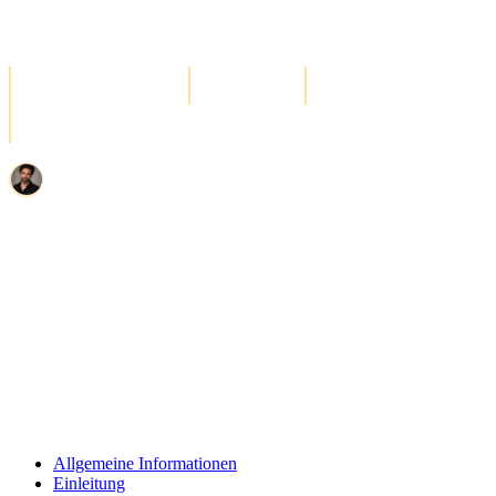
4.7
★★★★★
/5
MINDESTEINZAHLUNG
AUSZAHLUNG
UMSATZBEDINGUNGEN
€20
0-5 Tage
35x
GEGR.
2022
Rezensiert von
Lukas Mollberg
· Redaktionsleiter · Österreich ·
Aktualisiert July 2026
WILLKOMMENSBONUS
800 € + 300 Freispiele
Casino besuchen
18+ · Nur für Neukunden ·
Es gelten AGB
Allgemeine Informationen
Einleitung