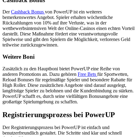
Cashback Bonus
Der
Cashback Bonus
von PowerUP ist ein weiteres
bemerkenswertes Angebot. Spieler erhalten wöchentliche
Rückzahlungen von 10% auf ihre Verluste, was in der
wettbewerbsintensiven Welt der Online-Casinos einen echten Vorteil
darstellt. Diese Maßnahme fördert eine verantwortungsvolle
Spielweise und gibt den Spielern die Möglichkeit, verlorenes Geld
teilweise zurückzugewinnen.
Weitere Boni
Zusätzlich zu den Hauptboni bietet PowerUP eine Reihe von
anderen Promotions an. Dazu gehören
Free Bets
für Sportwetten,
Reload Bonuses für regelmäßige Spieler und besondere Rabatte für
High Roller. Diese zusätzlichen Angebote sind darauf ausgelegt,
langfristige Spieler zu belohnen und die Kundenbindung zu stärken.
PowerUP schafft es, durch seine vielfältigen Bonusangebote eine
großartige Spielumgebung zu schaffen.
Registrierungsprozess bei PowerUP
Der Registrierungsprozess bei PowerUP ist einfach und
benutzerfreundlich gestaltet. Die Schritte sind klar und schnell