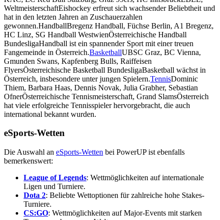
WeltmeisterschaftEishockey erfreut sich wachsender Beliebtheit und
hat in den letzten Jahren an Zuschauerzahlen
gewonnen.HandballBregenz Handball, Füchse Berlin, A1 Bregenz,
HC Linz, SG Handball WestwienÖsterreichische Handball
BundesligaHandball ist ein spannender Sport mit einer treuen
Fangemeinde in Österreich.
Basketball
UBSC Graz, BC Vienna,
Gmunden Swans, Kapfenberg Bulls, Raiffeisen
FlyersÖsterreichische Basketball BundesligaBasketball wächst in
Österreich, insbesondere unter jungen Spielern.
Tennis
Dominic
Thiem, Barbara Haas, Dennis Novak, Julia Grabher, Sebastian
OfnerÖsterreichische Tennismeisterschaft, Grand SlamsÖsterreich
hat viele erfolgreiche Tennisspieler hervorgebracht, die auch
international bekannt wurden.
eSports-Wetten
Die Auswahl an
eSports-Wetten
bei PowerUP ist ebenfalls
bemerkenswert:
League of Legends
: Wettmöglichkeiten auf internationale
Ligen und Turniere.
Dota 2
: Beliebte Wettoptionen für zahlreiche hohe Stakes-
Turniere.
CS:GO
: Wettmöglichkeiten auf Major-Events mit starken