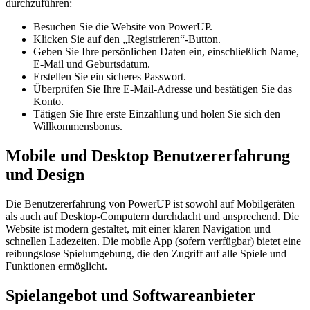
durchzuführen:
Besuchen Sie die Website von PowerUP.
Klicken Sie auf den „Registrieren“-Button.
Geben Sie Ihre persönlichen Daten ein, einschließlich Name,
E-Mail und Geburtsdatum.
Erstellen Sie ein sicheres Passwort.
Überprüfen Sie Ihre E-Mail-Adresse und bestätigen Sie das
Konto.
Tätigen Sie Ihre erste Einzahlung und holen Sie sich den
Willkommensbonus.
Mobile und Desktop Benutzererfahrung
und Design
Die Benutzererfahrung von PowerUP ist sowohl auf Mobilgeräten
als auch auf Desktop-Computern durchdacht und ansprechend. Die
Website ist modern gestaltet, mit einer klaren Navigation und
schnellen Ladezeiten. Die mobile App (sofern verfügbar) bietet eine
reibungslose Spielumgebung, die den Zugriff auf alle Spiele und
Funktionen ermöglicht.
Spielangebot und Softwareanbieter