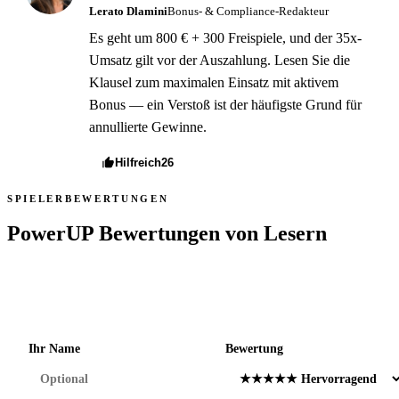
Lerato Dlamini
Bonus- & Compliance-Redakteur
Es geht um 800 € + 300 Freispiele, und der 35x-
Umsatz gilt vor der Auszahlung. Lesen Sie die
Klausel zum maximalen Einsatz mit aktivem
Bonus — ein Verstoß ist der häufigste Grund für
annullierte Gewinne.
Hilfreich
26
SPIELERBEWERTUNGEN
PowerUP Bewertungen von Lesern
Bewertung abgeben
Ihr Name
Bewertung