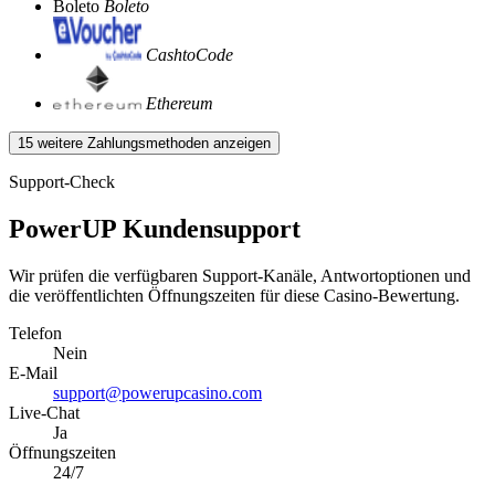
Boleto
Boleto
CashtoCode
Ethereum
15 weitere Zahlungsmethoden anzeigen
Support-Check
PowerUP Kundensupport
Wir prüfen die verfügbaren Support-Kanäle, Antwortoptionen und
die veröffentlichten Öffnungszeiten für diese Casino-Bewertung.
Telefon
Nein
E-Mail
support@powerupcasino.com
Live-Chat
Ja
Öffnungszeiten
24/7