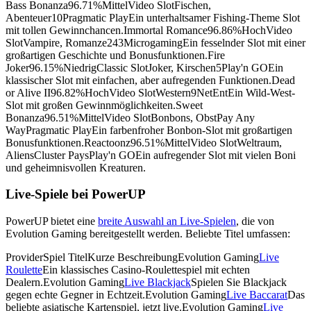
Bass Bonanza96.71%MittelVideo SlotFischen,
Abenteuer10Pragmatic PlayEin unterhaltsamer Fishing-Theme Slot
mit tollen Gewinnchancen.Immortal Romance96.86%HochVideo
SlotVampire, Romanze243MicrogamingEin fesselnder Slot mit einer
großartigen Geschichte und Bonusfunktionen.Fire
Joker96.15%NiedrigClassic SlotJoker, Kirschen5Play'n GOEin
klassischer Slot mit einfachen, aber aufregenden Funktionen.Dead
or Alive II96.82%HochVideo SlotWestern9NetEntEin Wild-West-
Slot mit großen Gewinnmöglichkeiten.Sweet
Bonanza96.51%MittelVideo SlotBonbons, ObstPay Any
WayPragmatic PlayEin farbenfroher Bonbon-Slot mit großartigen
Bonusfunktionen.Reactoonz96.51%MittelVideo SlotWeltraum,
AliensCluster PaysPlay'n GOEin aufregender Slot mit vielen Boni
und geheimnisvollen Kreaturen.
Live-Spiele bei PowerUP
PowerUP bietet eine
breite Auswahl an Live-Spielen
, die von
Evolution Gaming bereitgestellt werden. Beliebte Titel umfassen:
ProviderSpiel TitelKurze BeschreibungEvolution Gaming
Live
Roulette
Ein klassisches Casino-Roulettespiel mit echten
Dealern.Evolution Gaming
Live Blackjack
Spielen Sie Blackjack
gegen echte Gegner in Echtzeit.Evolution Gaming
Live Baccarat
Das
beliebte asiatische Kartenspiel, jetzt live.Evolution Gaming
Live