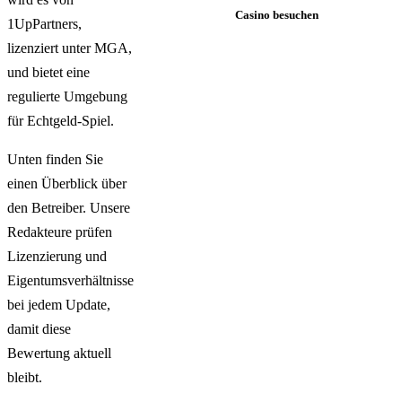
Casino besuchen
1UpPartners,
lizenziert unter MGA,
und bietet eine
regulierte Umgebung
für Echtgeld-Spiel.
Unten finden Sie
einen Überblick über
den Betreiber. Unsere
Redakteure prüfen
Lizenzierung und
Eigentumsverhältnisse
bei jedem Update,
damit diese
Bewertung aktuell
bleibt.