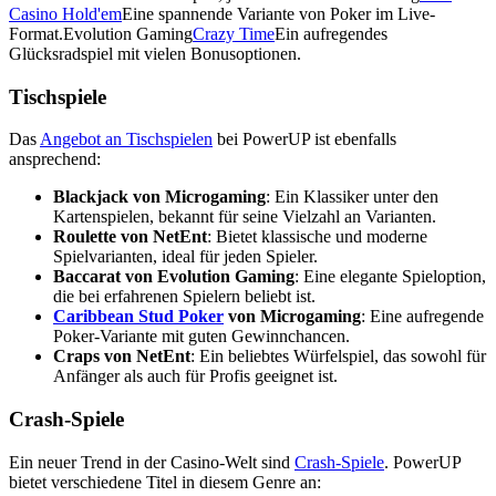
Casino Hold'em
Eine spannende Variante von Poker im Live-
Format.Evolution Gaming
Crazy Time
Ein aufregendes
Glücksradspiel mit vielen Bonusoptionen.
Tischspiele
Das
Angebot an Tischspielen
bei PowerUP ist ebenfalls
ansprechend:
Blackjack von Microgaming
: Ein Klassiker unter den
Kartenspielen, bekannt für seine Vielzahl an Varianten.
Roulette von NetEnt
: Bietet klassische und moderne
Spielvarianten, ideal für jeden Spieler.
Baccarat von Evolution Gaming
: Eine elegante Spieloption,
die bei erfahrenen Spielern beliebt ist.
Caribbean Stud Poker
von Microgaming
: Eine aufregende
Poker-Variante mit guten Gewinnchancen.
Craps von NetEnt
: Ein beliebtes Würfelspiel, das sowohl für
Anfänger als auch für Profis geeignet ist.
Crash-Spiele
Ein neuer Trend in der Casino-Welt sind
Crash-Spiele
. PowerUP
bietet verschiedene Titel in diesem Genre an: