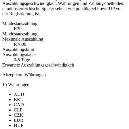
Auszahlungsgeschwindigkeit, Währungen und Zahlungsmethoden,
damit österreichische Spieler sehen, wie praktikabel PowerUP vor
der Registrierung ist.
Mindestauszahlung
R20
Mindestauszahlung
Maximale Auszahlung
R7000
Auszahlungslimit
Auszahlungsdauer
0-5 Tage
Erwartete Auszahlungsgeschwindigkeit
Akzeptierte Währungen
15 Währungen
AUD
BRL
CAD
CLP
CZK
EUR
HUF