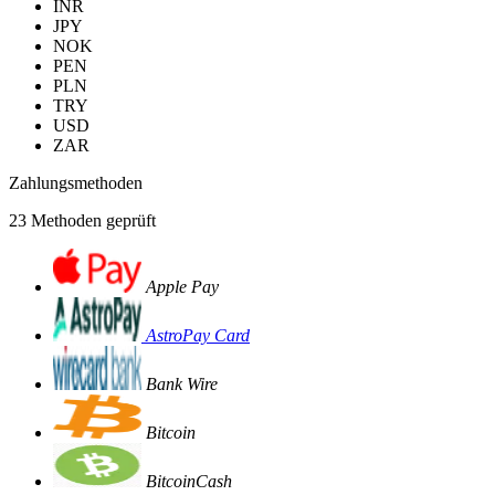
INR
JPY
NOK
PEN
PLN
TRY
USD
ZAR
Zahlungsmethoden
23 Methoden geprüft
Apple Pay
AstroPay Card
Bank Wire
Bitcoin
BitcoinCash