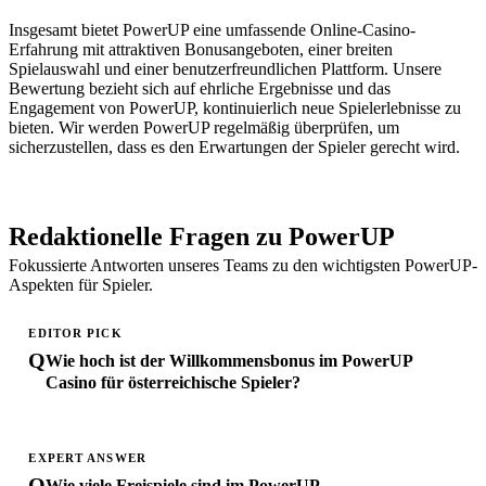
Insgesamt bietet PowerUP eine umfassende Online-Casino-
Erfahrung mit attraktiven Bonusangeboten, einer breiten
Spielauswahl und einer benutzerfreundlichen Plattform. Unsere
Bewertung bezieht sich auf ehrliche Ergebnisse und das
Engagement von PowerUP, kontinuierlich neue Spielerlebnisse zu
bieten. Wir werden PowerUP regelmäßig überprüfen, um
sicherzustellen, dass es den Erwartungen der Spieler gerecht wird.
BEWERTUNGSREDAKTION
Redaktionelle Fragen zu PowerUP
Fokussierte Antworten unseres Teams zu den wichtigsten PowerUP-
Aspekten für Spieler.
EDITOR PICK
Q
Wie hoch ist der Willkommensbonus im PowerUP
Casino für österreichische Spieler?
EXPERT ANSWER
Q
Wie viele Freispiele sind im PowerUP