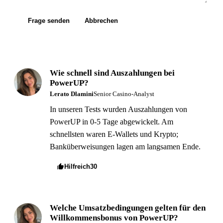
Frage senden
Abbrechen
Wie schnell sind Auszahlungen bei
PowerUP?
Lerato Dlamini
Senior Casino-Analyst
In unseren Tests wurden Auszahlungen von
PowerUP in 0-5 Tage abgewickelt. Am
schnellsten waren E-Wallets und Krypto;
Banküberweisungen lagen am langsamen Ende.
Hilfreich
30
Welche Umsatzbedingungen gelten für den
Willkommensbonus von PowerUP?