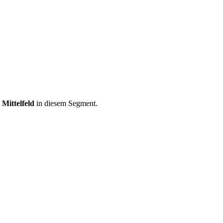
 Mittelfeld
in diesem Segment.