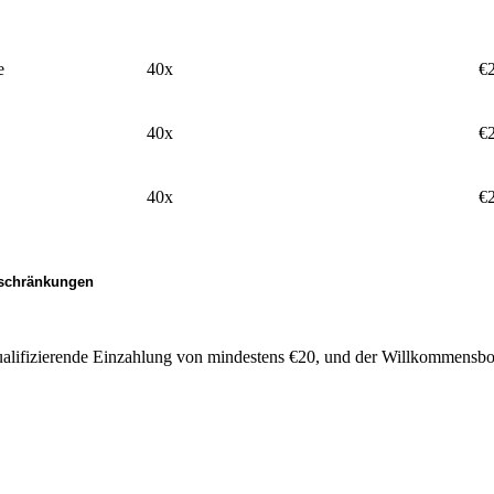
UMSATZBEDINGUNGEN
M
e
40x
€
40x
€
40x
€
schränkungen
 qualifizierende Einzahlung von mindestens €20, und der Willkommensb