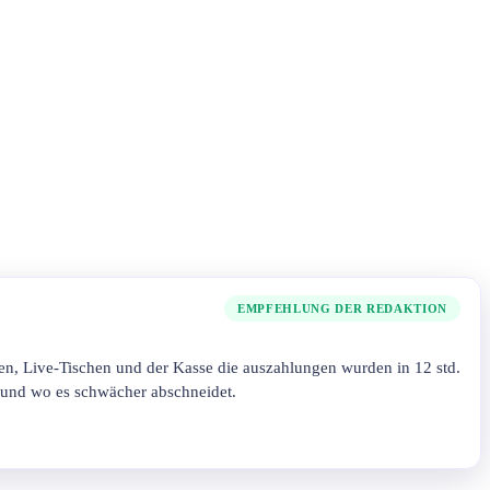
EMPFEHLUNG DER REDAKTION
, Live-Tischen und der Kasse die auszahlungen wurden in 12 std.
t und wo es schwächer abschneidet.