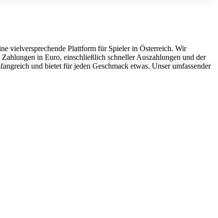
ne vielversprechende Plattform für Spieler in Österreich. Wir
en Zahlungen in Euro, einschließlich schneller Auszahlungen und der
 umfangreich und bietet für jeden Geschmack etwas. Unser umfassender