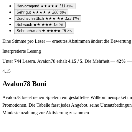
Hervorragend
★★★★★
311
42%
Sehr gut
★★★★
★
280
38%
Durchschnittlich
★★★
★★
123
17%
Schwach
★★
★★★
15
2%
Sehr schwach
★
★★★★
15
2%
Eine Stimme pro Leser — erneutes Abstimmen ändert die Bewertung 
Interpretierte Lesung
Unter
744
Lesern, Avalon78 erhält
4.15 / 5
. Die Mehrheit —
42%
— 
4.15
Avalon78 Boni
Avalon78 bietet neuen Spielern ein gestaffeltes Willkommenspaket u
Promotionen. Die Tabelle fasst jedes Angebot, seine Umsatzbedingun
Mindesteinzahlung zur Aktivierung zusammen.