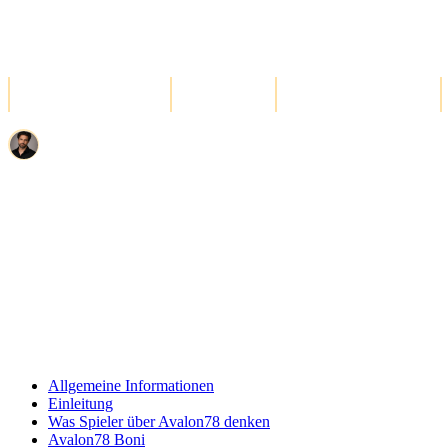
4.6
★★★★★
/5
MINDESTEINZAHLUNG
AUSZAHLUNG
UMSATZBEDINGUNGEN
€20
12 Std.
40x
Rezensiert von
Lukas Mollberg
· Redaktionsleiter · Österreich ·
Aktualisiert July 20
WILLKOMMENSBONUS
250 € + 150 Freispiele
Allgemeine Informationen
Einleitung
Was Spieler über Avalon78 denken
Avalon78 Boni