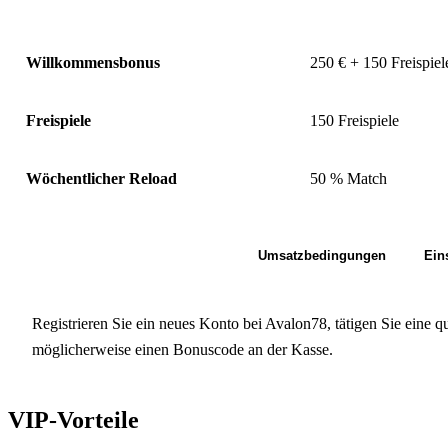
ANGEBOT
DETAILS
Willkommensbonus
250 € + 150 Freispiel
Freispiele
150 Freispiele
Wöchentlicher Reload
50 % Match
So sichern Sie sich den Bonus
Umsatzbedingungen
Ein
Registrieren Sie ein neues Konto bei Avalon78, tätigen Sie eine
möglicherweise einen Bonuscode an der Kasse.
VIP-Vorteile