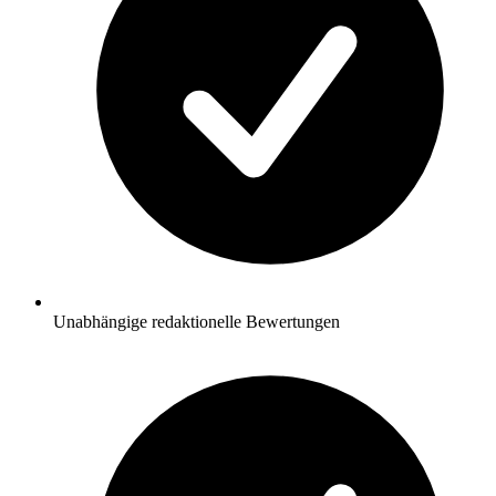
Unabhängige redaktionelle Bewertungen