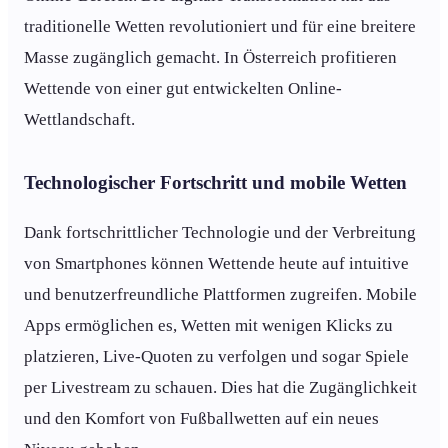
traditionelle Wetten revolutioniert und für eine breitere
Masse zugänglich gemacht. In Österreich profitieren
Wettende von einer gut entwickelten Online-
Wettlandschaft.
Technologischer Fortschritt und mobile Wetten
Dank fortschrittlicher Technologie und der Verbreitung
von Smartphones können Wettende heute auf intuitive
und benutzerfreundliche Plattformen zugreifen. Mobile
Apps ermöglichen es, Wetten mit wenigen Klicks zu
platzieren, Live-Quoten zu verfolgen und sogar Spiele
per Livestream zu schauen. Dies hat die Zugänglichkeit
und den Komfort von Fußballwetten auf ein neues