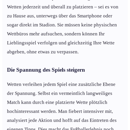
Wetten jederzeit und überall zu platzieren – sei es von
zu Hause aus, unterwegs über das Smartphone oder
sogar direkt im Stadion. Sie müssen keine physischen
Wettbüros mehr aufsuchen, sondern können Ihr
Lieblingsspiel verfolgen und gleichzeitig Ihre Wette
abgeben, ohne etwas zu verpassen.
Die Spannung des Spiels steigern
Wetten verleihen jedem Spiel eine zusätzliche Ebene
der Spannung. Selbst ein vermeintlich langweiliges
Match kann durch eine platzierte Wette plötzlich
hochinteressant werden. Man fiebert intensiver mit,
analysiert jede Aktion und hofft auf das Eintreten des
eigenen Tipps. Dies macht das Fußballerlebnis noch