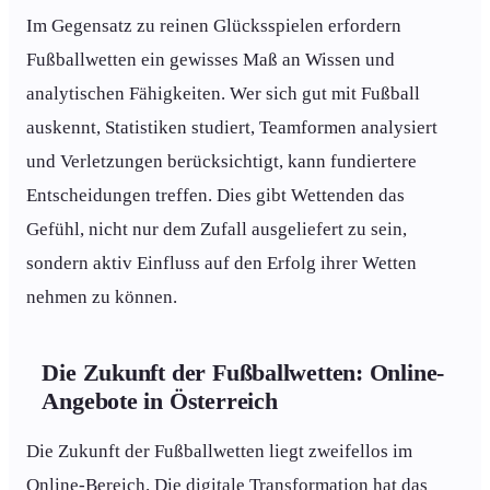
Im Gegensatz zu reinen Glücksspielen erfordern
Fußballwetten ein gewisses Maß an Wissen und
analytischen Fähigkeiten. Wer sich gut mit Fußball
auskennt, Statistiken studiert, Teamformen analysiert
und Verletzungen berücksichtigt, kann fundiertere
Entscheidungen treffen. Dies gibt Wettenden das
Gefühl, nicht nur dem Zufall ausgeliefert zu sein,
sondern aktiv Einfluss auf den Erfolg ihrer Wetten
nehmen zu können.
Die Zukunft der Fußballwetten: Online-
Angebote in Österreich
Die Zukunft der Fußballwetten liegt zweifellos im
Online-Bereich. Die digitale Transformation hat das