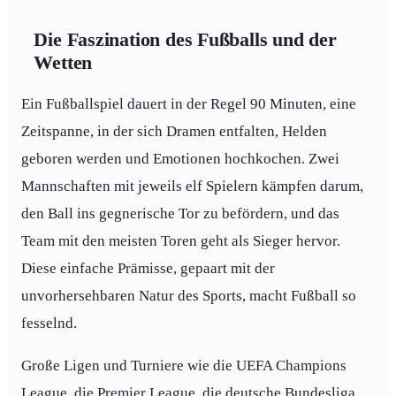
Die Faszination des Fußballs und der
Wetten
Ein Fußballspiel dauert in der Regel 90 Minuten, eine
Zeitspanne, in der sich Dramen entfalten, Helden
geboren werden und Emotionen hochkochen. Zwei
Mannschaften mit jeweils elf Spielern kämpfen darum,
den Ball ins gegnerische Tor zu befördern, und das
Team mit den meisten Toren geht als Sieger hervor.
Diese einfache Prämisse, gepaart mit der
unvorhersehbaren Natur des Sports, macht Fußball so
fesselnd.
Große Ligen und Turniere wie die UEFA Champions
League, die Premier League, die deutsche Bundesliga