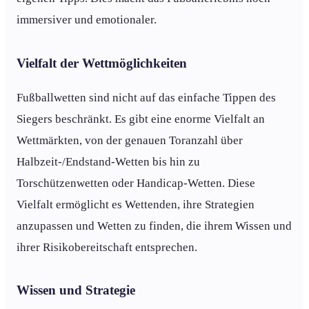
immersiver und emotionaler.
Vielfalt der Wettmöglichkeiten
Fußballwetten sind nicht auf das einfache Tippen des
Siegers beschränkt. Es gibt eine enorme Vielfalt an
Wettmärkten, von der genauen Toranzahl über
Halbzeit-/Endstand-Wetten bis hin zu
Torschützenwetten oder Handicap-Wetten. Diese
Vielfalt ermöglicht es Wettenden, ihre Strategien
anzupassen und Wetten zu finden, die ihrem Wissen und
ihrer Risikobereitschaft entsprechen.
Wissen und Strategie