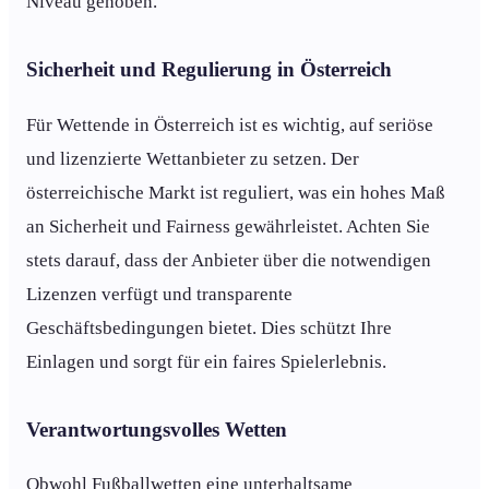
Niveau gehoben.
Sicherheit und Regulierung in Österreich
Für Wettende in Österreich ist es wichtig, auf seriöse
und lizenzierte Wettanbieter zu setzen. Der
österreichische Markt ist reguliert, was ein hohes Maß
an Sicherheit und Fairness gewährleistet. Achten Sie
stets darauf, dass der Anbieter über die notwendigen
Lizenzen verfügt und transparente
Geschäftsbedingungen bietet. Dies schützt Ihre
Einlagen und sorgt für ein faires Spielerlebnis.
Verantwortungsvolles Wetten
Obwohl Fußballwetten eine unterhaltsame