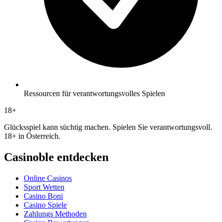
Ressourcen für verantwortungsvolles Spielen
18+
Glücksspiel kann süchtig machen. Spielen Sie verantwortungsvoll.
18+ in Österreich.
Casinoble entdecken
Online Casinos
Sport Wetten
Casino Boni
Casino Spiele
Zahlungs Methoden