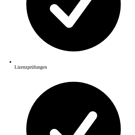
Lizenzprüfungen