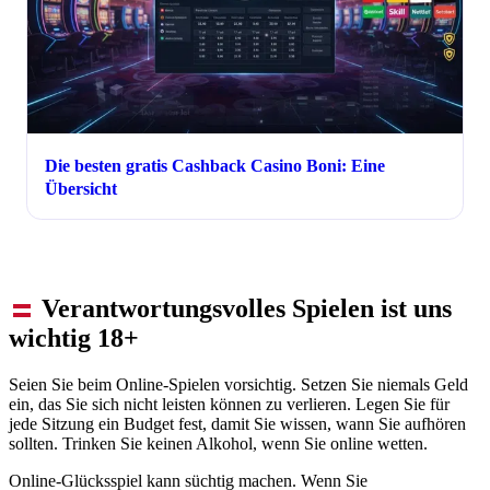
Die besten gratis Cashback Casino Boni: Eine
Übersicht
Verantwortungsvolles Spielen ist uns
wichtig
18+
Seien Sie beim Online-Spielen vorsichtig. Setzen Sie niemals Geld
ein, das Sie sich nicht leisten können zu verlieren. Legen Sie für
jede Sitzung ein Budget fest, damit Sie wissen, wann Sie aufhören
sollten. Trinken Sie keinen Alkohol, wenn Sie online wetten.
Online-Glücksspiel kann süchtig machen. Wenn Sie