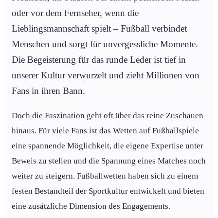
oder vor dem Fernseher, wenn die
Lieblingsmannschaft spielt – Fußball verbindet
Menschen und sorgt für unvergessliche Momente.
Die Begeisterung für das runde Leder ist tief in
unserer Kultur verwurzelt und zieht Millionen von
Fans in ihren Bann.
Doch die Faszination geht oft über das reine Zuschauen
hinaus. Für viele Fans ist das Wetten auf Fußballspiele
eine spannende Möglichkeit, die eigene Expertise unter
Beweis zu stellen und die Spannung eines Matches noch
weiter zu steigern. Fußballwetten haben sich zu einem
festen Bestandteil der Sportkultur entwickelt und bieten
eine zusätzliche Dimension des Engagements.