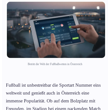
Betritt die Welt der Fußballwetten in Österreich
Fußball ist unbestreitbar die Sportart Nummer eins
weltweit und genießt auch in Österreich eine
immense Popularität. Ob auf dem Bolzplatz mit
Freunden, im Stadion bei einem packenden Match