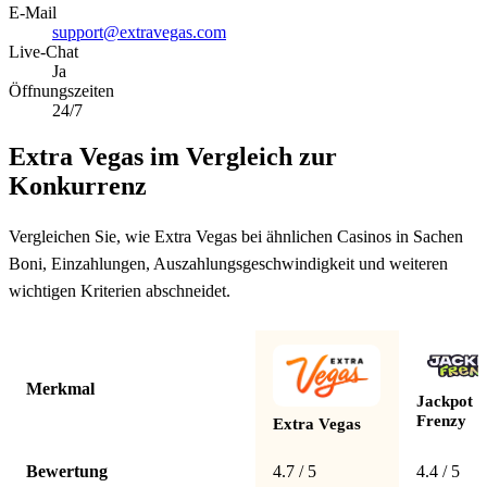
E-Mail
support@extravegas.com
Live-Chat
Ja
Öffnungszeiten
24/7
Extra Vegas im Vergleich zur
Konkurrenz
Vergleichen Sie, wie Extra Vegas bei ähnlichen Casinos in Sachen
Boni, Einzahlungen, Auszahlungsgeschwindigkeit und weiteren
wichtigen Kriterien abschneidet.
Merkmal
Jackpot
Frenzy
Extra Vegas
Bewertung
4.7 / 5
4.4 / 5