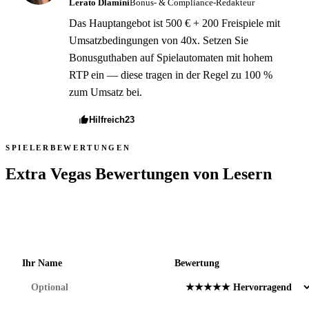
Lerato Dlamini
Bonus- & Compliance-Redakteur
Das Hauptangebot ist 500 € + 200 Freispiele mit
Umsatzbedingungen von 40x. Setzen Sie
Bonusguthaben auf Spielautomaten mit hohem
RTP ein — diese tragen in der Regel zu 100 %
zum Umsatz bei.
Hilfreich
23
SPIELERBEWERTUNGEN
Extra Vegas Bewertungen von Lesern
Bewertung abgeben
Ihr Name
Bewertung