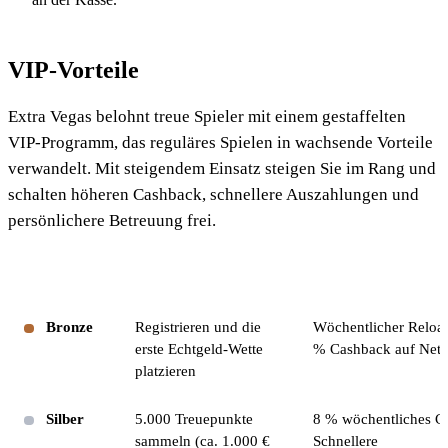
VIP-Vorteile
Extra Vegas belohnt treue Spieler mit einem gestaffelten
VIP-Programm, das reguläres Spielen in wachsende Vorteile
verwandelt. Mit steigendem Einsatz steigen Sie im Rang und
schalten höheren Cashback, schnellere Auszahlungen und
persönlichere Betreuung frei.
STUFE
VORAUSSETZUNG
WICHTIGSTE VORT
Bronze
Registrieren und die
Wöchentlicher Reloa
erste Echtgeld-Wette
% Cashback auf Netto
platzieren
Silber
5.000 Treuepunkte
8 % wöchentliches C
sammeln (ca. 1.000 €
Schnellere