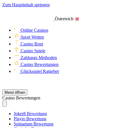
Zum Hauptinhalt springen
Österreich
Online Casinos
Sport Wetten
Casino Boni
Casino Spiele
Zahlungs Methoden
Casino Bewertungen
Glücksspiel Ratgeber
Suchen
Menü öffnen
Casino Bewertungen
Joker8 Bewertung
Playio Bewertung
Spinarium Bewertung