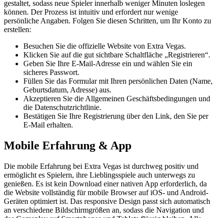
gestaltet, sodass neue Spieler innerhalb weniger Minuten loslegen
können. Der Prozess ist intuitiv und erfordert nur wenige
persönliche Angaben. Folgen Sie diesen Schritten, um Ihr Konto zu
erstellen:
Besuchen Sie die offizielle Website von Extra Vegas.
Klicken Sie auf die gut sichtbare Schaltfläche „Registrieren“.
Geben Sie Ihre E-Mail-Adresse ein und wählen Sie ein
sicheres Passwort.
Füllen Sie das Formular mit Ihren persönlichen Daten (Name,
Geburtsdatum, Adresse) aus.
Akzeptieren Sie die Allgemeinen Geschäftsbedingungen und
die Datenschutzrichtlinie.
Bestätigen Sie Ihre Registrierung über den Link, den Sie per
E-Mail erhalten.
Mobile Erfahrung & App
Die mobile Erfahrung bei Extra Vegas ist durchweg positiv und
ermöglicht es Spielern, ihre Lieblingsspiele auch unterwegs zu
genießen. Es ist kein Download einer nativen App erforderlich, da
die Website vollständig für mobile Browser auf iOS- und Android-
Geräten optimiert ist. Das responsive Design passt sich automatisch
an verschiedene Bildschirmgrößen an, sodass die Navigation und