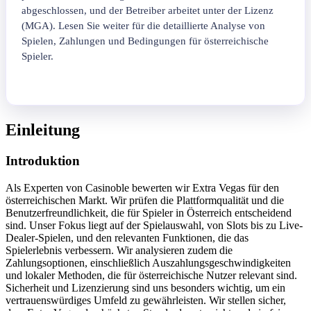
abgeschlossen, und der Betreiber arbeitet unter der Lizenz
(MGA). Lesen Sie weiter für die detaillierte Analyse von
Spielen, Zahlungen und Bedingungen für österreichische
Spieler.
Extra Vegas besuchen
→
Einleitung
Introduktion
Als Experten von Casinoble bewerten wir Extra Vegas für den
österreichischen Markt. Wir prüfen die Plattformqualität und die
Benutzerfreundlichkeit, die für Spieler in Österreich entscheidend
sind. Unser Fokus liegt auf der Spielauswahl, von Slots bis zu Live-
Dealer-Spielen, und den relevanten Funktionen, die das
Spielerlebnis verbessern. Wir analysieren zudem die
Zahlungsoptionen, einschließlich Auszahlungsgeschwindigkeiten
und lokaler Methoden, die für österreichische Nutzer relevant sind.
Sicherheit und Lizenzierung sind uns besonders wichtig, um ein
vertrauenswürdiges Umfeld zu gewährleisten. Wir stellen sicher,