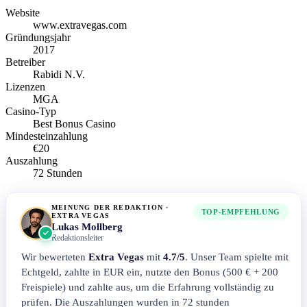
Website
www.extravegas.com
Gründungsjahr
2017
Betreiber
Rabidi N.V.
Lizenzen
MGA
Casino-Typ
Best Bonus Casino
Mindesteinzahlung
€20
Auszahlung
72 Stunden
MEINUNG DER REDAKTION ·
TOP-EMPFEHLUNG
EXTRA VEGAS
Lukas Mollberg
Redaktionsleiter
Wir bewerteten
Extra Vegas
mit
4.7/5
. Unser Team spielte mit
Echtgeld, zahlte in EUR ein, nutzte den Bonus (500 € + 200
Freispiele) und zahlte aus, um die Erfahrung vollständig zu
prüfen. Die Auszahlungen wurden in 72 stunden