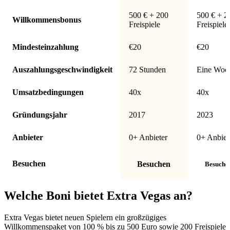
500 € + 200
500 € + 2
Willkommensbonus
Freispiele
Freispiele
Mindesteinzahlung
€20
€20
Auszahlungsgeschwindigkeit
72 Stunden
Eine Woc
Umsatzbedingungen
40x
40x
Gründungsjahr
2017
2023
Anbieter
0+ Anbieter
0+ Anbiet
Besuchen
Besuchen
Besuche
Welche Boni bietet Extra Vegas an?
Extra Vegas bietet neuen Spielern ein großzügiges
Willkommenspaket von 100 % bis zu 500 Euro sowie 200 Freispiele