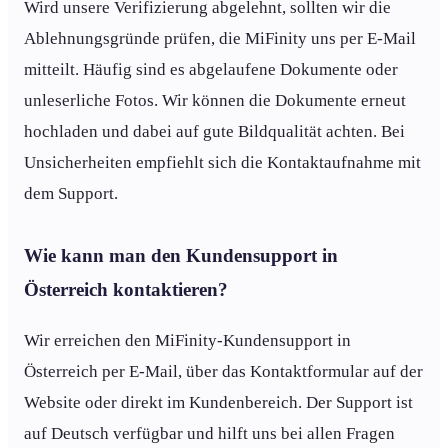
Wird unsere Verifizierung abgelehnt, sollten wir die
Ablehnungsgründe prüfen, die MiFinity uns per E-Mail
mitteilt. Häufig sind es abgelaufene Dokumente oder
unleserliche Fotos. Wir können die Dokumente erneut
hochladen und dabei auf gute Bildqualität achten. Bei
Unsicherheiten empfiehlt sich die Kontaktaufnahme mit
dem Support.
Wie kann man den Kundensupport in
Österreich kontaktieren?
Wir erreichen den MiFinity-Kundensupport in
Österreich per E-Mail, über das Kontaktformular auf der
Website oder direkt im Kundenbereich. Der Support ist
auf Deutsch verfügbar und hilft uns bei allen Fragen