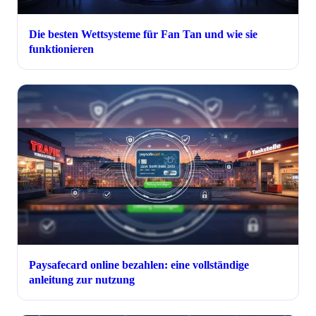
Die besten Wettsysteme für Fan Tan und wie sie
funktionieren
Paysafecard online bezahlen: eine vollständige
anleitung zur nutzung