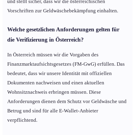
und stellt sicher, dass wir die österreichischen
Vorschriften zur Geldwäschebekämpfung einhalten.
Welche gesetzlichen Anforderungen gelten für
die Verifizierung in Österreich?
In Österreich müssen wir die Vorgaben des
Finanzmarktaufsichtsgesetzes (FM-GwG) erfüllen. Das
bedeutet, dass wir unsere Identität mit offiziellen
Dokumenten nachweisen und einen aktuellen
Wohnsitznachweis erbringen müssen. Diese
Anforderungen dienen dem Schutz vor Geldwäsche und
Betrug und sind für alle E-Wallet-Anbieter
verpflichtend.