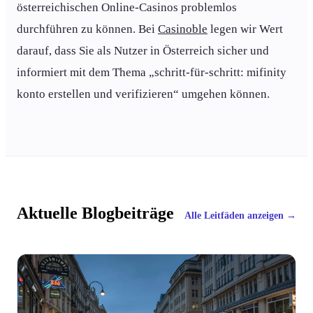
österreichischen Online-Casinos problemlos
durchführen zu können. Bei
Casinoble
legen wir Wert
darauf, dass Sie als Nutzer in Österreich sicher und
informiert mit dem Thema „schritt-für-schritt: mifinity
konto erstellen und verifizieren“ umgehen können.
Aktuelle Blogbeiträge
Alle Leitfäden anzeigen →