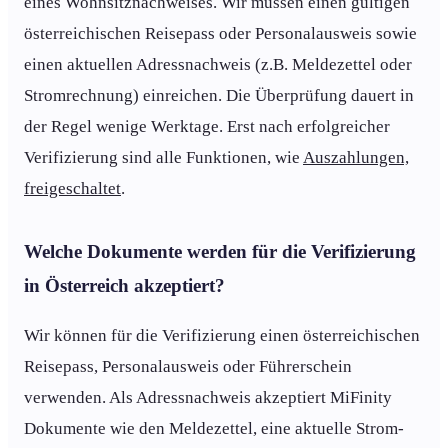
eines Wohnsitznachweises. Wir müssen einen gültigen
österreichischen Reisepass oder Personalausweis sowie
einen aktuellen Adressnachweis (z.B. Meldezettel oder
Stromrechnung) einreichen. Die Überprüfung dauert in
der Regel wenige Werktage. Erst nach erfolgreicher
Verifizierung sind alle Funktionen, wie
Auszahlungen,
freigeschaltet
.
Welche Dokumente werden für die Verifizierung
in Österreich akzeptiert?
Wir können für die Verifizierung einen österreichischen
Reisepass, Personalausweis oder Führerschein
verwenden. Als Adressnachweis akzeptiert MiFinity
Dokumente wie den Meldezettel, eine aktuelle Strom-