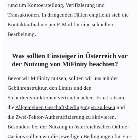
rund um Kontoerstellung, Verifizierung und
Transaktionen. In dringenden Fällen empfiehlt sich die
Kontaktaufnahme per E-Mail für eine schnellere
Bearbeitung.
Was sollten Einsteiger in Österreich vor
der Nutzung von MiFinity beachten?
Bevor wir MiFinity nutzen, sollten wir uns mit der
Gebührenstruktur, den Limits und den
Sicherheitsfunktionen vertraut machen. Es ist ratsam,
die
Allgemeinen Geschäftsbedingungen zu lesen
und
die Zwei-Faktor-Authentifizierung zu aktivieren.
Besonders bei der Nutzung in österreichischen Online-
Casinos sollten wir die jeweiligen Bedingungen für Ein-