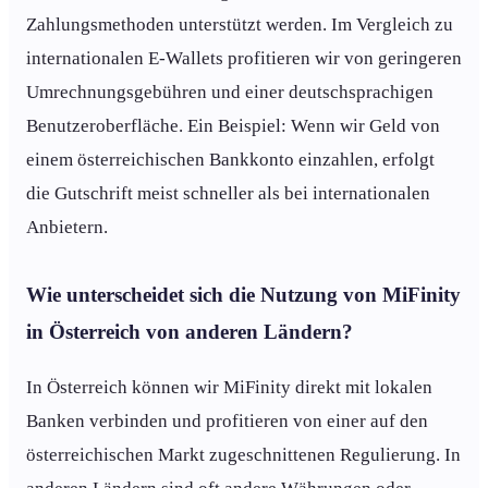
Zahlungsmethoden unterstützt werden. Im Vergleich zu
internationalen E-Wallets profitieren wir von geringeren
Umrechnungsgebühren und einer deutschsprachigen
Benutzeroberfläche. Ein Beispiel: Wenn wir Geld von
einem österreichischen Bankkonto einzahlen, erfolgt
die Gutschrift meist schneller als bei internationalen
Anbietern.
Wie unterscheidet sich die Nutzung von MiFinity
in Österreich von anderen Ländern?
In Österreich können wir MiFinity direkt mit lokalen
Banken verbinden und profitieren von einer auf den
österreichischen Markt zugeschnittenen Regulierung. In