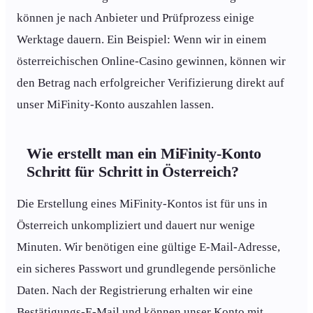
können je nach Anbieter und Prüfprozess einige
Werktage dauern. Ein Beispiel: Wenn wir in einem
österreichischen Online-Casino gewinnen, können wir
den Betrag nach erfolgreicher Verifizierung direkt auf
unser MiFinity-Konto auszahlen lassen.
Wie erstellt man ein MiFinity-Konto
Schritt für Schritt in Österreich?
Die Erstellung eines MiFinity-Kontos ist für uns in
Österreich unkompliziert und dauert nur wenige
Minuten. Wir benötigen eine gültige E-Mail-Adresse,
ein sicheres Passwort und grundlegende persönliche
Daten. Nach der Registrierung erhalten wir eine
Bestätigungs-E-Mail und können unser Konto mit