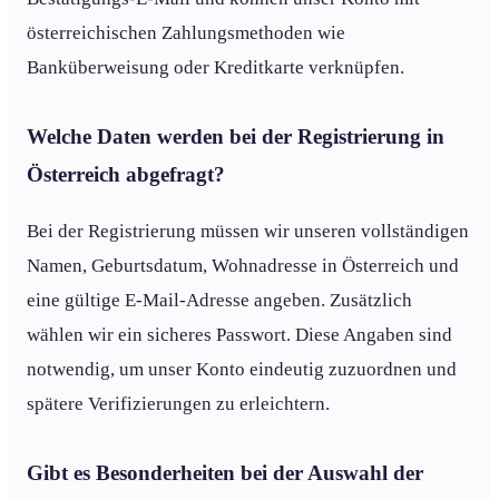
österreichischen Zahlungsmethoden wie
Banküberweisung oder Kreditkarte verknüpfen.
Welche Daten werden bei der Registrierung in
Österreich abgefragt?
Bei der Registrierung müssen wir unseren vollständigen
Namen, Geburtsdatum, Wohnadresse in Österreich und
eine gültige E-Mail-Adresse angeben. Zusätzlich
wählen wir ein sicheres Passwort. Diese Angaben sind
notwendig, um unser Konto eindeutig zuzuordnen und
spätere Verifizierungen zu erleichtern.
Gibt es Besonderheiten bei der Auswahl der