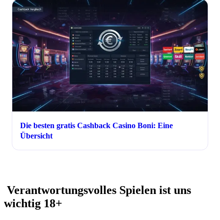
Die besten gratis Cashback Casino Boni: Eine
Übersicht
Verantwortungsvolles Spielen ist uns
wichtig
18+