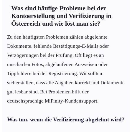
Was sind häufige Probleme bei der
Kontoerstellung und Verifizierung in
Österreich und wie löst man sie?
Zu den häufigsten Problemen zählen abgelehnte
Dokumente, fehlende Bestätigungs-E-Mails oder
Verzögerungen bei der Prüfung. Oft liegt es an
unscharfen Fotos, abgelaufenen Ausweisen oder
Tippfehlern bei der Registrierung. Wir sollten
sicherstellen, dass alle Angaben korrekt und Dokumente
gut lesbar sind. Bei Problemen hilft der
deutschsprachige MiFinity-Kundensupport.
Was tun, wenn die Verifizierung abgelehnt wird?