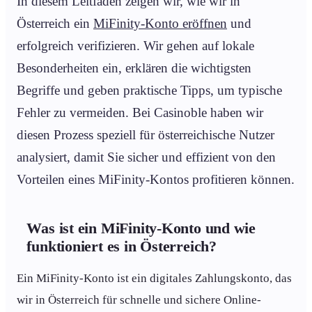
In diesem Leitfaden zeigen wir, wie wir in
Österreich ein
MiFinity-Konto eröffnen
und
erfolgreich verifizieren. Wir gehen auf lokale
Besonderheiten ein, erklären die wichtigsten
Begriffe und geben praktische Tipps, um typische
Fehler zu vermeiden. Bei Casinoble haben wir
diesen Prozess speziell für österreichische Nutzer
analysiert, damit Sie sicher und effizient von den
Vorteilen eines MiFinity-Kontos profitieren können.
Was ist ein MiFinity-Konto und wie
funktioniert es in Österreich?
Ein MiFinity-Konto ist ein digitales Zahlungskonto, das
wir in Österreich für schnelle und sichere Online-