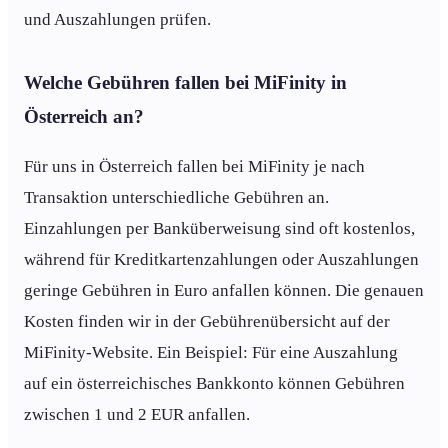
und Auszahlungen prüfen.
Welche Gebühren fallen bei MiFinity in
Österreich an?
Für uns in Österreich fallen bei MiFinity je nach
Transaktion unterschiedliche Gebühren an.
Einzahlungen per Banküberweisung sind oft kostenlos,
während für Kreditkartenzahlungen oder Auszahlungen
geringe Gebühren in Euro anfallen können. Die genauen
Kosten finden wir in der Gebührenübersicht auf der
MiFinity-Website. Ein Beispiel: Für eine Auszahlung
auf ein österreichisches Bankkonto können Gebühren
zwischen 1 und 2 EUR anfallen.