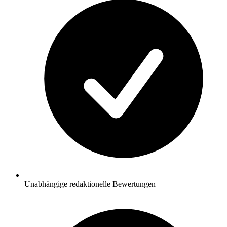
Unabhängige redaktionelle Bewertungen