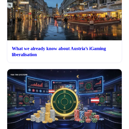
What we already know about Austria’s iGaming
liberalisation