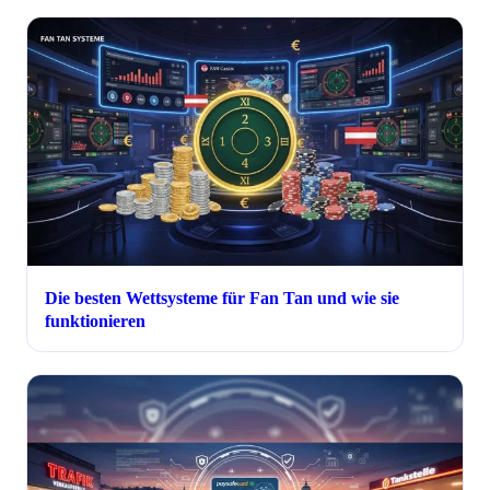
Die besten Wettsysteme für Fan Tan und wie sie
funktionieren