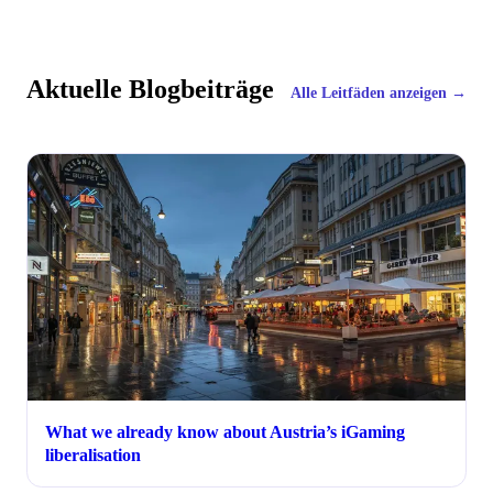
Aktuelle Blogbeiträge
Alle Leitfäden anzeigen →
What we already know about Austria’s iGaming
liberalisation