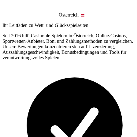
Österreich
Ihr Leitfaden zu Wett- und Glücksspielseiten
Seit 2016 hilft Casinoble Spielern in Österreich, Online-Casinos,
Sportwetten-Anbieter, Boni und Zahlungsmethoden zu vergleichen.
Unsere Bewertungen konzentrieren sich auf Lizenzierung,
Auszahlungsgeschwindigkeit, Bonusbedingungen und Tools für
verantwortungsvolles Spielen.