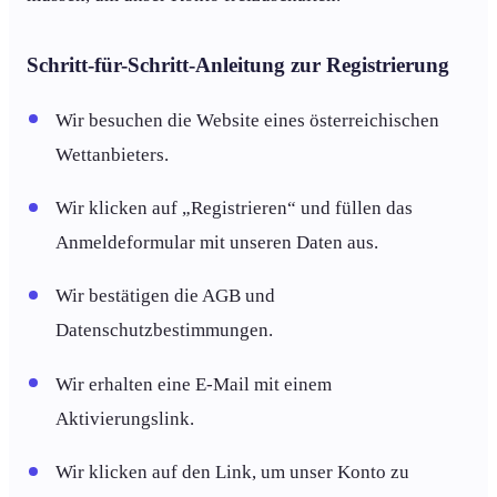
Schritt-für-Schritt-Anleitung zur Registrierung
Wir besuchen die Website eines österreichischen
Wettanbieters.
Wir klicken auf „Registrieren“ und füllen das
Anmeldeformular mit unseren Daten aus.
Wir bestätigen die AGB und
Datenschutzbestimmungen.
Wir erhalten eine E-Mail mit einem
Aktivierungslink.
Wir klicken auf den Link, um unser Konto zu