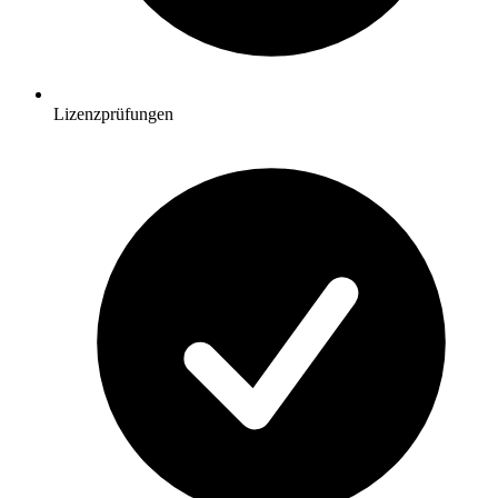
Lizenzprüfungen