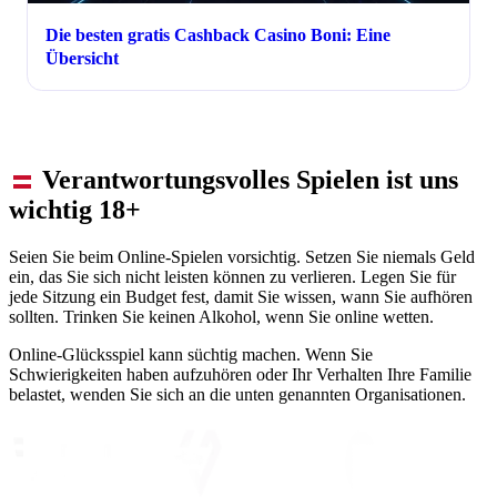
Die besten gratis Cashback Casino Boni: Eine
Übersicht
Verantwortungsvolles Spielen ist uns
wichtig
18+
Seien Sie beim Online-Spielen vorsichtig. Setzen Sie niemals Geld
ein, das Sie sich nicht leisten können zu verlieren. Legen Sie für
jede Sitzung ein Budget fest, damit Sie wissen, wann Sie aufhören
sollten. Trinken Sie keinen Alkohol, wenn Sie online wetten.
Online-Glücksspiel kann süchtig machen. Wenn Sie
Schwierigkeiten haben aufzuhören oder Ihr Verhalten Ihre Familie
belastet, wenden Sie sich an die unten genannten Organisationen.