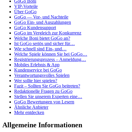
GoGo Boni
VIP-Vorteile
Über GoGo
GoGo — Vor- und Nachteile
GoGo Ein- und Auszahlungen
GoGo Kundensupport
GoGo im Vergleich zur Konkurrenz
Welche Boni bietet GoGo an?
Ist GoGo seriös und sicher für…
Wie schnell sind Ein- und…
Welche Spiele können Sie bei GoGo…
Registrierungsprozess – Anmeldung…
Mobiles Erlebnis & App
Kundenservice bei GoGo
Verantwortungsvolles Spielen
Wer sollte hier spielen?
Fazit – Sollten Sie GoGo beitreten?
Redaktionelle Fragen zu GoGo
Stellen Sie unserem Experten eine…
GoGo Bewertungen von Lesern
Ähnliche Anbieter
Mehr entdecken
Allgemeine Informationen