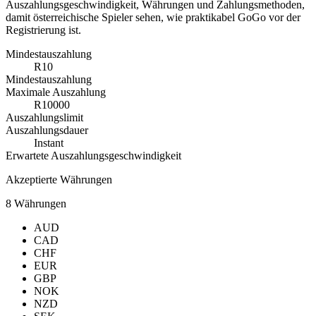
Auszahlungsgeschwindigkeit, Währungen und Zahlungsmethoden,
damit österreichische Spieler sehen, wie praktikabel GoGo vor der
Registrierung ist.
Mindestauszahlung
R10
Mindestauszahlung
Maximale Auszahlung
R10000
Auszahlungslimit
Auszahlungsdauer
Instant
Erwartete Auszahlungsgeschwindigkeit
Akzeptierte Währungen
8 Währungen
AUD
CAD
CHF
EUR
GBP
NOK
NZD