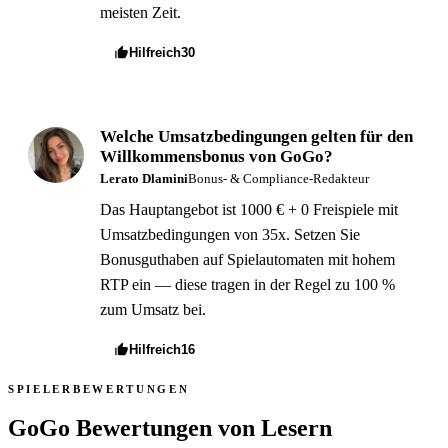
meisten Zeit.
Hilfreich
30
Welche Umsatzbedingungen gelten für den
Willkommensbonus von GoGo?
Lerato Dlamini
Bonus- & Compliance-Redakteur
Das Hauptangebot ist 1000 € + 0 Freispiele mit
Umsatzbedingungen von 35x. Setzen Sie
Bonusguthaben auf Spielautomaten mit hohem
RTP ein — diese tragen in der Regel zu 100 %
zum Umsatz bei.
Hilfreich
16
SPIELERBEWERTUNGEN
GoGo Bewertungen von Lesern