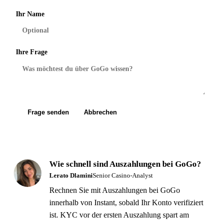
Ihr Name
Ihre Frage
Frage senden
Abbrechen
Wie schnell sind Auszahlungen bei GoGo?
Lerato Dlamini
Senior Casino-Analyst
Rechnen Sie mit Auszahlungen bei GoGo
innerhalb von Instant, sobald Ihr Konto verifiziert
ist. KYC vor der ersten Auszahlung spart am