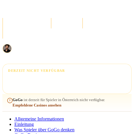
4.5
★★★★★
/5
MINDESTEINZAHLUNG
AUSZAHLUNG
UMSATZBEDINGUNGEN
€10
Instant
35x
GEGR.
2019
Rezensiert von
Lukas Mollberg
· Redaktionsleiter · Österreich ·
Aktualisiert July 2026
DERZEIT NICHT VERFÜGBAR
Empfohlene Casinos
GoGo
ist derzeit für Spieler in Österreich nicht verfügbar.
Empfohlene Casinos ansehen
Allgemeine Informationen
Einleitung
Was Spieler über GoGo denken