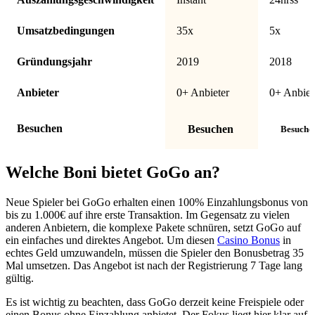
Umsatzbedingungen
35x
5x
Gründungsjahr
2019
2018
Anbieter
0+ Anbieter
0+ Anbiet
Besuchen
Besuchen
Besuche
Welche Boni bietet GoGo an?
Neue Spieler bei GoGo erhalten einen 100% Einzahlungsbonus von
bis zu 1.000€ auf ihre erste Transaktion. Im Gegensatz zu vielen
anderen Anbietern, die komplexe Pakete schnüren, setzt GoGo auf
ein einfaches und direktes Angebot. Um diesen
Casino Bonus
in
echtes Geld umzuwandeln, müssen die Spieler den Bonusbetrag 35
Mal umsetzen. Das Angebot ist nach der Registrierung 7 Tage lang
gültig.
Es ist wichtig zu beachten, dass GoGo derzeit keine Freispiele oder
einen Bonus ohne Einzahlung anbietet. Der Fokus liegt hier klar auf