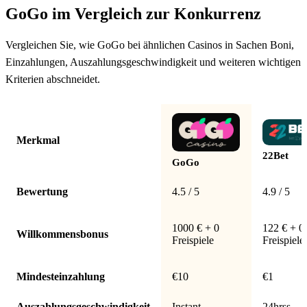
GoGo im Vergleich zur Konkurrenz
Vergleichen Sie, wie GoGo bei ähnlichen Casinos in Sachen Boni,
Einzahlungen, Auszahlungsgeschwindigkeit und weiteren wichtigen
Kriterien abschneidet.
Merkmal
22Bet
GoGo
Bewertung
4.5 / 5
4.9 / 5
1000 € + 0
122 € + 0
Willkommensbonus
Freispiele
Freispiele
Mindesteinzahlung
€10
€1
Auszahlungsgeschwindigkeit
Instant
24hrss