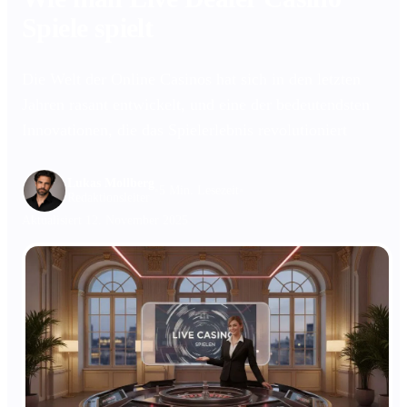
Spiele spielt
Die Welt der Online Casinos hat sich in den letzten
Jahren rasant entwickelt, und eine der bedeutendsten
Innovationen, die das Spielerlebnis revolutioniert
Lukas Mollberg
•
5 Min. Lesezeit
•
Redaktionsleiter
Aktualisiert 12. November 2025