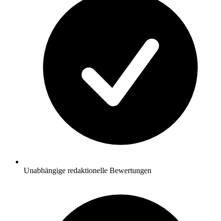
Unabhängige redaktionelle Bewertungen