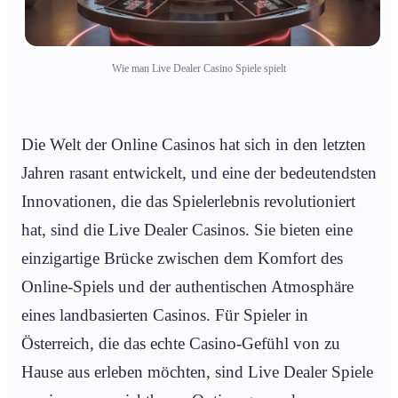
Wie man Live Dealer Casino Spiele spielt
Die Welt der Online Casinos hat sich in den letzten
Jahren rasant entwickelt, und eine der bedeutendsten
Innovationen, die das Spielerlebnis revolutioniert
hat, sind die Live Dealer Casinos. Sie bieten eine
einzigartige Brücke zwischen dem Komfort des
Online-Spiels und der authentischen Atmosphäre
eines landbasierten Casinos. Für Spieler in
Österreich, die das echte Casino-Gefühl von zu
Hause aus erleben möchten, sind Live Dealer Spiele