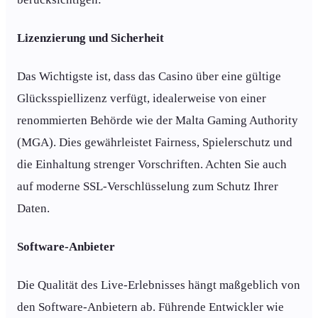
Lizenzierung und Sicherheit
Das Wichtigste ist, dass das Casino über eine gültige
Glücksspiellizenz verfügt, idealerweise von einer
renommierten Behörde wie der Malta Gaming Authority
(MGA). Dies gewährleistet Fairness, Spielerschutz und
die Einhaltung strenger Vorschriften. Achten Sie auch
auf moderne SSL-Verschlüsselung zum Schutz Ihrer
Daten.
Software-Anbieter
Die Qualität des Live-Erlebnisses hängt maßgeblich von
den Software-Anbietern ab. Führende Entwickler wie