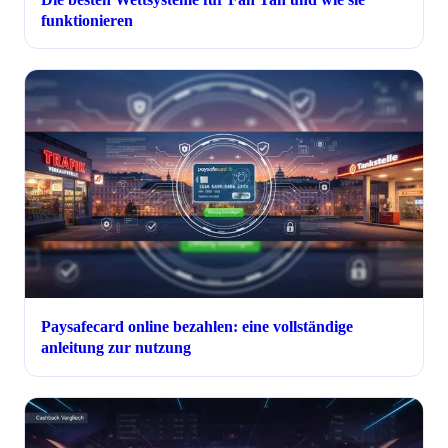
funktionieren
Paysafecard online bezahlen: eine vollständige
anleitung zur nutzung