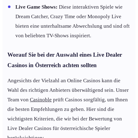
Live Game Shows:
Diese interaktiven Spiele wie
Dream Catcher, Crazy Time oder Monopoly Live
bieten eine unterhaltsame Abwechslung und sind oft
von beliebten TV-Shows inspiriert.
Worauf Sie bei der Auswahl eines Live Dealer
Casinos in Österreich achten sollten
Angesichts der Vielzahl an Online Casinos kann die
Wahl des richtigen Anbieters überwältigend sein. Unser
Team von
Casinoble
prüft Casinos sorgfältig, um Ihnen
die besten Empfehlungen zu geben. Hier sind die
wichtigsten Kriterien, die wir bei der Bewertung von
Live Dealer Casinos für österreichische Spieler
berücksichtigen: