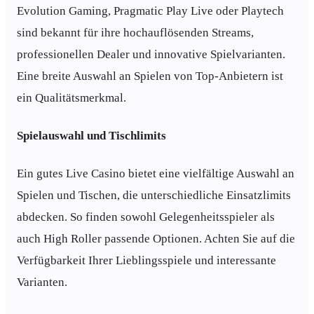
Evolution Gaming, Pragmatic Play Live oder Playtech
sind bekannt für ihre hochauflösenden Streams,
professionellen Dealer und innovative Spielvarianten.
Eine breite Auswahl an Spielen von Top-Anbietern ist
ein Qualitätsmerkmal.
Spielauswahl und Tischlimits
Ein gutes Live Casino bietet eine vielfältige Auswahl an
Spielen und Tischen, die unterschiedliche Einsatzlimits
abdecken. So finden sowohl Gelegenheitsspieler als
auch High Roller passende Optionen. Achten Sie auf die
Verfügbarkeit Ihrer Lieblingsspiele und interessante
Varianten.