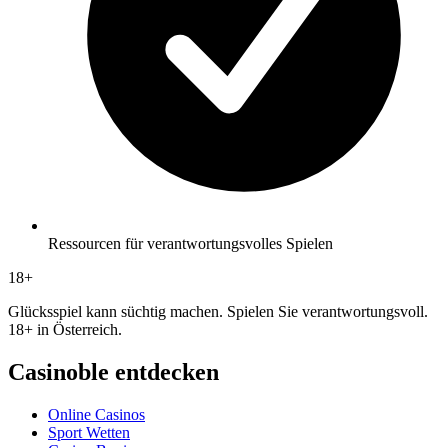
Ressourcen für verantwortungsvolles Spielen
18+
Glücksspiel kann süchtig machen. Spielen Sie verantwortungsvoll.
18+ in Österreich.
Casinoble entdecken
Online Casinos
Sport Wetten