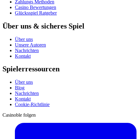
Zahlungs Methoden
Casino Bewertungen
Glücksspiel Ratgeber
Über uns & sicheres Spiel
Über uns
Unsere Autoren
Nachrichten
Kontakt
Spielerressourcen
Über uns
Blog
Nachrichten
Kontakt
Cookie-Richtlinie
Casinoble folgen