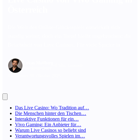
Österreich
Die Welt des Online-Glücksspiels entwickelt sich
ständig weiter, doch ein Trend bleibt ungebrochen: die
Beliebtheit von Live Casinos. Für viele Spieler in
Lukas Mollberg
•
4 Min. Lesezeit
•
Redaktionsleiter
Aktualisiert 30. Oktober 2025
Das Live Casino: Wo Tradition auf…
Die Menschen hinter den Tischen…
Interaktive Funktionen für ein…
Vivo Gaming: Ein Anbieter für…
Warum Live Casinos so beliebt sind
Verantwortungsvolles Spielen im…