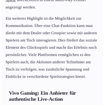
angezeigt werden.
Ein weiteres Highlight ist die Möglichkeit zur
Kommunikation. Über eine Chat-Funktion kann man
direkt mit dem Dealer oder Croupier sowie mit anderen
Spielern am Tisch interagieren. Dies fördert das soziale
Element des Glücksspiels und macht das Erlebnis noch
persönlicher. Viele Plattformen ermöglichen es den
Spielern auch, die Aktionen anderer Teilnehmer am
Tisch zu verfolgen, was zusätzliche Spannung und
Einblicke in verschiedene Spielstrategien bietet.
Vivo Gaming: Ein Anbieter für
authentische Live-Action