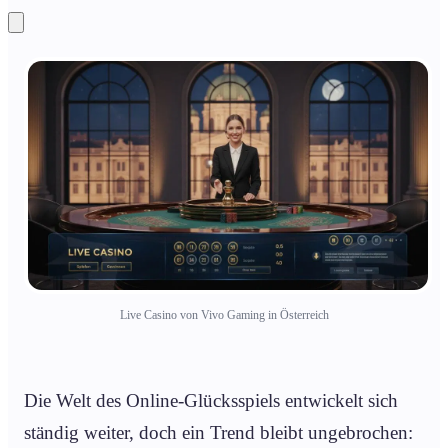
Live Casino von Vivo Gaming in Österreich
Die Welt des Online-Glücksspiels entwickelt sich
ständig weiter, doch ein Trend bleibt ungebrochen: