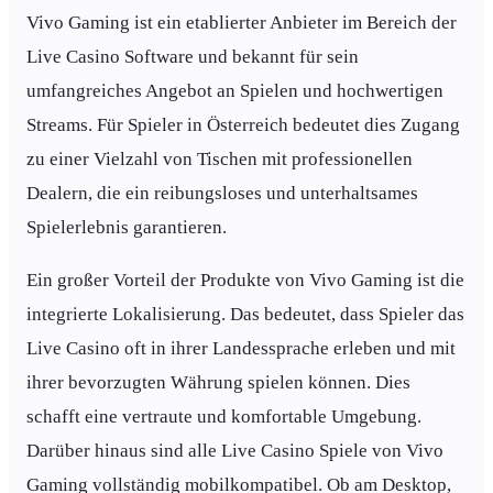
Vivo Gaming ist ein etablierter Anbieter im Bereich der
Live Casino Software und bekannt für sein
umfangreiches Angebot an Spielen und hochwertigen
Streams. Für Spieler in Österreich bedeutet dies Zugang
zu einer Vielzahl von Tischen mit professionellen
Dealern, die ein reibungsloses und unterhaltsames
Spielerlebnis garantieren.
Ein großer Vorteil der Produkte von Vivo Gaming ist die
integrierte Lokalisierung. Das bedeutet, dass Spieler das
Live Casino oft in ihrer Landessprache erleben und mit
ihrer bevorzugten Währung spielen können. Dies
schafft eine vertraute und komfortable Umgebung.
Darüber hinaus sind alle Live Casino Spiele von Vivo
Gaming vollständig mobilkompatibel. Ob am Desktop,