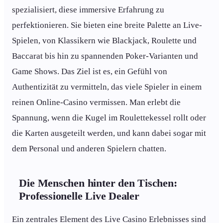
spezialisiert, diese immersive Erfahrung zu
perfektionieren. Sie bieten eine breite Palette an Live-
Spielen, von Klassikern wie Blackjack, Roulette und
Baccarat bis hin zu spannenden Poker-Varianten und
Game Shows. Das Ziel ist es, ein Gefühl von
Authentizität zu vermitteln, das viele Spieler in einem
reinen Online-Casino vermissen. Man erlebt die
Spannung, wenn die Kugel im Roulettekessel rollt oder
die Karten ausgeteilt werden, und kann dabei sogar mit
dem Personal und anderen Spielern chatten.
Die Menschen hinter den Tischen:
Professionelle Live Dealer
Ein zentrales Element des Live Casino Erlebnisses sind