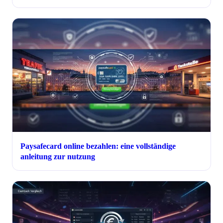
Paysafecard online bezahlen: eine vollständige
anleitung zur nutzung