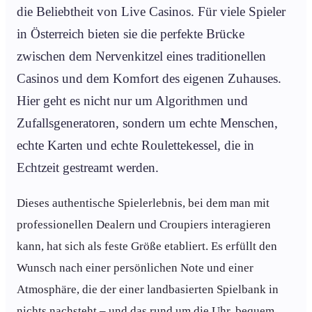
die Beliebtheit von Live Casinos. Für viele Spieler
in Österreich bieten sie die perfekte Brücke
zwischen dem Nervenkitzel eines traditionellen
Casinos und dem Komfort des eigenen Zuhauses.
Hier geht es nicht nur um Algorithmen und
Zufallsgeneratoren, sondern um echte Menschen,
echte Karten und echte Roulettekessel, die in
Echtzeit gestreamt werden.
Dieses authentische Spielerlebnis, bei dem man mit
professionellen Dealern und Croupiers interagieren
kann, hat sich als feste Größe etabliert. Es erfüllt den
Wunsch nach einer persönlichen Note und einer
Atmosphäre, die der einer landbasierten Spielbank in
nichts nachsteht – und das rund um die Uhr, bequem