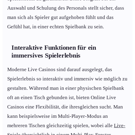
Auswahl und Schulung des Personals stellt sicher, dass
man sich als Spieler gut aufgehoben fühlt und das
Gefühl hat, in einer echten Spielbank zu sein.
Interaktive Funktionen für ein
immersives Spielerlebnis
Moderne Live Casinos sind darauf ausgelegt, das
Spielerlebnis so interaktiv und immersiv wie möglich zu
gestalten. Während man in einer physischen Spielbank
oft an einen Tisch gebunden ist, bieten Online Live
Casinos eine Flexibilität, die ihresgleichen sucht. Man
kann beispielsweise im Multi-Player-Modus an
mehreren Tischen gleichzeitig spielen, wobei alle
Live-
Spiele
übersichtlich in einem Multi-Play-Fenster