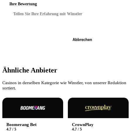
Ihre Bewertung
Bewertung veröffentlichen
Abbrechen
Ähnliche Anbieter
Casinos in derselben Kategorie wie Winstler, von unserer Redaktion
sortiert.
Boomerang Bet
CrownPlay
4.7 / 5
4.7 / 5