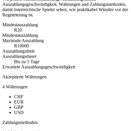
Auszahlungsgeschwindigkeit, Währungen und Zahlungsmethoden,
damit österreichische Spieler sehen, wie praktikabel Winstler vor der
Registrierung ist.
Mindestauszahlung
R20
Mindestauszahlung
Maximale Auszahlung
R10000
Auszahlungslimit
Auszahlungsdauer
Bis zu 5 Tage
Erwartete Auszahlungsgeschwindigkeit
Akzeptierte Währungen
4 Währungen
CHF
EUR
GBP
USD
Zahlungsmethoden