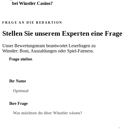
bei Winstler Casino?
FRAGE AN DIE REDAKTION
Stellen Sie unserem Experten eine Frage
Unser Bewertungsteam beantwortet Leserfragen zu
Winstler: Boni, Auszahlungen oder Spiel-Fairness.
Frage stellen
Ihr Name
Ihre Frage