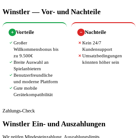
Winstler — Vor- und Nachteile
Vorteile
Nachteile
＋
－
Großer
Kein 24/7
Willkommensbonus bis
Kundensupport
zu 9.500€
Umsatzbedingungen
Breite Auswahl an
könnten höher sein
Spielanbietern
Benutzerfreundliche
und moderne Plattform
Gute mobile
Gerätekompatibilität
Zahlungs-Check
Winstler Ein- und Auszahlungen
Wir prüfen Mindesteinzahlung, Auszahlungslimits,