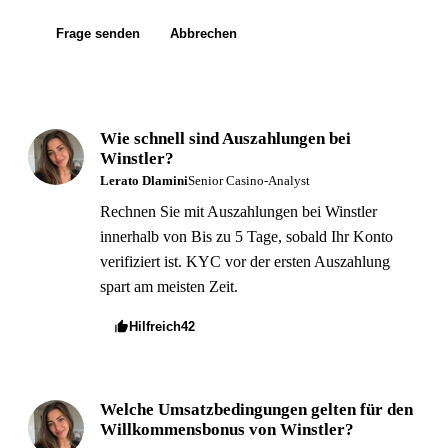
Frage senden
Abbrechen
Wie schnell sind Auszahlungen bei
Winstler?
Lerato Dlamini
Senior Casino-Analyst
Rechnen Sie mit Auszahlungen bei Winstler
innerhalb von Bis zu 5 Tage, sobald Ihr Konto
verifiziert ist. KYC vor der ersten Auszahlung
spart am meisten Zeit.
Hilfreich
42
Welche Umsatzbedingungen gelten für den
Willkommensbonus von Winstler?