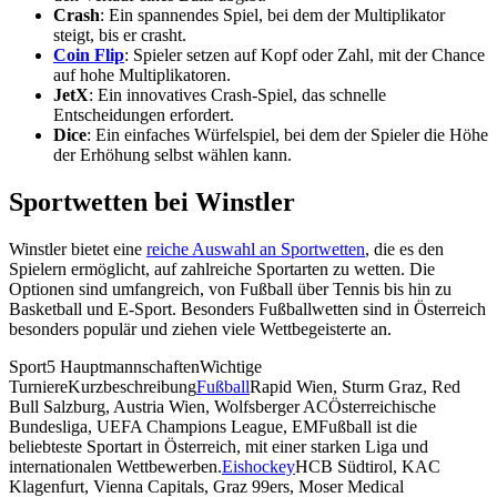
Crash
: Ein spannendes Spiel, bei dem der Multiplikator
steigt, bis er crasht.
Coin Flip
: Spieler setzen auf Kopf oder Zahl, mit der Chance
auf hohe Multiplikatoren.
JetX
: Ein innovatives Crash-Spiel, das schnelle
Entscheidungen erfordert.
Dice
: Ein einfaches Würfelspiel, bei dem der Spieler die Höhe
der Erhöhung selbst wählen kann.
Sportwetten bei Winstler
Winstler bietet eine
reiche Auswahl an Sportwetten
, die es den
Spielern ermöglicht, auf zahlreiche Sportarten zu wetten. Die
Optionen sind umfangreich, von Fußball über Tennis bis hin zu
Basketball und E-Sport. Besonders Fußballwetten sind in Österreich
besonders populär und ziehen viele Wettbegeisterte an.
Sport5 HauptmannschaftenWichtige
TurniereKurzbeschreibung
Fußball
Rapid Wien, Sturm Graz, Red
Bull Salzburg, Austria Wien, Wolfsberger ACÖsterreichische
Bundesliga, UEFA Champions League, EMFußball ist die
beliebteste Sportart in Österreich, mit einer starken Liga und
internationalen Wettbewerben.
Eishockey
HCB Südtirol, KAC
Klagenfurt, Vienna Capitals, Graz 99ers, Moser Medical