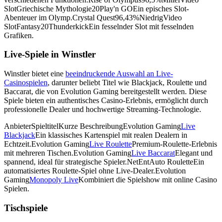
SlotGriechische Mythologie20Play'n GOEin episches Slot-
Abenteuer im Olymp.Crystal Quest96,43%NiedrigVideo
SlotFantasy20ThunderkickEin fesselnder Slot mit fesselnden
Grafiken.
Live-Spiele in Winstler
Winstler bietet eine
beeindruckende Auswahl an Live-
Casinospielen
, darunter beliebt Titel wie Blackjack, Roulette und
Baccarat, die von Evolution Gaming bereitgestellt werden. Diese
Spiele bieten ein authentisches Casino-Erlebnis, ermöglicht durch
professionelle Dealer und hochwertige Streaming-Technologie.
AnbieterSpieltitelKurze BeschreibungEvolution Gaming
Live
Blackjack
Ein klassisches Kartenspiel mit realen Dealern in
Echtzeit.Evolution Gaming
Live Roulette
Premium-Roulette-Erlebnis
mit mehreren Tischen.Evolution Gaming
Live Baccarat
Elegant und
spannend, ideal für strategische Spieler.NetEntAuto RouletteEin
automatisiertes Roulette-Spiel ohne Live-Dealer.Evolution
Gaming
Monopoly Live
Kombiniert die Spielshow mit online Casino
Spielen.
Tischspiele