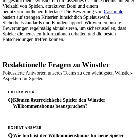
Insgesamt bietet Winstler ein umfassendes Casino-Erlebnis mit einer
Vielzahl von Spielen, attraktiven Boni und einem
benutzerfreundlichen Interface. Die Bewertung von
Casinoble
basiert auf strengen Kriterien hinsichtlich Spielauswahl,
Sicherheitsstandards und Kundensupport. Wir werden unsere
Bewertungen regelmäßig aktualisieren, um sicherzustellen, dass
Spieler die neuesten Informationen erhalten und die besten
Entscheidungen treffen können.
BEWERTUNGSREDAKTION
Redaktionelle Fragen zu Winstler
Fokussierte Antworten unseres Teams zu den wichtigsten Winstler-
Aspekten für Spieler.
EDITOR PICK
Q
Können österreichische Spieler den Winstler
Willkommensbonus beanspruchen?
EXPERT ANSWER
Q
Wie hoch ist der Willkommensbonus für neue Spieler