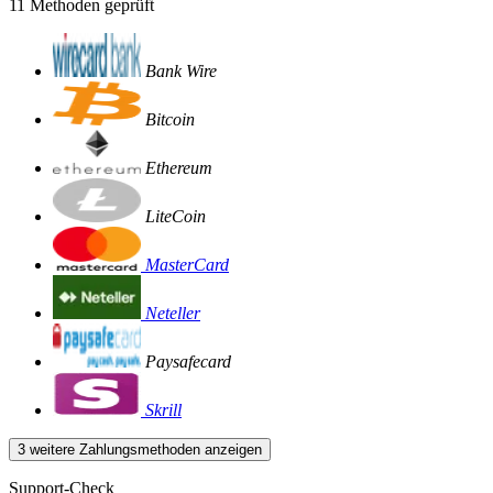
11 Methoden geprüft
Bank Wire
Bitcoin
Ethereum
LiteCoin
MasterCard
Neteller
Paysafecard
Skrill
3 weitere Zahlungsmethoden anzeigen
Support-Check