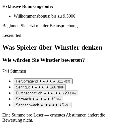
Exklusive Bonusangebote:
Willkommensbonus: bis zu 9.500€
Beginnen Sie jetzt mit der Beanspruchung.
Leserurteil
Was Spieler über Winstler denken
Wie würden Sie Winstler bewerten?
744 Stimmen
Hervorragend
★★★★★
311
42%
Sehr gut
★★★★
★
280
38%
Durchschnittlich
★★★
★★
123
17%
Schwach
★★
★★★
15
2%
Sehr schwach
★
★★★★
15
2%
Eine Stimme pro Leser — erneutes Abstimmen ändert die
Bewertung nicht.