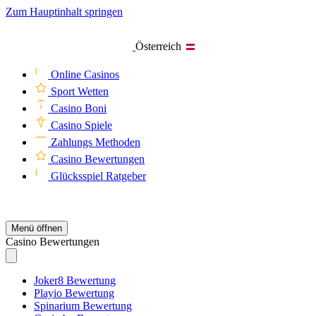
Zum Hauptinhalt springen
Österreich
Online Casinos
Sport Wetten
Casino Boni
Casino Spiele
Zahlungs Methoden
Casino Bewertungen
Glücksspiel Ratgeber
Suchen
Menü öffnen
Casino Bewertungen
Joker8 Bewertung
Playio Bewertung
Spinarium Bewertung