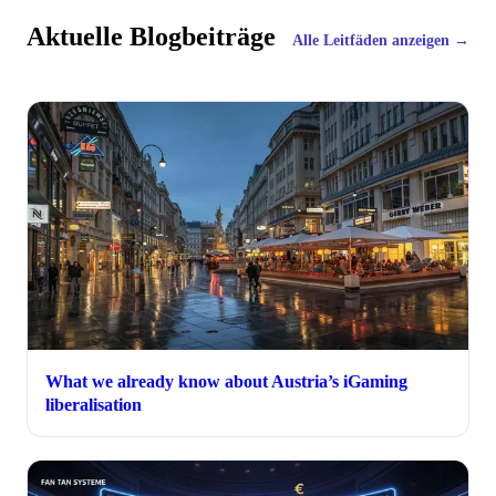
Aktuelle Blogbeiträge
Alle Leitfäden anzeigen →
What we already know about Austria’s iGaming
liberalisation