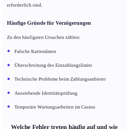
erforderlich sind.
Häufige Gründe für Verzögerungen
Zu den häufigsten Ursachen zählen:
Falsche Kartendaten
Überschreitung des Einzahlungslimits
Technische Probleme beim Zahlungsanbieter
Ausstehende Identitätsprüfung
Temporäre Wartungsarbeiten im Casino
Welche Fehler treten häufig auf und wie