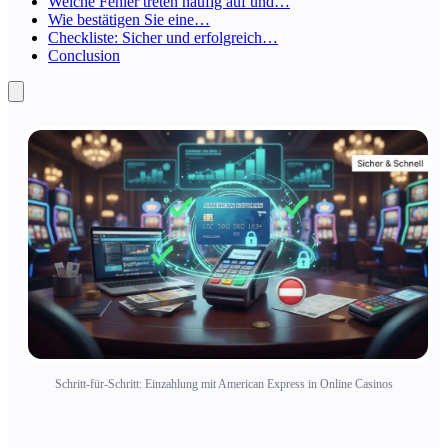
Welche Fehler treten häufig auf und…
Wie bestätigen Sie eine…
Checkliste: Sicher und erfolgreich…
Conclusion
Schritt-für-Schritt: Einzahlung mit American Express in Online Casinos