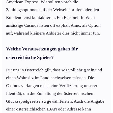
American Express. Wir sollten vorab die
Zahlungsoptionen auf der Webseite prüfen oder den
Kundendienst kontaktieren. Ein Beispiel: In Wien
ansässige Casinos listen oft explizit Amex als Option
auf, während kleinere Anbieter dies nicht immer tun.
Welche Voraussetzungen gelten für
österreichische Spieler?
Für uns in Österreich gilt, dass wir volljährig sein und
einen Wohnsitz im Land nachweisen müssen. Die
Casinos verlangen meist eine Verifizierung unserer
Identität, um die Einhaltung der österreichischen
Glücksspielgesetze zu gewährleisten. Auch die Angabe
einer österreichischen IBAN oder Adresse kann