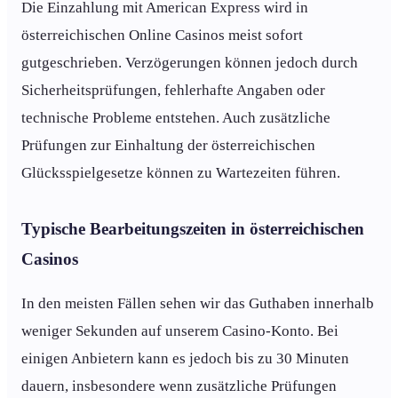
Die Einzahlung mit American Express wird in
österreichischen Online Casinos meist sofort
gutgeschrieben. Verzögerungen können jedoch durch
Sicherheitsprüfungen, fehlerhafte Angaben oder
technische Probleme entstehen. Auch zusätzliche
Prüfungen zur Einhaltung der österreichischen
Glücksspielgesetze können zu Wartezeiten führen.
Typische Bearbeitungszeiten in österreichischen
Casinos
In den meisten Fällen sehen wir das Guthaben innerhalb
weniger Sekunden auf unserem Casino-Konto. Bei
einigen Anbietern kann es jedoch bis zu 30 Minuten
dauern, insbesondere wenn zusätzliche Prüfungen