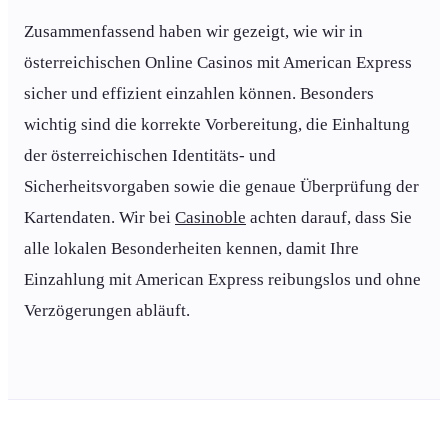
Zusammenfassend haben wir gezeigt, wie wir in
österreichischen Online Casinos mit American Express
sicher und effizient einzahlen können. Besonders
wichtig sind die korrekte Vorbereitung, die Einhaltung
der österreichischen Identitäts- und
Sicherheitsvorgaben sowie die genaue Überprüfung der
Kartendaten. Wir bei
Casinoble
achten darauf, dass Sie
alle lokalen Besonderheiten kennen, damit Ihre
Einzahlung mit American Express reibungslos und ohne
Verzögerungen abläuft.