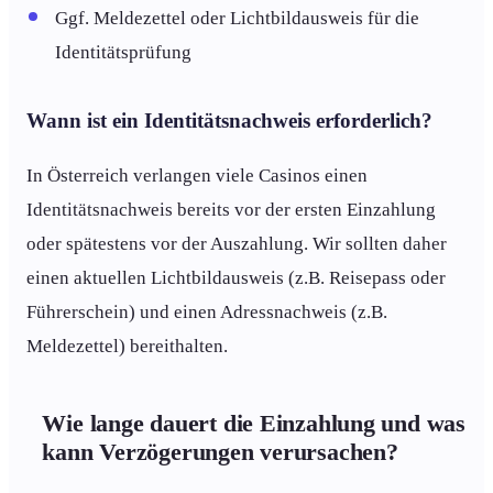
Ggf. Meldezettel oder Lichtbildausweis für die
Identitätsprüfung
Wann ist ein Identitätsnachweis erforderlich?
In Österreich verlangen viele Casinos einen
Identitätsnachweis bereits vor der ersten Einzahlung
oder spätestens vor der Auszahlung. Wir sollten daher
einen aktuellen Lichtbildausweis (z.B. Reisepass oder
Führerschein) und einen Adressnachweis (z.B.
Meldezettel) bereithalten.
Wie lange dauert die Einzahlung und was
kann Verzögerungen verursachen?