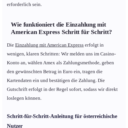
erforderlich sein.
Wie funktioniert die Einzahlung mit
American Express Schritt für Schritt?
Die
Einzahlung mit American Express
erfolgt in
wenigen, klaren Schritten: Wir melden uns im Casino-
Konto an, wählen Amex als Zahlungsmethode, geben
den gewünschten Betrag in Euro ein, tragen die
Kartendaten ein und bestätigen die Zahlung. Die
Gutschrift erfolgt in der Regel sofort, sodass wir direkt
loslegen können.
Schritt-für-Schritt-Anleitung für österreichische
Nutzer