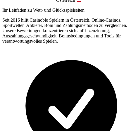
Österreich
Ihr Leitfaden zu Wett- und Glücksspielseiten
Seit 2016 hilft Casinoble Spielern in Österreich, Online-Casinos,
Sportwetten-Anbieter, Boni und Zahlungsmethoden zu vergleichen.
Unsere Bewertungen konzentrieren sich auf Lizenzierung,
Auszahlungsgeschwindigkeit, Bonusbedingungen und Tools für
verantwortungsvolles Spielen.