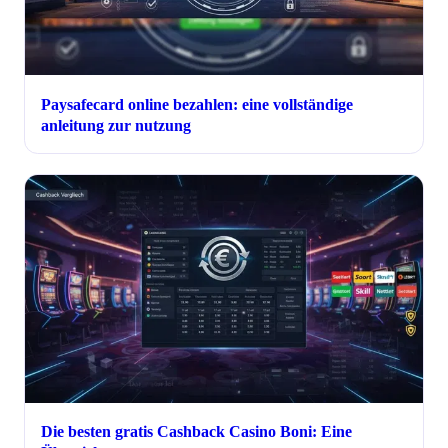
Paysafecard online bezahlen: eine vollständige
anleitung zur nutzung
Die besten gratis Cashback Casino Boni: Eine