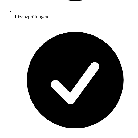
Lizenzprüfungen