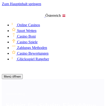
Zum Hauptinhalt springen
Österreich
Online Casinos
Sport Wetten
Casino Boni
Casino Spiele
Zahlungs Methoden
Casino Bewertungen
Glücksspiel Ratgeber
Suchen
Menü öffnen
Startseite
/
Blog
Schritt-für-Schritt: Einzahlung