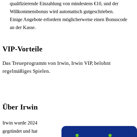
qualifizierende Einzahlung von mindestens €10, und der
Willkommensbonus wird automatisch gutgeschrieben.
Einige Angebote erfordern möglicherweise einen Bonuscode
an der Kasse.
VIP-Vorteile
Das Treueprogramm von Irwin, Irwin VIP, belohnt
regelmäßiges Spielen.
Über Irwin
Irwin wurde 2024
gegründet und hat