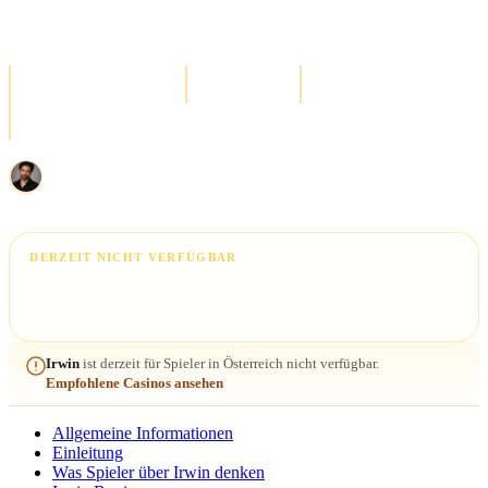
4.9
★★★★★
/5
MINDESTEINZAHLUNG
AUSZAHLUNG
UMSATZBEDINGUNGEN
€10
N/A
40x
GEGR.
2024
Rezensiert von
Lukas Mollberg
· Redaktionsleiter · Österreich ·
Aktualisiert July 2026
DERZEIT NICHT VERFÜGBAR
Empfohlene Casinos
Irwin
ist derzeit für Spieler in Österreich nicht verfügbar.
Empfohlene Casinos ansehen
Allgemeine Informationen
Einleitung
Was Spieler über Irwin denken