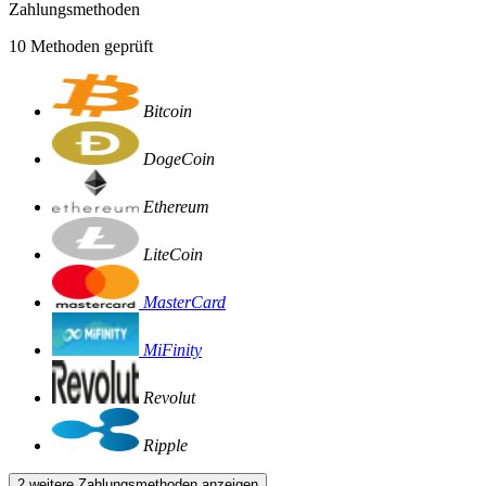
Zahlungsmethoden
10 Methoden geprüft
Bitcoin
DogeCoin
Ethereum
LiteCoin
MasterCard
MiFinity
Revolut
Ripple
2 weitere Zahlungsmethoden anzeigen