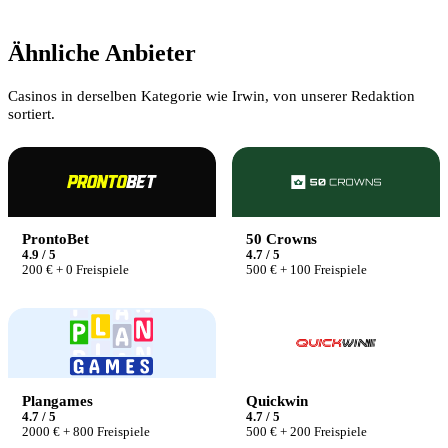
Ähnliche Anbieter
Casinos in derselben Kategorie wie Irwin, von unserer Redaktion
sortiert.
ProntoBet
50 Crowns
4.9 / 5
4.7 / 5
200 € + 0 Freispiele
500 € + 100 Freispiele
Plangames
Quickwin
4.7 / 5
4.7 / 5
2000 € + 800 Freispiele
500 € + 200 Freispiele