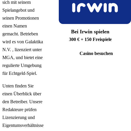
sich mit seinem
Spielangebot und
seinen Promotionen
einen Namen
Bei Irwin spielen
gemacht. Betrieben
300 € + 150 Freispiele
wird es von Galaktika
N.V. , lizenziert unter
Casino besuchen
MGA, und bietet eine
regulierte Umgebung
für Echtgeld-Spiel.
Unten finden Sie
einen Überblick über
den Betreiber. Unsere
Redakteure prüfen
Lizenzierung und
Eigentumsverhältnisse