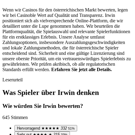
Wenn wir Casinos für den österreichischen Markt bewerten, legen
wir bei Casinoble Wert auf Qualität und Transparenz. Irwin
positioniert sich als vielversprechende Online-Plattform, die wir
detailliert unter die Lupe genommen haben. Wir beurteilen die
Plattformqualität, die Spielauswahl und relevante Spielerfunktionen
für ein erstklassiges Erlebnis. Unsere Analyse umfasst
Zahlungsoptionen, insbesondere Auszahlungsgeschwindigkeiten
und lokale Zahlungsmethoden, die für österreichische Spieler
entscheidend sind. Sicherheit und eine gültige Lizenzierung sind
unsere oberste Priorität, um ein vertrauenswürdiges Spielerlebnis zu
gewährleisten. Wir prüfen akribisch, ob alle regulatorischen
Standards erfüllt werden.
Erfahren Sie jetzt alle Details.
Leserurteil
Was Spieler über Irwin denken
Wie würden Sie Irwin bewerten?
645 Stimmen
Hervorragend
★★★★★
332
51%
Sehr gut
★★★★
★
215
33%