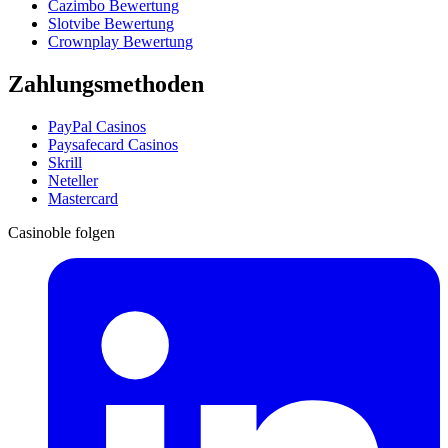
Cazimbo Bewertung
Slotvibe Bewertung
Crownplay Bewertung
Zahlungsmethoden
PayPal Casinos
Paysafecard Casinos
Skrill
Neteller
Mastercard
Casinoble folgen