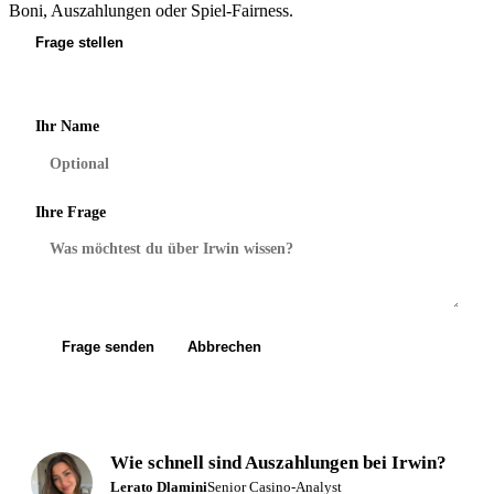
Boni, Auszahlungen oder Spiel-Fairness.
Frage stellen
Ihr Name
Ihre Frage
Frage senden
Abbrechen
Wie schnell sind Auszahlungen bei Irwin?
Lerato Dlamini
Senior Casino-Analyst