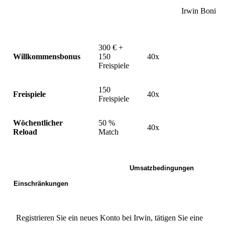
Irwin Boni
ANGEBOT
DETAILS
UMSATZBEDINGUNGE
300 € +
Willkommensbonus
150
40x
Freispiele
150
Freispiele
40x
Freispiele
Wöchentlicher
50 %
40x
Reload
Match
So sichern Sie sich den Bonus
Umsatzbedingungen
Einschränkungen
Registrieren Sie ein neues Konto bei Irwin, tätigen Sie eine