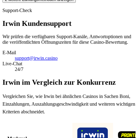
Support-Check
Irwin Kundensupport
Wir prüfen die verfügbaren Support-Kanäle, Antwortoptionen und
die veröffentlichten Öffnungszeiten für diese Casino-Bewertung.
E-Mail
support@irwin.casino
Live-Chat
24/7
Irwin im Vergleich zur Konkurrenz
Vergleichen Sie, wie Irwin bei ähnlichen Casinos in Sachen Boni,
Einzahlungen, Auszahlungsgeschwindigkeit und weiteren wichtigen
Kriterien abschneidet.