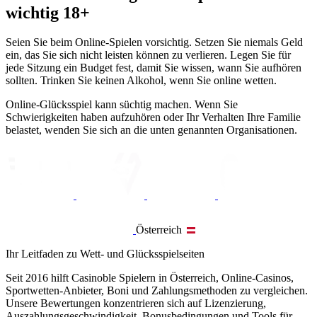
wichtig
18+
Seien Sie beim Online-Spielen vorsichtig. Setzen Sie niemals Geld
ein, das Sie sich nicht leisten können zu verlieren. Legen Sie für
jede Sitzung ein Budget fest, damit Sie wissen, wann Sie aufhören
sollten. Trinken Sie keinen Alkohol, wenn Sie online wetten.
Online-Glücksspiel kann süchtig machen. Wenn Sie
Schwierigkeiten haben aufzuhören oder Ihr Verhalten Ihre Familie
belastet, wenden Sie sich an die unten genannten Organisationen.
Österreich
Ihr Leitfaden zu Wett- und Glücksspielseiten
Seit 2016 hilft Casinoble Spielern in Österreich, Online-Casinos,
Sportwetten-Anbieter, Boni und Zahlungsmethoden zu vergleichen.
Unsere Bewertungen konzentrieren sich auf Lizenzierung,
Auszahlungsgeschwindigkeit, Bonusbedingungen und Tools für