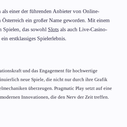
n als einer der führenden Anbieter von Online-
 in Österreich ein großer Name geworden. Mit einem
en Spielen, das sowohl
Slots
als auch Live-Casino-
 ein erstklassiges Spielerlebnis.
vationskraft und das Engagement für hochwertige
nuierlich neue Spiele, die nicht nur durch ihre Grafik
elmechaniken überzeugen. Pragmatic Play setzt auf eine
odernen Innovationen, die den Nerv der Zeit treffen.