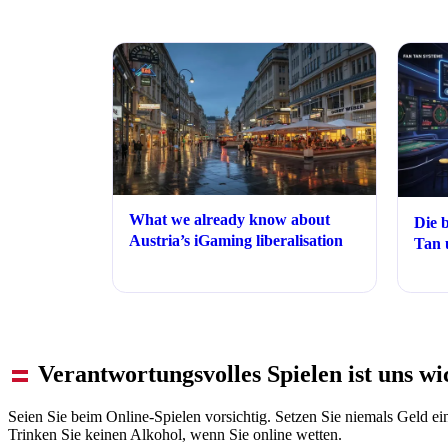
What we already know about
Die 
Austria’s iGaming liberalisation
Tan 
Verantwortungsvolles Spielen ist uns wi
Seien Sie beim Online-Spielen vorsichtig. Setzen Sie niemals Geld ein,
Trinken Sie keinen Alkohol, wenn Sie online wetten.