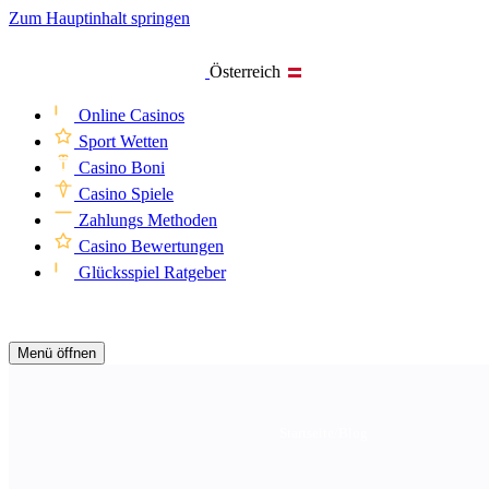
Zum Hauptinhalt springen
Österreich
Online Casinos
Sport Wetten
Casino Boni
Casino Spiele
Zahlungs Methoden
Casino Bewertungen
Glücksspiel Ratgeber
Suchen
Menü öffnen
Startseite
/
Blog