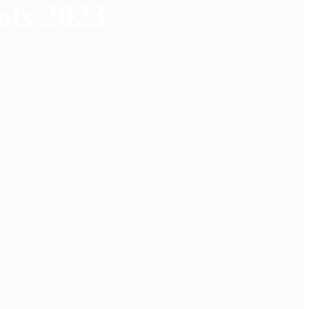
ots 2023
e auf den