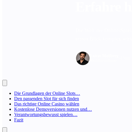
Erfahre h
Die Welt der Online-Spiel
ersten Blick komplex wir
Lukas Mollberg
•
4 Min.
Redaktionsleiter
Die Grundlagen der Online Slots…
Den passenden Slot für sich finden
Das richtige Online Casino wählen
Kostenlose Demoversionen nutzen und…
Verantwortungsbewusst spielen…
Fazit