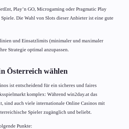
NetEnt, Play’n GO, Microgaming oder Pragmatic Play
 Spiele. Die Wahl von Slots dieser Anbieter ist eine gute
linien und Einsatzlimits (minimaler und maximaler
Ihre Strategie optimal anzupassen.
in Österreich wählen
os ist entscheidend für ein sicheres und faires
lücksspielmarkt komplex: Während win2day.at das
, sind auch viele internationale Online Casinos mit
erreichische Spieler zugänglich und beliebt.
folgende Punkte: