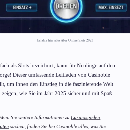
Erfahre hier alles über Online Slots 2023
fach als Slots bezeichnet, kann für Neulinge auf den
orge! Dieser umfassende Leitfaden von Casinoble
ellt, um Ihnen den Einstieg in die faszinierende Welt
u zeigen, wie Sie im Jahr 2025 sicher und mit Spaß
Wenn Sie weitere Informationen zu
Casinospielen
,
oten
suchen, finden Sie bei Casinoble alles, was Sie