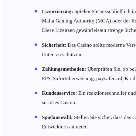
Lizenzierung:
Spielen Sie ausschließlich i
Malta Gaming Authority (MGA) oder der Reg
Diese Lizenzen gewährleisten strenge Siche
Sicherheit:
Das Casino sollte moderne Vers
Daten zu schützen.
Zahlungsmethoden:
Überprüfen Sie, ob bel
EPS, Sofortüberweisung, paysafecard, Kred
Kundenservice:
Ein reaktionsschneller und 
seriöses Casino.
Spielauswahl:
Stellen Sie sicher, dass das 
Entwicklern anbietet.