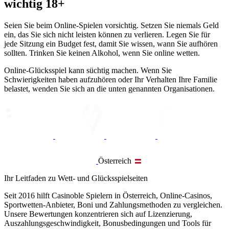
wichtig
18+
Seien Sie beim Online-Spielen vorsichtig. Setzen Sie niemals Geld
ein, das Sie sich nicht leisten können zu verlieren. Legen Sie für
jede Sitzung ein Budget fest, damit Sie wissen, wann Sie aufhören
sollten. Trinken Sie keinen Alkohol, wenn Sie online wetten.
Online-Glücksspiel kann süchtig machen. Wenn Sie
Schwierigkeiten haben aufzuhören oder Ihr Verhalten Ihre Familie
belastet, wenden Sie sich an die unten genannten Organisationen.
Österreich
Ihr Leitfaden zu Wett- und Glücksspielseiten
Seit 2016 hilft Casinoble Spielern in Österreich, Online-Casinos,
Sportwetten-Anbieter, Boni und Zahlungsmethoden zu vergleichen.
Unsere Bewertungen konzentrieren sich auf Lizenzierung,
Auszahlungsgeschwindigkeit, Bonusbedingungen und Tools für