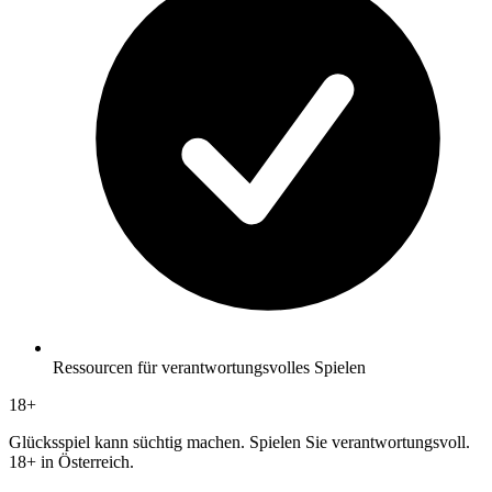
Ressourcen für verantwortungsvolles Spielen
18+
Glücksspiel kann süchtig machen. Spielen Sie verantwortungsvoll.
18+ in Österreich.