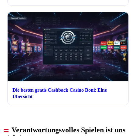
Die besten gratis Cashback Casino Boni: Eine
Übersicht
Verantwortungsvolles Spielen ist uns