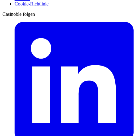
Cookie-Richtlinie
Casinoble folgen