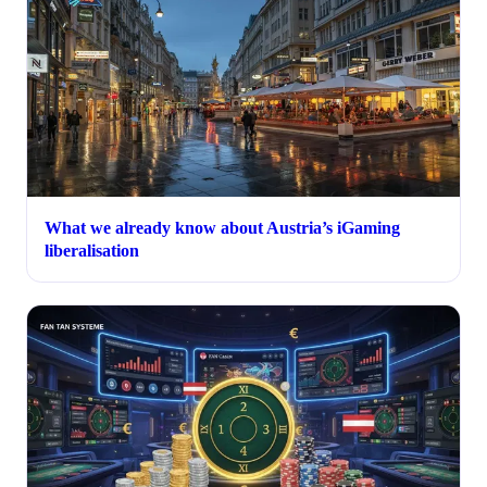
What we already know about Austria’s iGaming
liberalisation