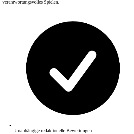
verantwortungsvolles Spielen.
Unabhängige redaktionelle Bewertungen