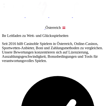
Österreich
Ihr Leitfaden zu Wett- und Glücksspielseiten
Seit 2016 hilft Casinoble Spielern in Österreich, Online-Casinos,
Sportwetten-Anbieter, Boni und Zahlungsmethoden zu vergleichen.
Unsere Bewertungen konzentrieren sich auf Lizenzierung,
Auszahlungsgeschwindigkeit, Bonusbedingungen und Tools für
verantwortungsvolles Spielen.