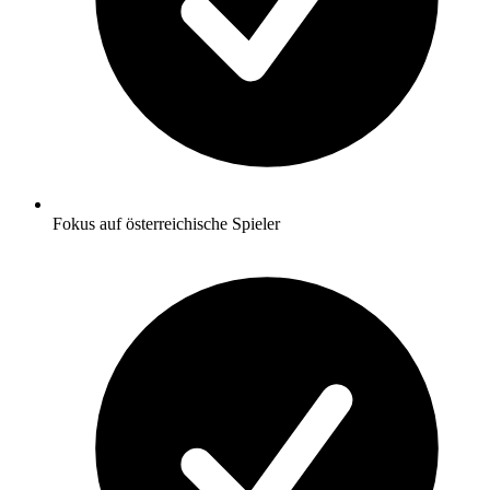
Fokus auf österreichische Spieler