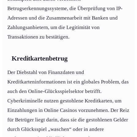
Betrugserkennungssysteme, die Überprüfung von IP-
Adressen und die Zusammenarbeit mit Banken und
Zahlungsanbietern, um die Legitimität von
Transaktionen zu bestätigen.
Kreditkartenbetrug
Der Diebstahl von Finanzdaten und
Kreditkarteninformationen ist ein globales Problem, das
auch den Online-Glücksspielsektor betrifft.
Cyberkriminelle nutzen gestohlene Kreditkarten, um
Einzahlungen in Online Casinos vorzunehmen. Der Reiz
für Betrüger liegt darin, dass sie die gestohlenen Gelder
durch Glücksspiel „waschen“ oder in andere