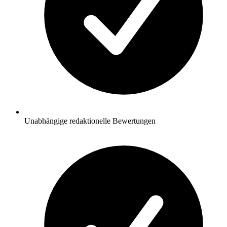
Unabhängige redaktionelle Bewertungen