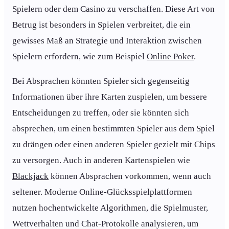
Spielern oder dem Casino zu verschaffen. Diese Art von
Betrug ist besonders in Spielen verbreitet, die ein
gewisses Maß an Strategie und Interaktion zwischen
Spielern erfordern, wie zum Beispiel
Online Poker
.
Bei Absprachen könnten Spieler sich gegenseitig
Informationen über ihre Karten zuspielen, um bessere
Entscheidungen zu treffen, oder sie könnten sich
absprechen, um einen bestimmten Spieler aus dem Spiel
zu drängen oder einen anderen Spieler gezielt mit Chips
zu versorgen. Auch in anderen Kartenspielen wie
Blackjack
können Absprachen vorkommen, wenn auch
seltener. Moderne Online-Glücksspielplattformen
nutzen hochentwickelte Algorithmen, die Spielmuster,
Wettverhalten und Chat-Protokolle analysieren, um