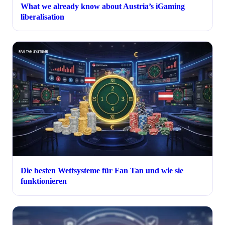
What we already know about Austria’s iGaming
liberalisation
Die besten Wettsysteme für Fan Tan und wie sie
funktionieren