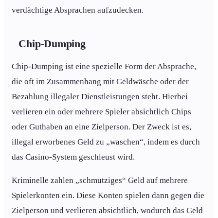
verdächtige Absprachen aufzudecken.
Chip-Dumping
Chip-Dumping ist eine spezielle Form der Absprache,
die oft im Zusammenhang mit Geldwäsche oder der
Bezahlung illegaler Dienstleistungen steht. Hierbei
verlieren ein oder mehrere Spieler absichtlich Chips
oder Guthaben an eine Zielperson. Der Zweck ist es,
illegal erworbenes Geld zu „waschen“, indem es durch
das Casino-System geschleust wird.
Kriminelle zahlen „schmutziges“ Geld auf mehrere
Spielerkonten ein. Diese Konten spielen dann gegen die
Zielperson und verlieren absichtlich, wodurch das Geld