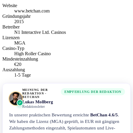
Website
www.betchan.com
Gründungsjahr
2015
Betreiber
N1 Interactive Ltd. Casinos
Lizenzen
MGA
Casino-Typ
High Roller Casino
Mindesteinzahlung
€20
Auszahlung
1-5 Tage
MEINUNG DER
EMPFEHLUNG DER REDAKTION
REDAKTION ·
BETCHAN
Lukas Mollberg
Redaktionsleiter
In unserer praktischen Bewertung erreichte
BetChan
4.6/5
.
Wir haben die Lizenz (MGA) geprüft, in EUR mit gängigen
Zahlungsmethoden eingezahlt, Spielautomaten und Live-