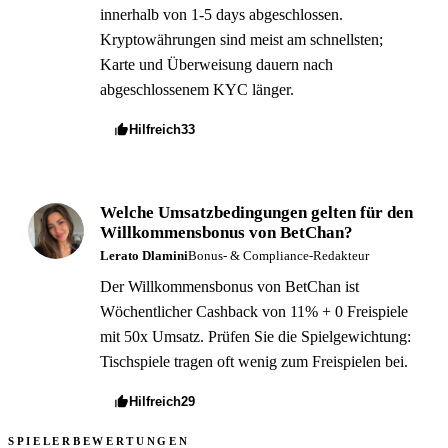
innerhalb von 1-5 days abgeschlossen.
Kryptowährungen sind meist am schnellsten;
Karte und Überweisung dauern nach
abgeschlossenem KYC länger.
Hilfreich
33
Welche Umsatzbedingungen gelten für den
Willkommensbonus von BetChan?
Lerato Dlamini
Bonus- & Compliance-Redakteur
Der Willkommensbonus von BetChan ist
Wöchentlicher Cashback von 11% + 0 Freispiele
mit 50x Umsatz. Prüfen Sie die Spielgewichtung:
Tischspiele tragen oft wenig zum Freispielen bei.
Hilfreich
29
SPIELERBEWERTUNGEN