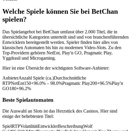
Welche Spiele können Sie bei BetChan
spielen?
Das Spielangebot bei BetChan umfasst über 2.000 Titel, die in
übersichtliche Kategorien unterteilt sind und von branchenführenden
Entwicklern bereitgestellt werden. Spieler finden hier alles von
klassischen Automaten bis hin zu modernen Video-Slots. Zu den
Top-Providern gehören NetEnt, Play'n GO, Pragmatic Play,
Yggdrasil und Microgaming.
Hier ist eine Übersicht der wichtigsten Software-Anbieter:
AnbieterAnzahl Spiele (ca.)Durchschnittliche
RTPNetEnt150+96.0% – 98.0%Pragmatic Play200+96.5%Play'n
GO180+96.2%
Beste Spielautomaten
Die Auswahl an Slots ist das Herzstück des Casinos. Hier sind
einige der beliebtesten Titel:
SpielRTPVolatilitätEntwicklerBeschreibungWolf