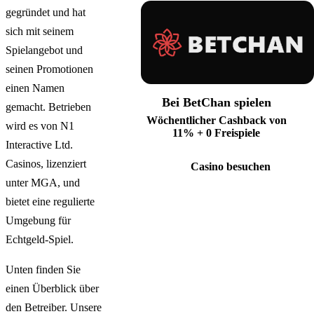
gegründet und hat
sich mit seinem
Spielangebot und
seinen Promotionen
einen Namen
Bei BetChan spielen
gemacht. Betrieben
Wöchentlicher Cashback von
wird es von N1
11% + 0 Freispiele
Interactive Ltd.
Casinos, lizenziert
Casino besuchen
unter MGA, und
bietet eine regulierte
Umgebung für
Echtgeld-Spiel.
Unten finden Sie
einen Überblick über
den Betreiber. Unsere