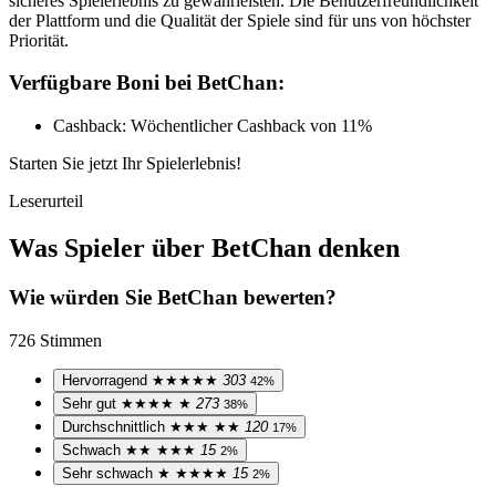
sicheres Spielerlebnis zu gewährleisten. Die Benutzerfreundlichkeit
der Plattform und die Qualität der Spiele sind für uns von höchster
Priorität.
Verfügbare Boni bei BetChan:
Cashback: Wöchentlicher Cashback von 11%
Starten Sie jetzt Ihr Spielerlebnis!
Leserurteil
Was Spieler über BetChan denken
Wie würden Sie BetChan bewerten?
726 Stimmen
Hervorragend
★★★★★
303
42%
Sehr gut
★★★★
★
273
38%
Durchschnittlich
★★★
★★
120
17%
Schwach
★★
★★★
15
2%
Sehr schwach
★
★★★★
15
2%