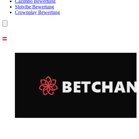
Cazimbo Bewertung
Slotvibe Bewertung
Crownplay Bewertung
Startseite
/
Online-Casinos
/
BetChan
Österreich · Casino-Bewertung
BetChan Bewertung