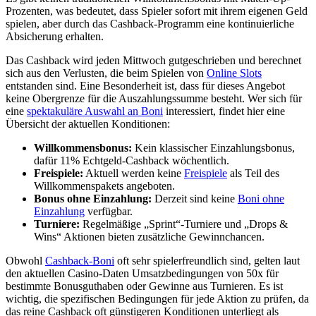
Prozenten, was bedeutet, dass Spieler sofort mit ihrem eigenen Geld
spielen, aber durch das Cashback-Programm eine kontinuierliche
Absicherung erhalten.
Das Cashback wird jeden Mittwoch gutgeschrieben und berechnet
sich aus den Verlusten, die beim Spielen von
Online Slots
entstanden sind. Eine Besonderheit ist, dass für dieses Angebot
keine Obergrenze für die Auszahlungssumme besteht. Wer sich für
eine
spektakuläre Auswahl an Boni
interessiert, findet hier eine
Übersicht der aktuellen Konditionen:
Willkommensbonus:
Kein klassischer Einzahlungsbonus,
dafür 11% Echtgeld-Cashback wöchentlich.
Freispiele:
Aktuell werden keine
Freispiele
als Teil des
Willkommenspakets angeboten.
Bonus ohne Einzahlung:
Derzeit sind keine
Boni ohne
Einzahlung
verfügbar.
Turniere:
Regelmäßige „Sprint“-Turniere und „Drops &
Wins“ Aktionen bieten zusätzliche Gewinnchancen.
Obwohl
Cashback-Boni
oft sehr spielerfreundlich sind, gelten laut
den aktuellen Casino-Daten Umsatzbedingungen von 50x für
bestimmte Bonusguthaben oder Gewinne aus Turnieren. Es ist
wichtig, die spezifischen Bedingungen für jede Aktion zu prüfen, da
das reine Cashback oft günstigeren Konditionen unterliegt als