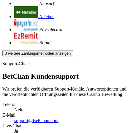
Neosurf
Neteller
Paysafecard
Rapid
3 weitere Zahlungsmethoden anzeigen
Support-Check
BetChan Kundensupport
Wir prüfen die verfügbaren Support-Kanäle, Antwortoptionen und
die veröffentlichten Öffnungszeiten für diese Casino-Bewertung.
Telefon
Nein
E-Mail
support@BetChan.com
Live-Chat
Ja