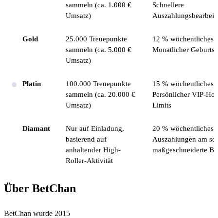
sammeln (ca. 1.000 €
Schnellere
Umsatz)
Auszahlungsbearbeit
Gold
25.000 Treuepunkte
12 % wöchentliches 
sammeln (ca. 5.000 €
Monatlicher Geburts
Umsatz)
Platin
100.000 Treuepunkte
15 % wöchentliches 
sammeln (ca. 20.000 €
Persönlicher VIP-Hos
Umsatz)
Limits
Diamant
Nur auf Einladung,
20 % wöchentliches 
basierend auf
Auszahlungen am se
anhaltender High-
maßgeschneiderte B
Roller-Aktivität
Über BetChan
BetChan wurde 2015